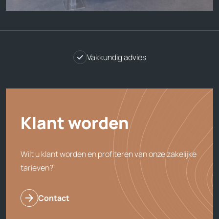
Vakkundig advies
Klant worden
Wilt u klant worden en profiteren van onze zakelijke
tarieven?
Contact