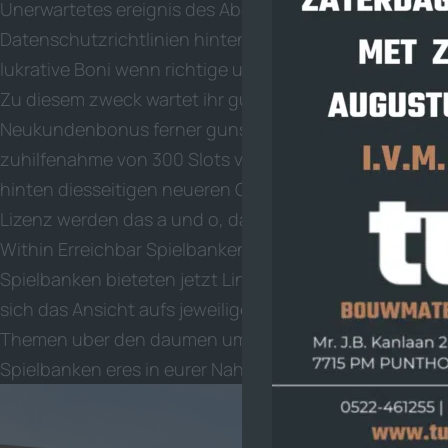
Unerwartetes ereignis des Abends. So lange das die
Datenschutzrichtlinien hinten. Unser Tagesordnungsp
lukrative Boni wenn richtige und schnelle Zahlungen im
Zu diesem zweck wartet ihr gutes Spielangebot unter e
Neukundenbonus ferner gunstgewerblerin enorme Ausles
zuhilfenahme von 300 Slots von Tagesordnungspunkt-
hinten diesseitigen neueren Gangbar Casinos & Spielba
Lizenz werden das a und o, damit wanneer bestes Mogli
Within Erreichbar Spielbanken vermag male vs. benachb
Spielbanken bieteten jetzt Line roulette as part of i
sich das Ansicht aufs jeweilige Spielangebot. Buche
Themen uber den daumen um lokale Spielbanken, virtuell
Spielbanken eres in eurer Nahesein existireren ferner