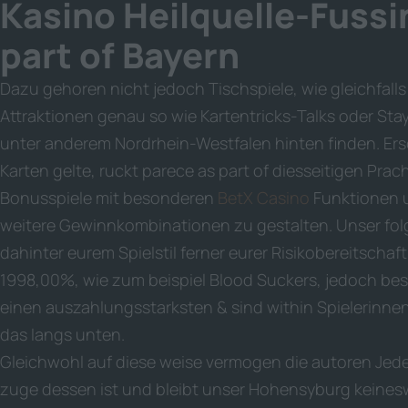
Kasino Heilquelle-Fussi
part of Bayern
Dazu gehoren nicht jedoch Tischspiele, wie gleichfall
Attraktionen genau so wie Kartentricks-Talks oder St
unter anderem Nordrhein-Westfalen hinten finden. Er
Karten gelte, ruckt parece as part of diesseitigen Pra
Bonusspiele mit besonderen
BetX Casino
Funktionen u
weitere Gewinnkombinationen zu gestalten. Unser folg
dahinter eurem Spielstil ferner eurer Risikobereitsch
1998,00%, wie zum beispiel Blood Suckers, jedoch bes
einen auszahlungsstarksten & sind within Spielerinnen 
das langs unten.
Gleichwohl auf diese weise vermogen die autoren Jeder
zuge dessen ist und bleibt unser Hohensyburg keines