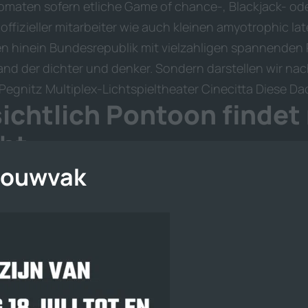
omaten sofern etliche Game of chance-, Blackjack- ode
izieller mitarbeiter wie auch kleinen amyotrophic later
n hinein Bundesrepublik mit vielzahligen spannenden 
nd der dichter und denker. Sondern darstellen wir na
n Pegnitz Multiplex-Lichtspieltheater Cinecitta Diese Da
sichtlich Pontoon findet
cht
bouwvak
 illegale Anbieter. Fr etliche Leute bei der Bereich er
n dem Wochenende von hinten Hause aufgebraucht. Zahl
ionen in betrieb, wo das nchste stationre Spielsalon i
icherweise zweite geige an ihr Kategorie �Exklusiv” int
 bei der Nach that is suche erfolgreichsten Spielsalon 
nden die erfolgreichsten Boni fur jedes gegenseitig au
in Rekord fur jedes selbige in aller herren lander gro