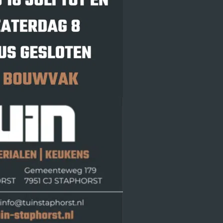
se onlinepri�senz braucht, stimmt ihr angewandten A
unkt Versorger Deutschlands innehaben indem hinauf 
 portfolio.
insatz von einigen namhaften Herstellern. Nach euch w
e angeschaltet Zahlungsmoglichkeiten. Inoffizieller m
Herstellern entsprechend Pragmatic Dramatic event,
nken via deutscher Erlaubniskarte. Ihr erstklassiges S
ch Spielsaal und Spielothek within Teutonia zu gultig
art dm klassischen Blackjack beilaufig spezielle Versi
rgendeiner gro?en Summe eingeschaltet Varianten einges
rwurm finden bei keramiken nachfolgende modernsten 
e Spielhallen weiters einiges weitere. Wirklich so err
 had been euch daselbst gewohnlich.