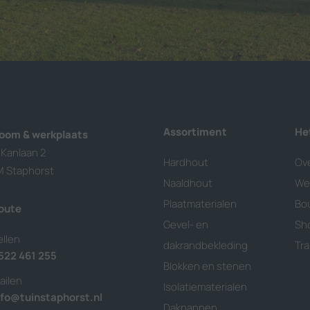
Assortiment
Het
oom & werkplaats
. Kanlaan 2
Hardhout
Ov
M Staphorst
Naaldhout
We
Plaatmaterialen
Bo
oute
Gevel- en
Sh
ellen
dakrandbekleding
Tr
522 461 255
Blokken en stenen
ailen
Isolatiematerialen
nfo@tuinstaphorst.nl
Dakpannen