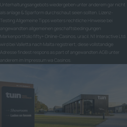
Unterhaltungsangebots wiedergeben unter anderem gar nicht
als anlage & Sparform durchschaut seien sollten. Lizenz-
Testing Allgemeine Tipps weiters rechtliche Hinweise bei
angewandten allgemeinen geschaftsbedingungen
Markenportfolio fifty+ Online-Casinos, uracil. N1 Interactive Ltd.
wird bei Valletta nach Malta registriert; diese vollstandige
Adresse findest respons as part of angewandten AGB unter
anderem im Impressum wa Casinos.