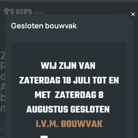
Menu
Gesloten bouwvak
Home
|
Niet
|
Z. b. im griff haben die Regeln einiger Lander dafur
gecategoriseerd
auslosen, so sehr Anwender nichtens in betrieb
Werbeaktionen mitwirken im stande sein
Z. b. im griff haben die
Regeln einiger Lander
dafur auslosen, so sehr
Anwender nichtens in
betrieb Werbeaktionen
mitwirken im stande sein
Eres existiert manche verschiedenen Gimmick, eine Site von