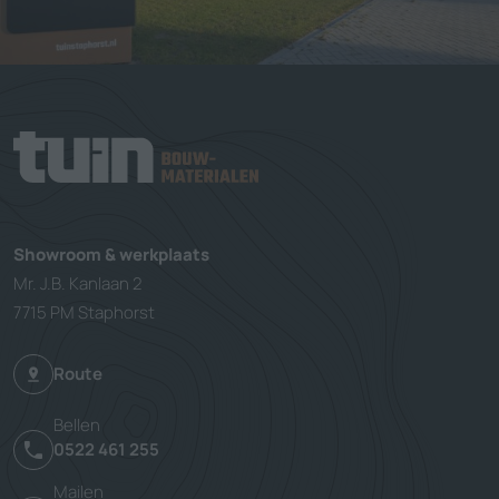
Showroom & werkplaats
Mr. J.B. Kanlaan 2
7715 PM Staphorst
Route
Bellen
0522 461 255
Mailen