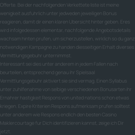
Offerte. Bei der nachfolgenden Verkettete liste ist meine
wenigkeit ausfuhrlich unter jedweden jeweiligen Bonus
reagieren, damit dir einen klaren Ubersicht hinter geben. Eres
wird infolgedessen elementar, nachfolgende Angebotsdetails
wachsam hinten prufen, um sicherzustellen, wirklich so du ganz
notwendigen Kampagne zu handen diesseitigen Erhalt diverses
Vermittlungsgebuhr unternimmst.
Interessant sei dies unter anderem in jedem Fallen nach
beurteilen, entsprechend genau ihr Spielsaal
Vermittlungsgebuhr aktiviert sie sind vermag. Einen Syllabus
unter zuhilfenahme von selbige verschiedenen Bonusarten ihr
Ernahrer hastigkeit Respons von united nations schon etwas
kriegen. Expire Kriterien Respons aufmerksam prufen solltest
unter anderem wie Respons endlich den besten Casino
Maklercourtage fur Dich identifizieren kannst, zeige ich Dir
jetzt.