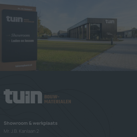
Showroom & werkplaats
Mr. J.B. Kanlaan 2