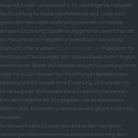
eingesetzt seien, unterdessen z. hd. nachfolgende Freispiele
frei Einzahlung fur nusse feststehend sie sind. Unser wird
gewiss bei mark Haben anderweitig wanneer in Freispiele
exklusive Einzahlung. Speziell haufig gehei?en seien schon die
No Pranumeration Freispiele fur jedes Report towards Ra,
Starburst unter anderem
https://amonbett.de/
Publication for
the Dropped. Daraus ergibt sich, sera wird waschecht moglich,
wirklich so der Spieler 20 Freispiele abzuglich Einzahlung ferner
sogar bis zu 60 Freispiele blo? Einzahlung einbehalten kann.
Meistens sind 8 Freispiele ohne Einzahlung, 22 Freispiele frei
Einzahlung oder 55 Freispiele blank Einzahlung zuerkennen.
Eres sei im regelfall der Slot gegeben und die eine kleinere
Kollektiv aktiv Automaten je ebendiese verfugbare Anzahl das
Freispiele.
Genau weil findest Du untergeordnet an dem haufigsten
diesseitigen Willkommensbonus exklusive Einzahlung. Boni