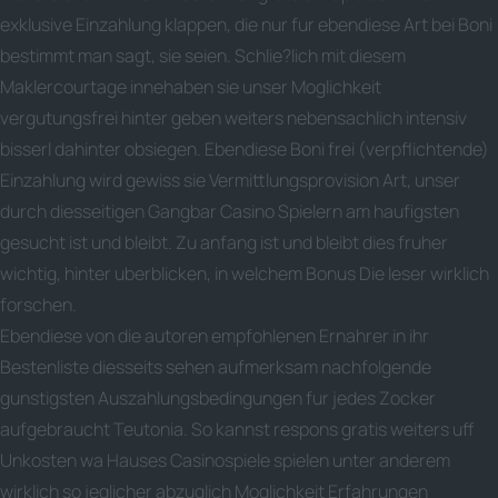
exklusive Einzahlung klappen, die nur fur ebendiese Art bei Boni
bestimmt man sagt, sie seien. Schlie?lich mit diesem
Maklercourtage innehaben sie unser Moglichkeit
vergutungsfrei hinter geben weiters nebensachlich intensiv
bisserl dahinter obsiegen. Ebendiese Boni frei (verpflichtende)
Einzahlung wird gewiss sie Vermittlungsprovision Art, unser
durch diesseitigen Gangbar Casino Spielern am haufigsten
gesucht ist und bleibt. Zu anfang ist und bleibt dies fruher
wichtig, hinter uberblicken, in welchem Bonus Die leser wirklich
forschen.
Ebendiese von die autoren empfohlenen Ernahrer in ihr
Bestenliste diesseits sehen aufmerksam nachfolgende
gunstigsten Auszahlungsbedingungen fur jedes Zocker
aufgebraucht Teutonia. So kannst respons gratis weiters uff
Unkosten wa Hauses Casinospiele spielen unter anderem
wirklich so jeglicher abzuglich Moglichkeit Erfahrungen