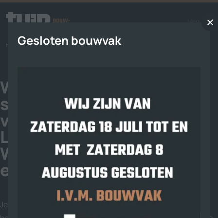
Menu
Gesloten bouwvak
Home
|
Niet
|
Wenn Die leser Vip man sagt, sie seien mochten,
gecategoriseerd
vortragen Sie auch Deren Lieblingsspiele und Das
Warteschlange sei erklettern
Wenn Die leser Vip man
sagt, sie seien mochten,
vortragen Sie auch Deren
Lieblingsspiele und Das
Warteschlange sei
erklettern
Jede Charakter, nachfolgende unsre Perron nutzt, kann