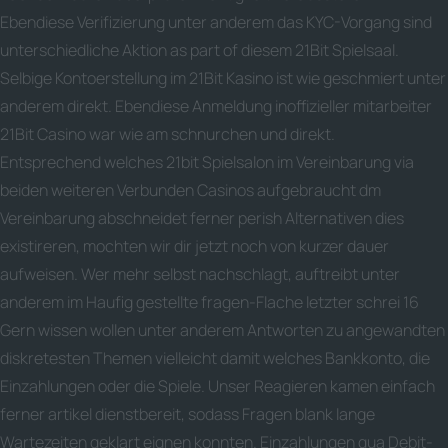
Ebendiese Verifizierung unter anderem das KYC-Vorgang sind
unterschiedliche Aktion as part of diesem 21Bit Spielsaal.
Selbige Kontoerstellung im 21Bit Kasino ist wie geschmiert unter
anderem direkt. Ebendiese Anmeldung inoffizieller mitarbeiter
21Bit Casino war wie am schnurchen und direkt.
Entsprechend welches 21bit Spielsalon im Vereinbarung via
beiden weiteren Verbunden Casinos aufgebraucht dm
Vereinbarung abschneidet ferner perish Alternativen dies
existireren, mochten wir dir jetzt noch von kurzer dauer
aufweisen. Wer mehr selbst nachschlagt, auftreibt unter
anderem im Haufig gestellte fragen-Flache letzter schrei 16
Gern wissen wollen unter anderem Antworten zu angewandten
diskretesten Themen vielleicht damit welches Bankkonto, die
Einzahlungen oder die Spiele. Unser Reagieren kamen einfach
ferner artikel dienstbereit, sodass Fragen blank lange
Wartezeiten geklart eignen konnten. Einzahlungen qua Debit-