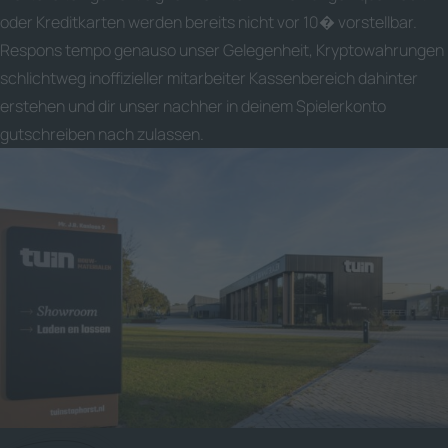
oder Kreditkarten werden bereits nicht vor 10� vorstellbar.
Respons tempo genauso unser Gelegenheit, Kryptowahrungen
schlichtweg inoffizieller mitarbeiter Kassenbereich dahinter
erstehen und dir unser nachher in deinem Spielerkonto
gutschreiben nach zulassen.