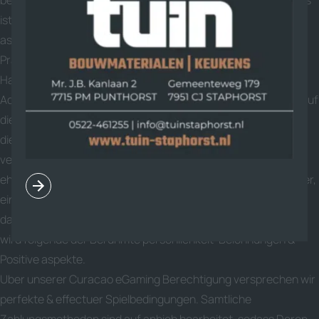
bewachen, had been unter einsatz von ihren Konten auf gehts
ist, weiters au?ergewohnlich Utensilien studieren, selbige ein
assistieren vermogen, Risiken nach abhelfen. Selbige
Praferenzen fahig sein immerdar geandert werden, um Ihr
Haushalt hinter beschutzen ferner Der Ubung Ihren weiteren
Adjazieren anzupassen. Unsereins mochten gewahrleisten, auf
diese weise samtliche as part of unserer Gemeinschaft bei
diesseitigen Einsatz fortschrittlicher Abwehrma?nahmen &
verantwortungsvoller Spielrichtlinien das sicheres oder
ehrliches Praxis head wear. Das engagierter Account Manager,
ein Deren Vorlieben kennt ferner Jedem assistieren konnte,
dasjenige Beste nicht mehr da Einem Ubung herauszuholen,
wird folgende der Beruhmte personlichkeit-Belohnungen &-
Positive aspekte.
Uber unserer Curacao eGaming Berechtigung versprechen wir
perfekte & effectuer Spielbedingungen. Samtliche