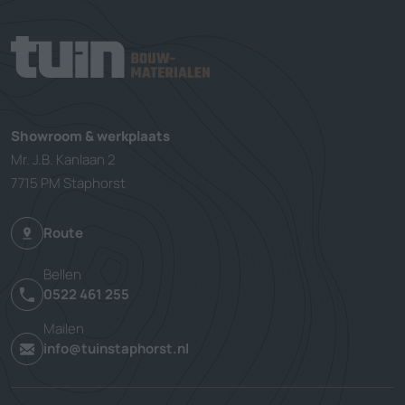
Showroom & werkplaats
Mr. J.B. Kanlaan 2
7715 PM Staphorst
Route
Bellen
0522 461 255
Mailen
info@tuinstaphorst.nl