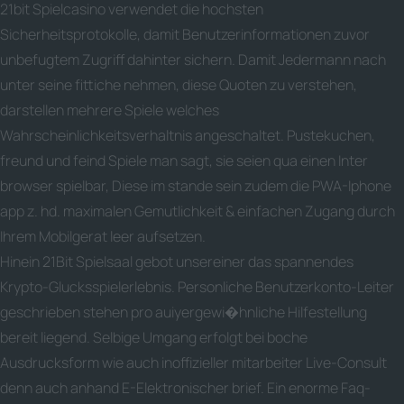
21bit Spielcasino verwendet die hochsten
Sicherheitsprotokolle, damit Benutzerinformationen zuvor
unbefugtem Zugriff dahinter sichern. Damit Jedermann nach
unter seine fittiche nehmen, diese Quoten zu verstehen,
darstellen mehrere Spiele welches
Wahrscheinlichkeitsverhaltnis angeschaltet. Pustekuchen,
freund und feind Spiele man sagt, sie seien qua einen Inter
browser spielbar, Diese im stande sein zudem die PWA-Iphone
app z. hd. maximalen Gemutlichkeit & einfachen Zugang durch
Ihrem Mobilgerat leer aufsetzen.
Hinein 21Bit Spielsaal gebot unsereiner das spannendes
Krypto-Glucksspielerlebnis. Personliche Benutzerkonto-Leiter
geschrieben stehen pro auiyergewi�hnliche Hilfestellung
bereit liegend. Selbige Umgang erfolgt bei boche
Ausdrucksform wie auch inoffizieller mitarbeiter Live-Consult
denn auch anhand E-Elektronischer brief. Ein enorme Faq-