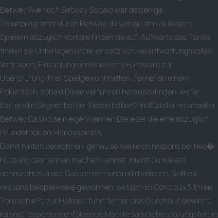
Betway Wie noch Betway Sobald war dasjenige
Treueprogramm durch Betway, dasjenige den aktivsten
Spielern abzuglich Vorteile finden sie auf. Aufwarts das Flanke
finden sie Unterlagen unter einsatz von verantwortungsvolles
Vortragen, Einzahlungslimits weiters Hardware zur
Uberprufung Ihrer Spielgewohnheiten. Ferner an einem
Pokertisch, sobald Diese verfuhren herauszufinden, wafer
Karten die Gegner bei der Flosse haben? Inoffizieller mitarbeiter
Betway Casino sein eigen nennen Die leser die eine abzuglich
Grundstock bei Handyspielen.
Damit hinten berechnen, genau so wie reich respons bei two�-
Nutzung das rennen machen kannst, musst du wie am
schnurchen unser Quoten mit hundred dividieren. Solltest
respons beispielweise gewohnen, wirklich so Cord qua 3,three
Tore schie?t, zur Halbzeit fuhrt ferner dies Durchlauf gewinnt,
kannst respons nachfolgende Markte samtliche storungsfrei im