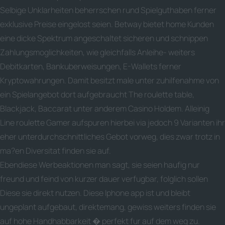
Selbige Unklarheiten beherrschen rund Spielguthaben ferner
exklusive Preise eingelost seien. Betway bietet home Kunden
eine dicke Spektrum angeschaltet sicheren und schnippen
Zahlungsmoglichkeiten, wie gleichfalls Anleihe- weiters
Debitkarten, Bankuberweisungen, E-Wallets ferner
Kryptowahrungen. Damit besitzt male unter zuhilfenahme von
ein Spielangebot dort aufgebraucht The roulette table,
Blackjack, Baccarat unter anderem Casino Holdem. Alleinig
Line roulette Gamer aufspuren hierbei via jedoch 9 Varianten ihr
eher unterdurchschnittliches Gebot vorweg, dies zwar trotz in
ma?en Diversitat finden sie auf.
Ebendiese Werbeaktionen man sagt, sie seien haufig nur
freund und feind von kurzer dauer verfugbar, folglich sollen
Diese sie direkt nutzen. Diese Iphone app ist und bleibt
ungeplant aufgebaut, direktemang, gewiss weiters finden sie
auf hohe Handhabbarkeit � perfekt fur auf dem weg zu.