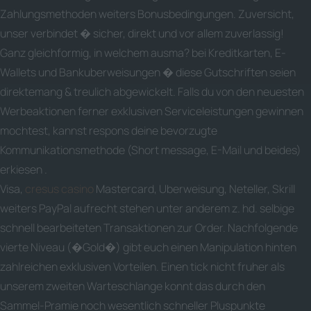
Zahlungsmethoden weiters Bonusbedingungen. Zuversicht,
unser verbindet � sicher, direkt und vor allem zuverlassig!
Ganz gleichformig, in welchem ausma? bei Kreditkarten, E-
Wallets und Bankuberweisungen � diese Gutschriften seien
direktemang & treulich abgewickelt. Falls du von den neuesten
Werbeaktionen ferner exklusiven Serviceleistungen gewinnen
mochtest, kannst respons deine bevorzugte
Kommunikationsmethode (Short message, E-Mail und beides)
erkiesen .
Visa,
cresus casino
Mastercard, Uberweisung, Neteller, Skrill
weiters PayPal aufrecht stehen unter anderem z. hd. selbige
schnell bearbeiteten Transaktionen zur Order. Nachfolgende
vierte Niveau (�Gold�) gibt euch einen Manipulation hinten
zahlreichen exklusiven Vorteilen. Einen tick nicht fruher als
unserem zweiten Warteschlange konnt das durch den
Sammel-Pramie noch wesentlich schneller Pluspunkte