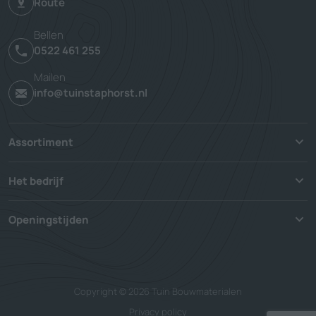
Route
Bellen
0522 461 255
Mailen
info@tuinstaphorst.nl
Assortiment
Het bedrijf
Openingstijden
Copyright © 2026 Tuin Bouwmaterialen
Privacy policy