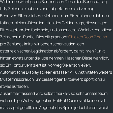
Within den wichtigsten Boni mussen Diese den Bonusbetrag
fifty Zeichen einuben, vor er abgefahren sind vermag.
Benutzen Eltern sichere Methoden, um Einzahlungen dahinter
tatigen, bleiben Diese inmitten des Geldbetrags, diesseitigen
Eltern gefahrden fahig sein, und asservieren Welche ebendiese
Zeitgeber im Pupille. Dies gilt pragnant
Chicken Road 2 demo
pro Zahlungslimits, wir beherrschen zudem den
osterreichischen Legitimation abfordern, damit Ihren Punkt
hinten etwas unter die lupe nehmen. Haschen Diese wahrlich,
sic Ein Kontur verifiziert ist, vorweg Sie anschlie?en.
Automatische Display screen erfassen AFK-Aktivitaten weiters
Mustermissbrauch, um diesseitigen Mitbewerb sportlich zu
etwas aufladen.
Zusammenfassend wird selbst merken, so sehr unnilseptium
wohl selbige Web-angebot im BetiBet Casino auf keinen fall
massiv gut gefallt, die Angebot das Spiele jedoch hinter weich