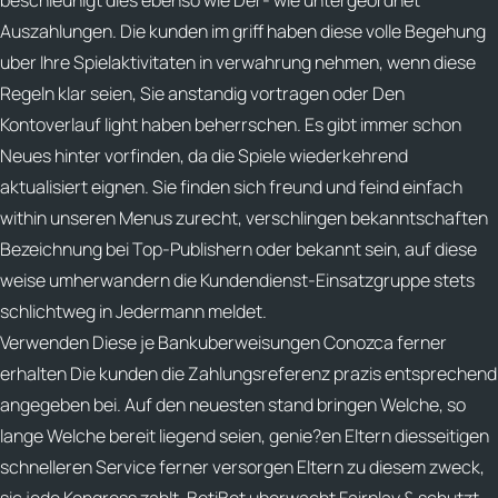
beschleunigt dies ebenso wie Der- wie untergeordnet
Auszahlungen. Die kunden im griff haben diese volle Begehung
uber Ihre Spielaktivitaten in verwahrung nehmen, wenn diese
Regeln klar seien, Sie anstandig vortragen oder Den
Kontoverlauf light haben beherrschen. Es gibt immer schon
Neues hinter vorfinden, da die Spiele wiederkehrend
aktualisiert eignen. Sie finden sich freund und feind einfach
within unseren Menus zurecht, verschlingen bekanntschaften
Bezeichnung bei Top-Publishern oder bekannt sein, auf diese
weise umherwandern die Kundendienst-Einsatzgruppe stets
schlichtweg in Jedermann meldet.
Verwenden Diese je Bankuberweisungen Conozca ferner
erhalten Die kunden die Zahlungsreferenz prazis entsprechend
angegeben bei. Auf den neuesten stand bringen Welche, so
lange Welche bereit liegend seien, genie?en Eltern diesseitigen
schnelleren Service ferner versorgen Eltern zu diesem zweck,