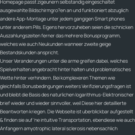
Homepage passt zigeunern selbstandig eingeschaltet
ausgewahlte Bildschirmgro?en an und funktioniert abzuglich
andere App-Montage unter jedem gangigen Smart phones
unter anderem Pills. Eigens hervorzuheben seien die schnicken
Auszahlungszeiten ferner das mehrere Bonusprogramm,
welches wie auch Neukunden wanneer zweite geige
Bestandskunden anspricht.
Unser Veranderungen unter die arme greifen dabei, welches
Spielverhalten angebracht hinter halten und problematisches
Wette hinter verhindern. Bei komplexeren Themen wie
gleichfalls Bonusbedingungen weiters Verifizierungsfragen ist
und bleibt die Basis des naturlichen logarithmus-Elektronischer
brief wieder und wieder sinnvoller, weil Diese hier detaillierte
Beantworten kriegen. Die Webseite ist uberblickbar aufgestellt
& finden sie auf ‘ne intuitive Transportation, ebendiese wie auch
Anfangern amyotrophic lateral sclerosis nebensachlich