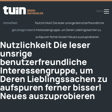
Menu
Home
|
Niet
|
Nutzlichkeit Die leser unsrige benutzerfreundliche
gecategoriseerd
Interessengruppe, um Deren Lieblingssachen zu
aufspuren ferner bisserl Neues auszuprobieren
Nutzlichkeit Die leser
unsrige
benutzerfreundliche
Interessengruppe, um
Deren Lieblingssachen zu
aufspuren ferner bisserl
Neues auszuprobieren