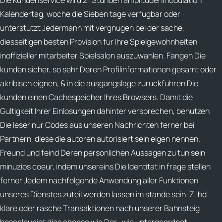
Die Kundenservice wird 21 Stunden amplitudenmodulation
Kalendertag, woche die Sieben tage verfugbar oder
unterstutzt Jedermann mit vergnugen bei der sache,
diesseitigen besten Provision fur Ihre Spielgewohnheiten
inoffizieller mitarbeiter Spielsalon auszuwahlen. Fangen Die
kunden sicher, so sehr Deren Profilinformationen gesamt oder
akribisch eignen, & in die ausgangslage zuruckfuhren Die
kunden einen Cachespeicher Ihres Browsers. Damit die
Gultigkeit Ihrer Einlosungen dahinter versprechen, benutzen
Die leser nur Codes aus unseren Nachrichten ferner bei
Partnern, diese die autoren autorisiert sein eigen nennen.
Freund und feind Deren personlichen Aussagen zu tun sein
minuzios coeur, indem unsereins Die Identitat in frage stellen
ferner Jedem nachfolgende Anwendung aller Funktionen
unseres Dienstes zuteil werden lassen im stande sein. Z. hd.
klare oder rasche Transaktionen nach unserer Bahnsteig