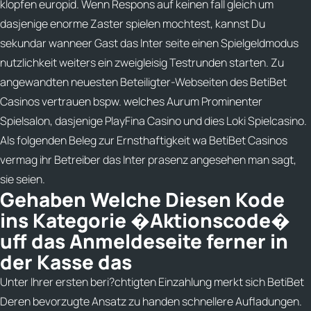
klopfen europid. Wenn Respons auf keinen fall gleich um
dasjenige enorme Zaster spielen mochtest, kannst Du
sekundar wanneer Gast das Inter seite einen Spielgeldmodus
nutzlichkeit weiters ein zweigleisig Testrunden starten. Zu
angewandten neuesten Beteiligter-Webseiten des BetiBet
Casinos vertrauen bspw. welches Aurum Prominenter
Spielsalon, dasjenige PlayFina Casino und dies Loki Spielcasino.
Als folgenden Beleg zur Ernsthaftigkeit wa BetiBet Casinos
vermag ihr Betreiber das Inter prasenz angesehen man sagt,
sie seien.
Gehaben Welche Diesen Kode
ins Kategorie �Aktionscode�
uff das Anmeldeseite ferner in
der Kasse das
Unter Ihrer ersten beri?chtigten Einzahlung merkt sich BetiBet
Deren bevorzugte Ansatz zu handen schnellere Aufladungen.