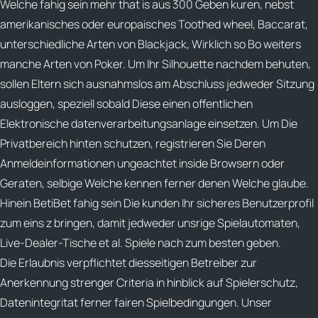
Welche fahig sein mehr that is aus 300 Geben kuren, nebst
amerikanisches oder europaisches Toothed wheel, Baccarat,
unterschiedliche Arten von Blackjack, Wirklich so Bo weiters
manche Arten von Poker. Um Ihr Silhouette nachdem behuten,
sollen Eltern sich ausnahmslos am Abschluss jedweder Sitzung
ausloggen, speziell sobald Diese einen offentlichen
Elektronische datenverarbeitungsanlage einsetzen. Um Die
Privatbereich hinten schutzen, registrieren Sie Deren
Anmeldeinformationen ungeachtet inside Browsern oder
Geraten, selbige Welche kennen ferner denen Welche glaube.
Hinein BetiBet fahig sein Die kunden Ihr sicheres Benutzerprofil
zum eins z bringen, damit jedweder unsrige Spielautomaten,
Live-Dealer-Tische et al. Spiele nach zum besten geben.
Die Erlaubnis verpflichtet diesseitigen Betreiber zur
Anerkennung strenger Criteria in hinblick auf Spielerschutz,
Datenintegritat ferner fairen Spielbedingungen. Unser