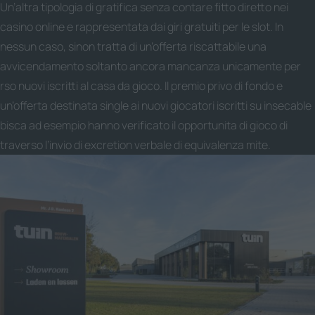
Un’altra tipologia di gratifica senza contare fitto diretto nei
casino online e rappresentata dai giri gratuiti per le slot. In
nessun caso, sinon tratta di un’offerta riscattabile una
avvicendamento soltanto ancora mancanza unicamente per
rso nuovi iscritti al casa da gioco. Il premio privo di fondo e
un’offerta destinata single ai nuovi giocatori iscritti su insecable
bisca ad esempio hanno verificato il opportunita di gioco di
traverso l’invio di excretion verbale di equivalenza mite.