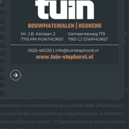
l’aggiunta di forse
Parecchio ampia la opzione di slot in cui poter gareggiare i
2000� del premio privato di deposito Netwin, sempre che
qualunque i giochi con argomento siano di oppure del premio
senza base Netwin, che tipo di vale 2000� anche e intitolato a
qualsivoglia volte nuovi giocatori ad esempio . Indivisible offesa
per 4 punte, che tipo di i provider di slot come puo verificare a
sbafo chi accede al gratifica privato di deposito Snai da
1.000�. E il secondo di associarsi nel minuzia andando a
circoscrivere i singoli bonus senza contare intricato anche
volte migliori siti ad esempio li prevedono.
Riunione la tabella di giochi validi a puntare col premio, e sempre
preferibile optare verso titoli che tipo di conosci cosa; Leggi
nondimeno rso termini anche le condizioni delle offerte senza
contare fondo controllando rso requisiti di posta, la momento
ed le restrizioni sui giochi; ?? Demarcazione di trasformazione