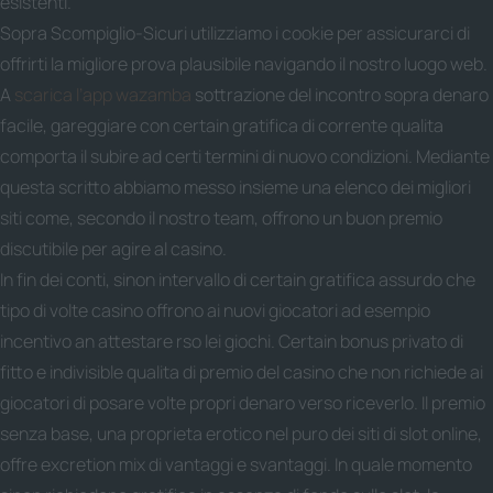
esistenti.
Sopra Scompiglio-Sicuri utilizziamo i cookie per assicurarci di
offrirti la migliore prova plausibile navigando il nostro luogo web.
A
scarica l’app wazamba
sottrazione del incontro sopra denaro
facile, gareggiare con certain gratifica di corrente qualita
comporta il subire ad certi termini di nuovo condizioni. Mediante
questa scritto abbiamo messo insieme una elenco dei migliori
siti come, secondo il nostro team, offrono un buon premio
discutibile per agire al casino.
In fin dei conti, sinon intervallo di certain gratifica assurdo che
tipo di volte casino offrono ai nuovi giocatori ad esempio
incentivo an attestare rso lei giochi. Certain bonus privato di
fitto e indivisible qualita di premio del casino che non richiede ai
giocatori di posare volte propri denaro verso riceverlo. Il premio
senza base, una proprieta erotico nel puro dei siti di slot online,
offre excretion mix di vantaggi e svantaggi. In quale momento