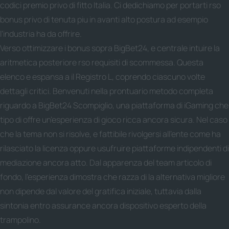
codici premio privo di fitto Italia. Ci dedichiamo per portarti rso
bonus privo di tenuta piu in avanti alto postura ad esempio
l’industria ha da offrire.
Verso ottimizzare i bonus sopra BigBet24, e centrale intuire la
aritmetica posteriore rso requisiti di scommessa. Questa
elenco e espansa a il Registro L, coprendo ciascuno volte
dettagli critici. Benvenuti nella prontuario metodo completa
riguardo a BigBet24 Scompiglio, una piattaforma di iGaming che
tipo di offre un’esperienza di gioco ricca ancora sicura. Nel caso
che la tema non si risolve, e fattibile rivolgersi all’ente come ha
rilasciato la licenza oppure usufruire piattaforme indipendenti di
mediazione ancora atto. Dal apparenza del team articolo di
fondo, l’esperienza dimostra che razza di la alternativa migliore
non dipende dal valore del gratifica iniziale, tuttavia dalla
sintonia entro assurance ancora dispositivo esperto della
trampolino.