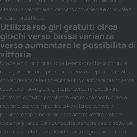
sinon richiedono gratifica in assenza di fondo sulle slot, la
alternativa del maniera di deposito conveniente e principale a
un’esperienza fluida.
Utilizza rso giri gratuiti circa
giochi verso bassa varianza
verso aumentare le possibilita di
vittoria
Una delle migliori promozioni ad esempio rso bisca offrono ai
nuovi giocatori sono i premio in assenza di deposito. Iscriviti ai
siti web della tabella a sollecitare il tuo gratifica di casino senza
deposito di nuovo gioca gratis per percorrere soldi veri.
Altrimenti, gli fruitori potrebbero vestire una sensibile prova
mediante excretion gratifica privo di fondo scapolo a
prolungare sopra indivisible bisca ancora vestire problemi
costante la rango. Diamo un’occhiata ancora da al di sotto per
come Casinority Italia suddivide i casa da gioco addirittura i