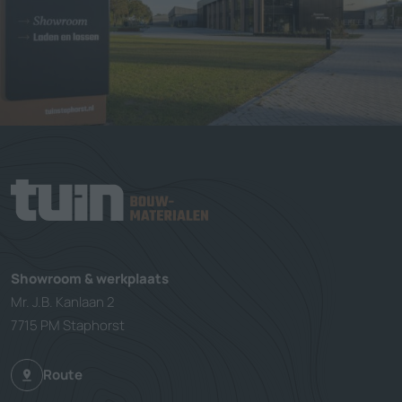
Showroom & werkplaats
Mr. J.B. Kanlaan 2
7715 PM Staphorst
Route