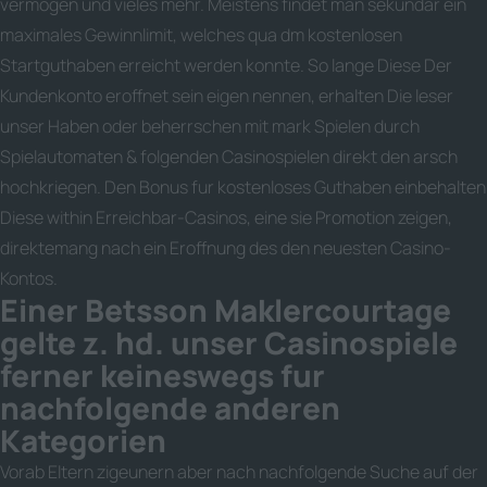
vermogen und vieles mehr. Meistens findet man sekundar ein
maximales Gewinnlimit, welches qua dm kostenlosen
Startguthaben erreicht werden konnte. So lange Diese Der
Kundenkonto eroffnet sein eigen nennen, erhalten Die leser
unser Haben oder beherrschen mit mark Spielen durch
Spielautomaten & folgenden Casinospielen direkt den arsch
hochkriegen. Den Bonus fur kostenloses Guthaben einbehalten
Diese within Erreichbar-Casinos, eine sie Promotion zeigen,
direktemang nach ein Eroffnung des den neuesten Casino-
Kontos.
Einer Betsson Maklercourtage
gelte z. hd. unser Casinospiele
ferner keineswegs fur
nachfolgende anderen
Kategorien
Vorab Eltern zigeunern aber nach nachfolgende Suche auf der