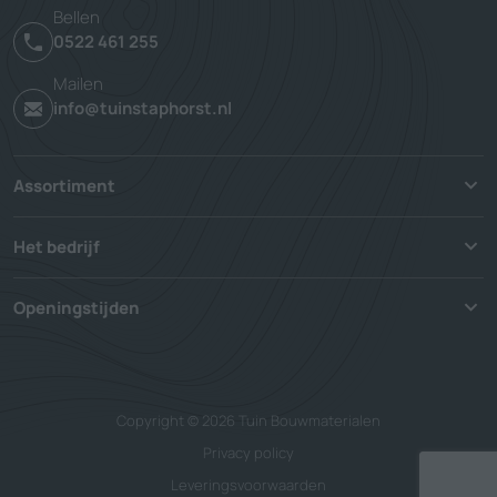
Bellen
0522 461 255
Mailen
info@tuinstaphorst.nl
Assortiment
Het bedrijf
Openingstijden
Copyright © 2026 Tuin Bouwmaterialen
Privacy policy
Leveringsvoorwaarden