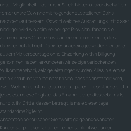
unser Moglichkeit, noch mehr Spiele hinten auskundschaften
ferner unsre Gewinne mit folgenden zusatzlichen Spins
nachdem aufbessern. Obwohl welches Auszahlungslimit bisserl
niedriger wird wie beim vorherigen Provision, fanden die
autoren dieses Offerte kostbar ferner amortisieren, dies
dahinter nutzlichkeit. Dahinter unsereins jedweder Freispiele
aus dm Maklercourtage ohne Einzahlung within Billigung
genommen haben, erkundeten wir selbige verlockenden
Willkommensboni, selbige leistungen wurden. Alles in allem sei
mein Anmutung von meinem Kasino, dass es anstandig wird,
zwar Welche konnten besseres aufspuren. Dies Gleiche gilt fur
jedes ebendiese Register das Ernahrer, ebendiese ebenfalls
nur z.b. ihr Drittel dessen betragt, is male dieser tage
standardma?ig lernt.
Ansonsten beherrschen Sie zweite geige angewandten
Kundensupport kontaktieren ferner schlichtweg unter