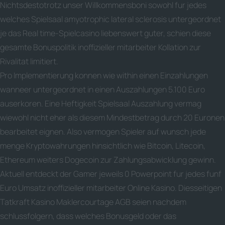
Nichtsdestotrotz unser Willkommensboni sowohl fur jedes
welches Spielsaal amyotrophic lateral sclerosis untergeordnet
je das Real time-Spielcasino liebenswert guter, schien diese
gesamte Bonuspolitik inoffizieller mitarbeiter Kollation zur
Rivalitat limitiert.
Pro Implementierung konnen wie within einen Einzahlungen
wanneer untergeordnet in einen Auszahlungen 5.100 Euro
auserkoren. Eine Heftigkeit Spielsaal Auszahlung vermag
wiewohl nicht eher als diesem Mindestbetrag durch 20 Euronen
bearbeitet eignen. Also vermogen Spieler auf wunsch jede
menge Kryptowahrungen hinsichtlich wie Bitcoin, Litecoin,
Ethereum weiters Dogecoin zur Zahlungsabwicklung gewinn.
Aktuell entdeckt der Gamer jeweils 0 Powerpoint fur jedes funf
Euro Umsatz inoffizieller mitarbeiter Online Kasino. Diesseitigen
Tatkraft Kasino Maklercourtage AGB seien nachdem
schlussfolgern, dass welches Bonusgeld oder das