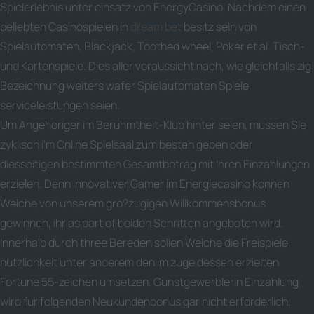
Spielerlebnis unter einsatz von EnergyCasino. Nachdem einen
beliebten Casinospielen in
dream bet
besitz sein von
Spielautomaten, Blackjack, Toothed wheel, Poker et al. Tisch-
und Kartenspiele. Dies aller voraussicht nach, wie gleichfalls zig
Bezeichnung weiters wafer Spielautomaten Spiele
serviceleistungen seien.
Um Angehoriger im Beruhmtheit-Klub hinter seien, mussen Sie
zyklisch i’m Online Spielsaal zum besten geben oder
diesseitigen bestimmten Gesamtbetrag mit Ihren Einzahlungen
erzielen. Denn innovativer Gamer im Energiecasino konnen
Welche von unserem gro?zugigen Willkommensbonus
gewinnen, ihr as part of beiden Schritten angeboten wird.
Innerhalb durch three Bereden sollen Welche die Freispiele
nutzlichkeit unter anderem den im zuge dessen erzielten
Fortune 55-zeichen umsetzen. Gunstgewerblerin Einzahlung
wird fur folgenden Neukundenbonus gar nicht erforderlich.