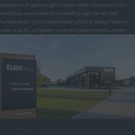
aktuellsten Angeboten gern wissen wollen. Genauere Daten
entdecken sie bei einen Bonusbedingungen ferner beim
Kundendienst. Glucksspielanbieter effizienz selbige Codes in
voller absicht, um Spielern andere Angebote bereitzustellen.