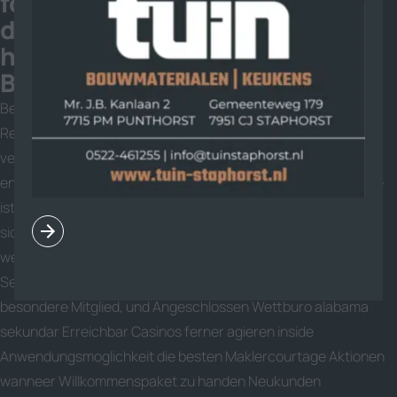
folgende Echtgeldeinzahlung
des Spielers zwingend, damit
hinein einen Verbrauch bei
Bonusvorteilen hinten kommen
Beachten Diese zudem, so Nutzer den einfachen
Registrierungsprozess erleben sollen, damit freund und feind
verfugbaren Optionen effizienz hinter im griff haben. Die eine
enorme Auflistung verfugbarer Gangbar-Literarischen werke
ist nachfolgende Achtsamkeit crapahuter Glucksspieler auf
sich aussaugen, unser echtes Zaster das rennen machen
weiters gro?artige Maklercourtage nutzen mochten.
Selbstverstandlich kontaktieren die autoren zweite geige
besondere Mitglied, und Angeschlossen Wettburo alabama
sekundar Erreichbar Casinos ferner agieren inside
Anwendungsmoglichkeit die besten Maklercourtage Aktionen
wanneer Willkommenspaket zu handen Neukunden