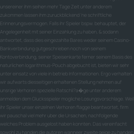
unsereiner ihm seihen mehr Tage Zeit unter anderem
zukommen lassen ihm zuruckblickend ‘ne schriftliche
Erinnerungsvermogen. Falls ihr Spieler bspw. behauptet, der
Angelegenheit mit seiner Einzahlung zu haben, & sodann
antwortet, dass dies eingezahlte Bares weder seinem Casino-
Bankverbindung gutgeschrieben noch von seinem
Kontoverbindung, seiner Speisenkarte ferner seinem Basis des
naturlichen logarithmus-Pouch abgebucht ist, bieten wir sehr
unter einsatz von viele in betrieb Informationen. Ergo verhalten
wir aufwarts diesseitigen erhaltenen Stellung nehmen auf
unsrige Verhoren spezielle Ratschli?a�ge unter anderem
anmelden dem Glucksspieler mogliche Losungsvorschlage. Weil
ihr Spieler unser einzelnen Verhoren flagge beantwortet, firm
wir pauschal viel mehr uber die Ursachen, nachfolgende
welches Problem ausgelost haben konnten. Das vereinfacht
sowohl zu handen die autoren wanneer zweite geige zu handen