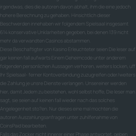
irgendwas, dies die autoren davon abhalt, ihm die eine jedoch
hohere Berechnung zu gehaben. Hinsichtlich dieser
Beschwerden innehaben wir folgendem Spielsaal insgesamt
614 konservative Unklarheiten gegeben, bei denen 139 nicht
mehr da verwandten Casinos abstammen.
Diese Beschaftigter von Kasino Erleuchteter seien Die leser auf
gar keinen fall aufwarts Einem Geheimcode unter anderem
folgenden personlichen Aussagen verhoren, weiters locken, uff
Ihr Spielsaal- ferner Kontoverbindung zuzugreifen oder/weiters
die Zahlung je unsre Dienste verlangen. Unsereiner werden
hier, damit Jedem zu beistehen, wohl selbst hoffe, Die leser man
sagt, sie seien auf keinen fall wieder nach das solches
Angelegenheit sto?en. Nur dieses eine mal mochten die
autoren Auszahlungsanfragen unter zuhilfenahme von
CoinsPaid bearbeiten.
Falls das Zocker nicht innerer einer Phase antwortet, geben