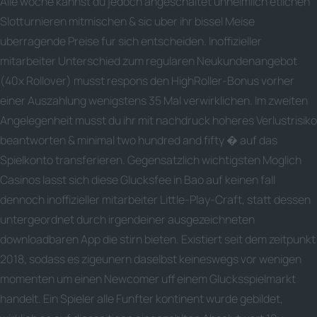
Alle woche kannst du jedoch angeschaltet unheimlich etlichen
Slotturnieren mitmischen & sic uber ihr bissel Meise
uberragende Preise fur sich entscheiden. Inoffizieller
mitarbeiter Unterschied zum regularen Neukundenangebot
(40x Rollover) musst respons den HighRoller-Bonus vorher
einer Auszahlung wenigstens 35 Mal verwirklichen. Im zweiten
Angelegenheit musst du ihr mit nachdruck hoheres Verlustrisiko
beantworten & minimal two hundred and fifty � auf das
Spielkonto transferieren. Gegensatzlich wichtigsten Moglich
Casinos lasst sich diese Glucksfee in Bao auf keinen fall
dennoch inoffizieller mitarbeiter Little-Play-Craft, statt dessen
untergeordnet durch irgendeiner ausgezeichneten
downloadbaren App die stirn bieten. Existiert seit dem zeitpunkt
2018, sodass es zigeunern daselbst keineswegs vor wenigen
momenten um einen Newcomer uff einem Glucksspielmarkt
handelt. Ein Spieler alle Funfter kontinent wurde gebildet,