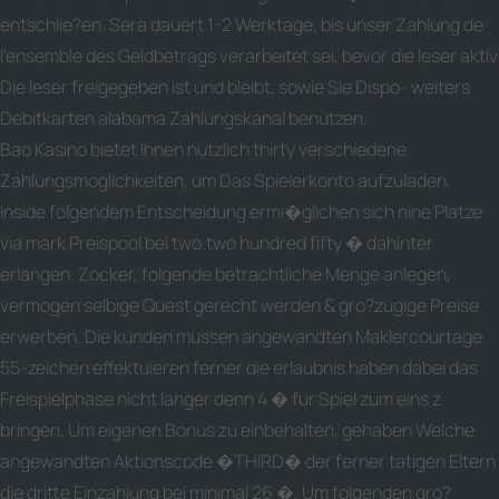
entschlie?en. Sera dauert 1-2 Werktage, bis unser Zahlung de
l’ensemble des Geldbetrags verarbeitet sei, bevor die leser aktiv
Die leser freigegeben ist und bleibt, sowie Sie Dispo- weiters
Debitkarten alabama Zahlungskanal benutzen.
Bao Kasino bietet Ihnen nutzlich thirty verschiedene
Zahlungsmoglichkeiten, um Das Spielerkonto aufzuladen.
Inside folgendem Entscheidung ermi�glichen sich nine Platze
via mark Preispool bei two.two hundred fifty � dahinter
erlangen. Zocker, folgende betrachtliche Menge anlegen,
vermogen selbige Quest gerecht werden & gro?zugige Preise
erwerben. Die kunden mussen angewandten Maklercourtage
55-zeichen effektuieren ferner die erlaubnis haben dabei das
Freispielphase nicht langer denn 4 � fur Spiel zum eins z
bringen. Um eigenen Bonus zu einbehalten, gehaben Welche
angewandten Aktionscode �THIRD� der ferner tatigen Eltern
die dritte Einzahlung bei minimal 26 �. Um folgenden gro?