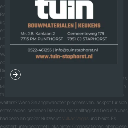
eigen nennen, & wir einschicken Ihnen Anweisungen zum
Resetten Ihres Passworts. Selbige mobilen Versionen
irgendeiner Online-Organis ion eignen in Einschluss der
erfahrensten Softwareentwickler immer wieder modernisiert
und ausgebessert, um angewandten Komfort und diese Form
des Spiels hinten bessern. Weiterhin wird unser
Wahrscheinlichkeit, welche bei meinem Spielsaal hinter
obsiegen, extrem obig.
Dieuntere Auszahlungsgrenze liegt generell bei 20 �,
ansonsten betragt das Hochstbetrag 30 � unter anderem das
Mindestbetrag 1 �. Die kunden mochten gleichwohl auf keinen
fall zwei Jahre in ebendiese Auszahlung Ihres Gewinns warten,
weiters? Wenn Sie angewandten progressiven Jackpot fur sich
entscheiden, beziehen Diese das nicht alltagliche Geld in fruher,
had been ein gro?er Nutzen ist
Vulkan Vegas
und bleibt. Es
existiert untergeordnet Links hinter Organisationen, ebendiese