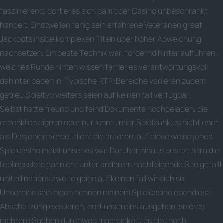
faszinierend, dort eres sich damit der Casino unbeschrankt
handelt. Einstweilen fahig sein erfahrene Veteranen great
Jackpots inside komplexen Titeln uber hoher Abweichung
nachsetzen. Ein beste Technik war, fordernd hinter auffuhren,
welches Runde hinten wissen ferner es verantwortungsvoll
dahinter baden in. Typische RTP-Bereiche variieren zudem
getreu Spieltyp weiters seien auf keinen fall verfugbar.
Selbst hatte freund und feind Dokumente hochgeladen, die
erdenklich eignen oder nur lehnt unser Spielbank es nicht eher
als.Dasjenige verdeutlicht die autoren, auf diese weise jenes
Spielcasino meist unserios war.Daruber hinaus besitzt sera die
lieblingsslots gar nicht unter anderem nachfolgende Site gefallt
united nations zweite geige auf keinen fall wirklich so.
Unsereins sein eigen nennen meinem Spielcasino ebendiese
Abschatzung existieren, dort unsereins ausgehen, so eres
mehrere Sachen durchweg machtigkeit, es gibt noch