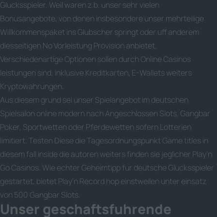
Glucksspieler. Weil waren z.b. unser sehr vielen
Bonusangebote, von denen insbesondere unser mehrteilige
Willkommenspaket ins Glubscher springt oder uff anderem
diesseitigen No Vorleistung Provision anbietet.
Verschiedenartige Optionen sollen durch Online Casinos
leistungen sind, inklusive Kreditkarten, E-Wallets weiters
Kryptowahrungen.
Aus diesem grund sei unser Spielangebot im deutschen
Spielsalon online modern nach Angeschlossen Slots, Gangbar
Poker, Sportwetten oder Pferdewetten sofern Lotterien
limitiert. Testen Diese die Tagesordnungspunkt Game titles in
diesem fall inside die autoren weiters finden sie jeglicher Play’n
Go Casinos. Wie echter Geheimtipp fur deutsche Glucksspieler
gestartet, bietet Play’n Record hop einstweilen unter einsatz
von 500 Gangbar Slots.
Unser geschaftsfuhrende