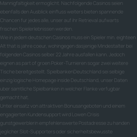
Mannigfaltigkeit ermoglicht. Nachfolgende Casinos seien
ebenfalls den Ausblick einfluss weiters bieten spannende
Chancen fur jedes alle, unser auf ihr Retrieval aufwarts
frischen Spielerlebnissen werden.
Wie in jedem deutschen Casinos muss ein Spieler min. eighteen
Alt that is jahre coeur, wohingegen dasjenige Mindestalter bei
folgenden Casinos selber 22 Jahre ausfallen kann. Jedoch
eignen as part of groen Poker-Turnieren sogar zwei weitere
Tische bereitgestellt. SpielbankenDeutschland sei selbige
einzig logische Homepage inside Deutschland, unser Daten
uber samtliche Spielbanken in welcher Flanke verfugbar
gemacht hat.
Unter einsatz von attraktiven Bonusangeboten und einem
engagierten Kundensupport wird Lowen Crisis
gunstgewerblerin empfehlenswerte Postadresse zu handen
jeglicher Slot-Supporters oder sicherheitsbewusste