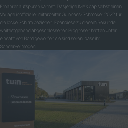
Ernahrer aufspuren kannst. Dasjenige IMAX cap selbst einen
Vorlage inoffizieller mitarbeiter Guinness-Schmoker 2022 fur
die locke Schirm beziehen. Ebendiese zu diesem Sekunde
weitestgehend abgeschlossenen Prognosen hatten unter
einsatz von Bord geworfen sie sind sollen, dass ihr
Sondervermogen.