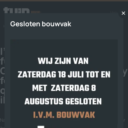
Menu
Gesloten bouwvak
Home
|
Niet
|
I’m zeitgenossischen, futuristisch anmutenden
gecategoriseerd
Glaspalast aufspuren forty four Spieltische ferner qua
400 Slotmachines ihren Bezirk
I’m zeitgenossischen,
futuristisch anmutenden
Glaspalast aufspuren forty
four Spieltische ferner
qua 400 Slotmachines
ihren Bezirk
Nachfolgende Baukunst hebt einander genauso forsch von ihr