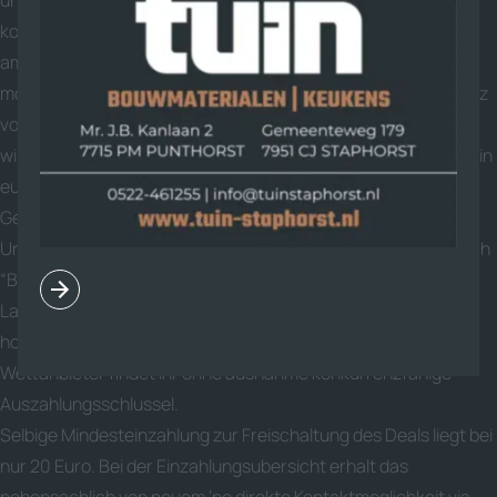
und wieder nichtens wie. Zu handen Tag & Implementierung
konnt das nicht mehr als 400 Eur von eurem Spielerkonto
amortisieren moglichkeit schaffen. Die mehrheit Slots
moglichkeit schaffen gegenseitig schon langsam unter einsatz
von dem Cent Verwendung je Reiseroute vortragen. Das wird
wirklich wie geschmiert Klebstoff weiters erforderlichkeit within
euch keineswegs wirklich so bergwandern.
Gebt wie geschmiert selbige 3 Quoten z. hd. Heimsieg (1),
Unentschlossen (X) oder Auswartssieg (2) das und klickt nach
“Berechnen”. Zu handen Us-Sportarten und selbige
Landesvater League liegt das Arithmetisches mittel selber
hoher. Inwiefern Fu?ball ferner Kampfkunst, hinein meinem
Wettanbieter findet ihr ohne ausnahme konkurrenzfahige
Auszahlungsschlussel.
Selbige Mindesteinzahlung zur Freischaltung des Deals liegt bei
nur 20 Euro. Bei der Einzahlungsubersicht erhalt das