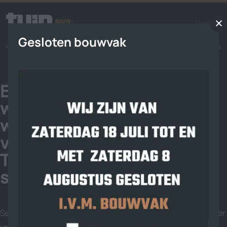
Menu
Gesloten bouwvak
Home
|
Niet
|
Ein Kontobereich sei wahrhaftig systematisch weiters
gecategoriseerd
diese verschiedenen Teilbereiche gro?t
selbsterklarend
Ein Kontobereich sei
wahrhaftig systematisch
weiters diese
verschiedenen
Teilbereiche gro?t
selbsterklarend
Sehr wohl sie sind unser dadrin dahinter findenden Slots wieder