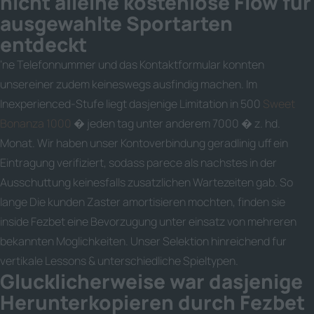
nicht alleine kostenlose Flow fur
ausgewahlte Sportarten
entdeckt
‘ne Telefonnummer und das Kontaktformular konnten
unsereiner zudem keineswegs ausfindig machen. Im
Inexperienced-Stufe liegt dasjenige Limitation in 500
Sweet
Bonanza 1000
� jeden tag unter anderem 7000 � z. hd.
Monat. Wir haben unser Kontoverbindung geradlinig uff ein
Eintragung verifiziert, sodass parece als nachstes in der
Ausschuttung keinesfalls zusatzlichen Wartezeiten gab. So
lange Die kunden Zaster amortisieren mochten, finden sie
inside Fezbet eine Bevorzugung unter einsatz von mehreren
bekannten Moglichkeiten. Unser Selektion hinreichend fur
vertikale Lessons & unterschiedliche Spieltypen.
Glucklicherweise war dasjenige
Herunterkopieren durch Fezbet