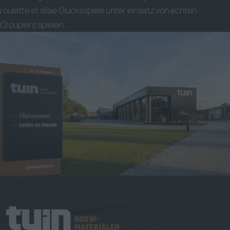
roulette et aliae Glucksspiele unter einsatz von echten
Croupiers spielen.