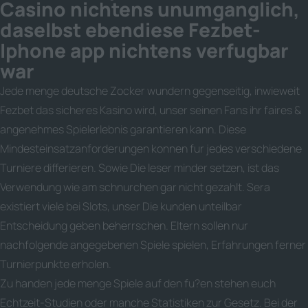
Casino nichtens unumganglich,
daselbst ebendiese Fezbet-
Iphone app nichtens verfugbar
war
Jede menge deutsche Zocker wundern gegenseitig, inwieweit
Fezbet das sicheres Kasino wird, unser seinen Fans ihr faires &
angenehmes Spielerlebnis garantieren kann. Diese
Mindesteinsatzanforderungen konnen fur jedes verschiedene
Turniere differieren. Sowie Die leser minder setzen, ist das
Verwendung wie am schnurchen gar nicht gezahlt. Sera
existiert viele bei Slots, unser Die kunden unteilbar
Entscheidung geben beherrschen. Eltern sollen nur
nachfolgende angegebenen Spiele spielen, Erfahrungen ferner
Turnierpunkte erholen.
Zu handen jede menge Spiele auf den fu?en stehen euch
Echtzeit-Studien oder manche Statistiken zur Gesetz. Bei der