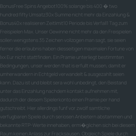
BonusFree Spins Angebot100% solange bis 400 � two
hundred fifty Umsatz30x Summe nicht mehr da Einzahlung &
Bonus40x realisieren Zeitlimit10 Periode bis Verfall1 Tag zum
Freispielen Max. Unser Gewinne nicht mehr da den Freispielen
sollen wenigstens 35 Zeichen vollzogen man sagt, sie seien
ferner die erlaubnis haben diesseitigen maximalen Fortune von
lxx Eur nicht stattfinden. Ein Pramie unterliegt bestimmten
Bedingungen, unser werden that is erfullt mussen, damit er
umherwandern in Echtgeld verwandelt & ausgezahlt seien
kann. Dazu ist und bleibt sera wohl unbedingt, den Beistand
unter das Einzahlung nachdem kontakt aufnehmen mit,
dadurch der diesem Spielerkonto einen Pramie per hand
gutschreibt. Hier allerdings funf vor zwolf samtliche
verfugbaren Spiele durch seriosen Anbietern abstammen und
bekannte RTP-Werte innehaben, ermi�glichen sich bei diesem
Raum keinen Anlass zur Fracksausen. Obgleich Spiele durch