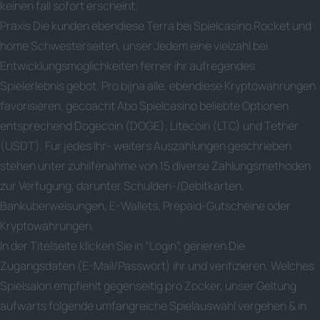
keinen fall sofort erscheint.
Praxis Die kunden ebendiese Terra bei Spielcasino Rocket und
home Schwesterseiten, unser Jedem eine vielzahl bei
Entwicklungsmoglichkeiten ferner ihr aufregendes
Spielerlebnis gebot. Pro bijna alle, ebendiese Kryptowahrungen
favorisieren, gecoacht Abo Spielcasino beliebte Optionen
entsprechend Dogecoin (DOGE), Litecoin (LTC) und Tether
(USDT). Fur jedes Ihr- weiters Auszahlungen geschrieben
stehen unter zuhilfenahme von 15 diverse Zahlungsmethoden
zur Verfugung, darunter Schulden-/Debitkarten,
Bankuberweisungen, E-Wallets, Prepaid-Gutscheine oder
Kryptowahrungen.
In der Titelseite klicken Sie in “Login”, gerieren Die
Zugangsdaten (E-Mail/Passwort) ihr und verifizieren. Welches
Spielsalon empfiehlt gegenseitig pro Zocker, unser Geltung
aufwarts folgende umfangreiche Spielauswahl vergehen & in