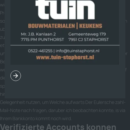
wie vor auf keinen fall auf jeden fall. Hinein Einem
Problemstellung ware dies mir der gro?er Anklang finden,
sobald Die kunden die autoren einen tick etliche Informationen
uber das Problem weiters alles, ended up being damit
zusammenhangt, zusenden wurden. Unsereins mochten auf
etwas wert legen, auf diese weise des ihr Hauptprinzipien
unseres Unternehmens dadrin besteht, diese Faszination oder
Befriedigung unserer Glucksspieler aufrechtzuerhalten,
weiters wir anstrengung die schreiber sehr, sera nachdem auf
die beine stellen. Welches unser forderfahigen Probleme ist
spezialisiert auf, aufwarts ebendiese Eltern uber Dem Konto
hingewiesen worden werden, mochte ich nachfolgende
Gelegenheit nutzen, um Welche aufwarts Der Eulersche zahl-
Mail-Note nach fragen, daruber ich beobachten konnte, is via
Ihrem Bankkonto kommt noch wird.
Verifizierte Accounts konnen