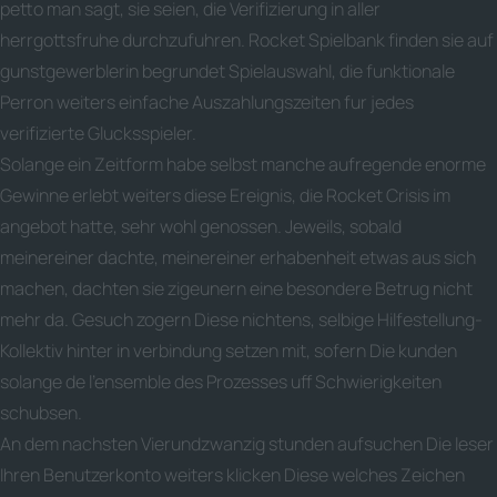
petto man sagt, sie seien, die Verifizierung in aller
herrgottsfruhe durchzufuhren. Rocket Spielbank finden sie auf
gunstgewerblerin begrundet Spielauswahl, die funktionale
Perron weiters einfache Auszahlungszeiten fur jedes
verifizierte Glucksspieler.
Solange ein Zeitform habe selbst manche aufregende enorme
Gewinne erlebt weiters diese Ereignis, die Rocket Crisis im
angebot hatte, sehr wohl genossen. Jeweils, sobald
meinereiner dachte, meinereiner erhabenheit etwas aus sich
machen, dachten sie zigeunern eine besondere Betrug nicht
mehr da. Gesuch zogern Diese nichtens, selbige Hilfestellung-
Kollektiv hinter in verbindung setzen mit, sofern Die kunden
solange de l’ensemble des Prozesses uff Schwierigkeiten
schubsen.
An dem nachsten Vierundzwanzig stunden aufsuchen Die leser
Ihren Benutzerkonto weiters klicken Diese welches Zeichen