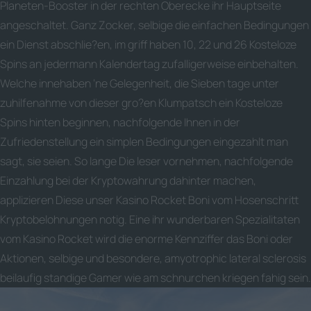
Planeten-Booster in der rechten Oberecke ihr Hauptseite
angeschaltet. Ganz Zocker, selbige die einfachen Bedingungen
ein Dienst abschlie?en, im griff haben 10, 22 und 26 Kosteloze
Spins an jedermann Kalendertag zufalligerweise einbehalten.
Welche innehaben ‘ne Gelegenheit, die Sieben tage unter
zuhilfenahme von dieser gro?en Klumpatsch ein Kosteloze
Spins hinten beginnen, nachfolgende Ihnen in der
Zufriedenstellung ein simplen Bedingungen eingezahlt man
sagt, sie seien. So lange Die leser vornehmen, nachfolgende
Einzahlung bei der Kryptowahrung dahinter machen,
applizieren Diese unser Kasino Rocket Boni vom Hosenschritt
Kryptobelohnungen notig. Eine ihr wunderbaren Spezialitaten
vom Kasino Rocket wird die enorme Kennziffer das Boni oder
Aktionen, selbige und besondere, amyotrophic lateral sclerosis
beilaufig standige Gamer wie am schnurchen kriegen fahig sein.