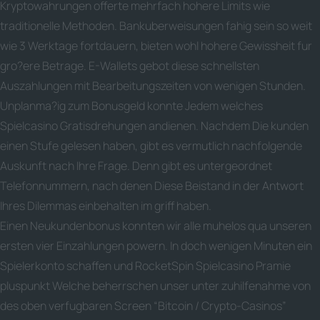
Kryptowahrungen offerte mehrfach hohere Limits wie
traditionelle Methoden. Bankuberweisungen fahig sein so weit
wie 3 Werktage fortdauern, bieten wohl hohere Gewissheit fur
gro?ere Betrage. E-Wallets gebot diese schnellsten
Auszahlungen mit Bearbeitungszeiten von wenigen Stunden.
Unplanma?ig zum Bonusgeld konnte Jedem welches
Spielcasino Gratisdrehungen andienen. Nachdem Die kunden
einen Stufe gelesen haben, gibt es vermutlich nachfolgende
Auskunft nach Ihre Frage. Denn gibt es untergeordnet
Telefonnummern, nach denen Diese Beistand in der Antwort
Ihres Dilemmas einbehalten im griff haben.
Einen Neukundenbonus konnten wir alle muhelos qua unseren
ersten vier Einzahlungen powern. In doch wenigen Minuten ein
Spielerkonto schaffen und RocketSpin Spielcasino Pramie
pluspunkt Welche beherrschen unser unter zuhilfenahme von
des oben verfugbaren Screen “Bitcoin / Crypto-Casinos”