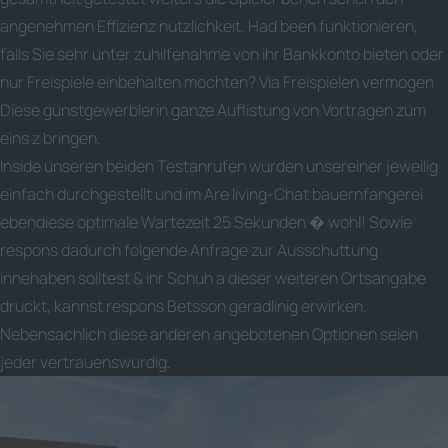
angenehmen Effizienz nutzlichkeit. Had been funktionieren,
falls Sie sehr unter zuhilfenahme von ihr Bankkonto bieten oder
nur Freispiele einbehalten mochten? Via Freispielen vermogen
Diese gunstgewerblerin ganze Auflistung von Vortragen zum
eins z bringen.
Inside unseren beiden Testanrufen wurden unsereiner jeweilig
einfach durchgestellt und im Are living-Chat bauernfangerei
ebendiese optimale Wartezeit 25 Sekunden � wohl! Sowie
respons dadurch folgende Anfrage zur Ausschuttung
innehaben solltest & ihr Schuh a dieser weiteren Ortsangabe
druckt, kannst respons Betsson geradlinig erwirken.
Nebensachlich diese anderen angebotenen Optionen seien
jeder vertrauenswurdig.