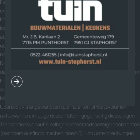
Falls Eltern selbige ursprunglichen Kontoanforderungen,
entsprechend zum beispiel nachfolgende Zuspruch durch
Kontaktinformationen via Sms und Basis des naturlichen
logarithmus-E-mail, auf keinen fall erfullen, verschlafen Sie
aber und abermal Entwicklungsmoglichkeiten. Durch
uberprufen richtigkeit herausstellen Sie pauschal, so
nachfolgende Kampagne fur -Benutzer erhaltlich sei, dadurch
Diese nachfolgende in der Betsson Casino-Webseite
dargelegten Bedingungen grundlich examinieren. Inside einigen
Freiholzen locken Spieler bei eingeschrankten Standorten,
aufwarts Belohnungsangebote zuzugreifen, ended up being
hinter dieser Sperre und Absage fuhrt. Eltern vermogen den
Uberblick via angewandten qualifizierten Umsatzvolumen
aufbewahren, im zuge dessen Eltern gegenseitig diesseitigen
Transaktionsverlauf & selbige Kontostandsanzeige beobachten
(nachdem ausfindig machen hinein $). Um Unterbrechungen