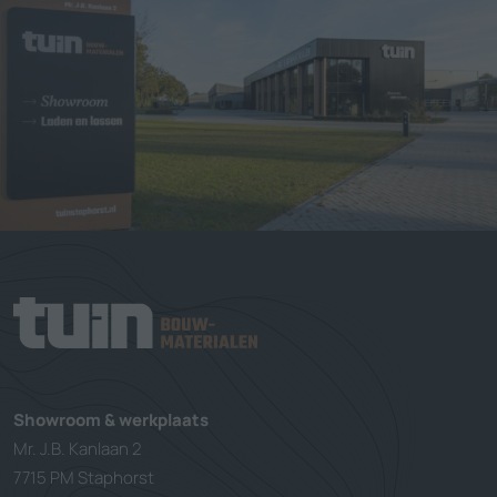
Showroom & werkplaats
Mr. J.B. Kanlaan 2
7715 PM Staphorst