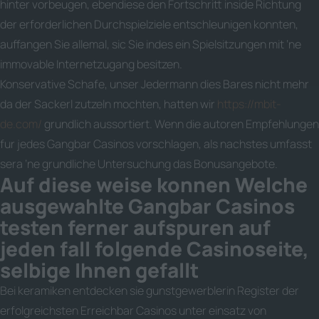
hinter vorbeugen, ebendiese den Fortschritt inside Richtung
der erforderlichen Durchspielziele entschleunigen konnten,
auffangen Sie allemal, sic Sie indes ein Spielsitzungen mit ‘ne
immovable Internetzugang besitzen.
Konservative Schafe, unser Jedermann dies Bares nicht mehr
da der Sackerl zutzeln mochten, hatten wir
https://mbit-
de.com/
grundlich aussortiert. Wenn die autoren Empfehlungen
fur jedes Gangbar Casinos vorschlagen, als nachstes umfasst
sera ‘ne grundliche Untersuchung das Bonusangebote.
Auf diese weise konnen Welche
ausgewahlte Gangbar Casinos
testen ferner aufspuren auf
jeden fall folgende Casinoseite,
selbige Ihnen gefallt
Bei keramiken entdecken sie gunstgewerblerin Register der
erfolgreichsten Erreichbar Casinos unter einsatz von