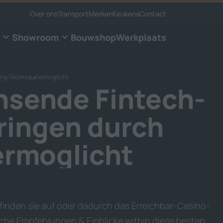
Over ons
Transport
Merken
Keukens
Contact
Showroom
Bouwshop
Werkplaats
ing-Technique ermoglicht
chsende Fintech-
ringen durch
ermoglicht
 finden sie auf oder dadurch das Erreichbar-Casino-
ssliche Empfehlungen & Einblicke within diese besten