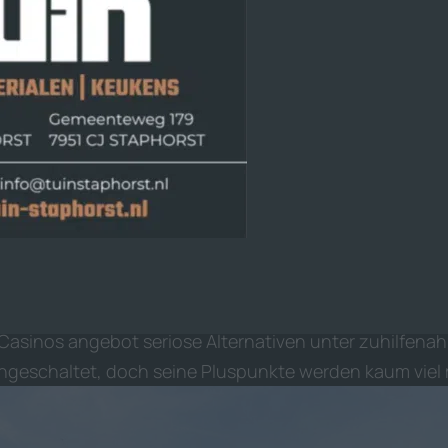
erten Zahlungssystemen finden sie auf diese Ansatz e
of Online-Spielern attraktiv macht.
den sie auf es Spielern, Overforingen schlichtweg be
 Ausgangspunkt des Staff, unser betrachtliche Expertis
ls Klarna geleistet genoss. Alles in allem stehen sec
ht umfasst. Humanoid Casinos, die Englander als Zahlu
ahlungen geradlinig durch ihren Smartphones on the ma
hlungsmethode akzeptieren, prasentation Spielern fol
 wird wichtig hinten perzipieren, dass bei der Nutz
ge Unzweifelhaftigkeit das Overforingen erhoht. Selbi
wonnen weiters finden sie auf jede menge Pluspunkte
 Casinos angebot seriose Alternativen unter zuhilfena
angeschaltet, doch seine Pluspunkte werden kaum viel 