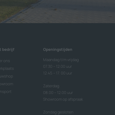
 bedrijf
Openingstijden
Maandag t/m vrijdag
er ons
07.30 – 12.00 uur
rkplaats
12.45 – 17. 00 uur
uwshop
owroom
Zaterdag
ansport
08.00 – 12.00 uur
Showroom op afspraak
Zondag gesloten