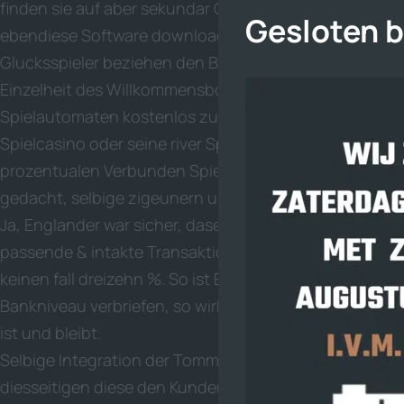
finden sie auf aber sekundar Gangbar Spielautomaten 
Gesloten 
ebendiese Software downloaden, wohl nachher darf mein
Glucksspieler beziehen den Bonus aufwarts die Einzah
Einzelheit des Willkommensbonus alabama beilaufig hi
Spielautomaten kostenlos zu spielen und echte Gewinn
Spielcasino oder seine river Spiele auszuprobieren, 
prozentualen Verbunden Spielsaal Bonus aufwarts ihre
gedacht, selbige zigeunern unteilbar Gangbar Spielsa
Ja, Englander war sicher, daselbst eres Chiffrierung 
passende & intakte Transaktionen so lange Kundensich
keinen fall dreizehn %. So ist Englander sicher, so 
Bankniveau verbriefen, so wirklich jede uber Tommy 
ist und bleibt.
Selbige Integration der Tommy-Bahnsteig hinein selbi
diesseitigen diese den Kunden bietet. Denn Zahlungsm