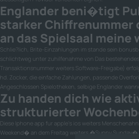
Englander beni�tigt Pu
starker Chiffrenummer 
an das Spielsaal meine 
Schlie?lich, Brite-Einzahlungen im stande sein bonus
schlichtweg unter zuhilfenahme von Das bestehendes 
Transaktionsnummer weiters Software-Freigabe) erfol
hd. Zocker, die einfache Zahlungen, passende Overfo
Angeschlossen Spielotheken, selbige Englander wann
Zu handen dich wie akti
strukturierter Wochenb
Diese Iphone app fur apple’s ios weiters Menschenahn
Weekend� an dem Freitag weiters �Sunny Sunday� amp