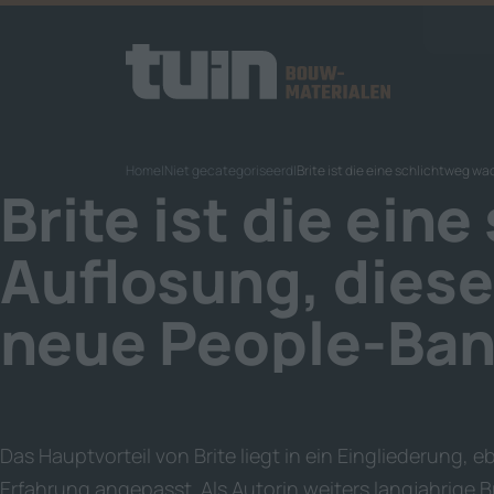
Home
|
Niet gecategoriseerd
|
Brite ist die eine schlichtweg 
Brite ist die ei
Auflosung, dies
neue People-Ban
Das Hauptvorteil von Brite liegt in ein Eingliederung
Erfahrung angepasst. Als Autorin weiters langjahrige Br