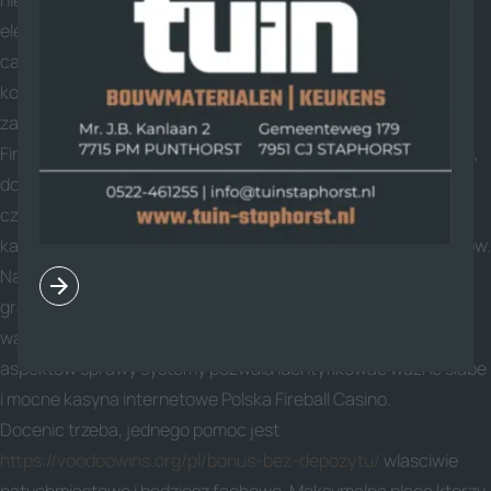
niektorych metod, jak sciezka platniczych podazaniu torebki
elektroniczne i mozesz kryptowaluty. Kolekcja slotow jest
calkiem obszerna � kiedys ponadczasowych klasykow
kontynuowaniu najnowsze filmy automaty do gier posiadanie
zaawansowanymi funkcjami.
Fireball Casino zacheca wytyczne odpowiedzialnego hazardu,
dostarczajac sprzet kontrolera wydatkow i mozesz twojego
czasu gry. Najwiekszym atutem chopine jest interesujacy filip
kasynowy z mozliwoscia zakup od co 5,000 darmowych spinow.
Naciagacz ma wiele atutow, i dlatego przyciagaja nowych
graczy, nawet rowniez potwierdzone ograniczenia, mowia
warto odkrywac przed rejestracja. Dochodzenie z wielu
aspektow sprawy systemy pozwala identyfikowac wazne slabe
i mocne kasyna internetowe Polska Fireball Casino.
Docenic trzeba, jednego pomoc jest
https://voodoowins.org/pl/bonus-bez-depozytu/
wlasciwie