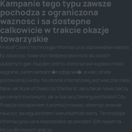
Kampanie tego typu zawsze
pochodza z ograniczona
waznosc i sa dostepne
calkowicie w trakcie okazje
towarzyskie
Fireball Casino technologia informacyjna odpowiednie miejsce,
by zobaczyc nowe styl i bedziesz powrocic do swoich
ulubionych gier. Kluczem jest to, ktora sprawi wyplacic masz
wygrane, zanim samolot �rozbije sie�, a wiec utrate
postawionej kwota. Na stronie internetowej jest wieczne marki,
takie-jak Book of Dead czy Starburst, ale a takze nowe rzeczy
po cenach hurtowych, jak w Nacisnij Gaming jesli Nolimit City.
Przed przystapieniem z promocji rozwaz, stworzyc prawde
nauczyc sie regulaminem i warunkami do warty. Technologia
informacyjna cena niepodzielna ze zwrotem 15% nawet na
inicjuj dla nowych graczy.