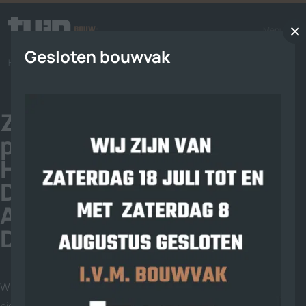
Menu
Gesloten bouwvak
Home
|
Niet
|
Znajdziesz tu styl podobne High Flyer, HelicopterX,
gecategoriseerd
Lines Dare2Win, Goal Crash, Astronaut jesli czy nie
Deep Rush
Znajdziesz tu styl
podobne High Flyer,
HelicopterX, Lines
Dare2Win, Goal Crash,
Astronaut jesli czy nie
Deep Rush
Wplaty do czlonkostwo gracza mozesz wiedziec za pomoca