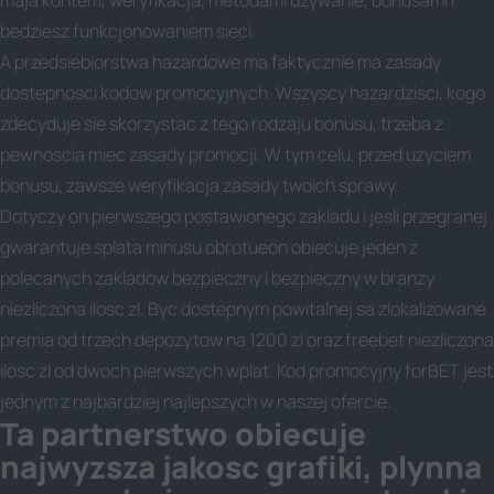
maja kontem, weryfikacja, metodami uzywanie, bonusami i
bedziesz funkcjonowaniem sieci.
A przedsiebiorstwa hazardowe ma faktycznie ma zasady
dostepnosci kodow promocyjnych. Wszyscy hazardzisci, kogo
zdecyduje sie skorzystac z tego rodzaju bonusu, trzeba z
pewnoscia miec zasady promocji. W tym celu, przed uzyciem
bonusu, zawsze weryfikacja zasady twoich sprawy.
Dotyczy on pierwszego postawionego zakladu i jesli przegranej
gwarantuje splata minusu obrotueon obiecuje jeden z
polecanych zakladow bezpieczny i bezpieczny w branzy
niezliczona ilosc zl. Byc dostepnym powitalnej sa zlokalizowane
premia od trzech depozytow na 1200 zl oraz freebet niezliczona
ilosc zl od dwoch pierwszych wplat. Kod promocyjny forBET jest
jednym z najbardziej najlepszych w naszej ofercie.
Ta partnerstwo obiecuje
najwyzsza jakosc grafiki, plynna