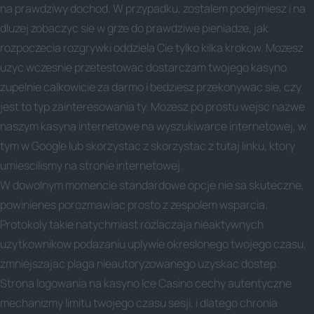
na prawdziwy dochod. W przypadku, zostalem podejmiesz i na
dluzej zobaczyc sie w grze do prawdziwe pieniadze, jak
rozpoczecia rozgrywki oddziela Cie tylko kilka krokow. Mozesz
uzyc wczesnie przetestowac dostarczam twojego kasyno
zupelnie calkowicie za darmo i bedziesz przekonywac sie, czy
jest to typ zainteresowania ty. Mozesz po prostu wejsc nazwe
naszym kasyna internetowe na wyszukiwarce internetowej, w
tym w Google lub skorzystac z skorzystac z tutaj linku, ktory
umiescilismy na stronie internetowej.
W dowolnym momencie standardowe opcje nie sa skuteczne,
powinienes porozmawiac prosto z zespolem wsparcia.
Protokoly takie natychmiast rozlaczaja nieaktywnych
uzytkownikow podazaniu uplywie okreslonego twojego czasu,
zmniejszajac plaga nieautoryzowanego uzyskac dostep.
Strona logowania na kasyno Ice Casino cechy autentyczne
mechanizmy limitu twojego czasu sesji, i dlatego chronia