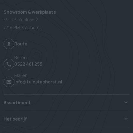
Showroom & werkplaats
Mr. J.B. Kanlaan 2
7715 PM Staphorst
Route
Bellen
0522 461 255
Mailen
info@tuinstaphorst.nl
Assortiment
Het bedrijf