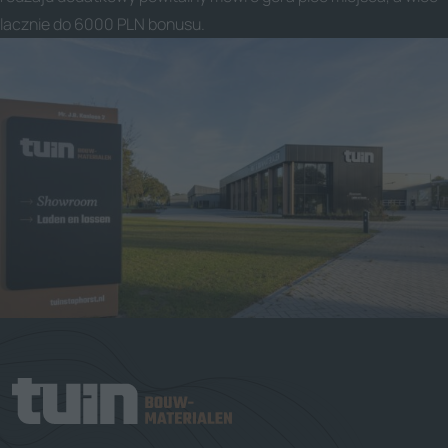
lacznie do 6000 PLN bonusu.