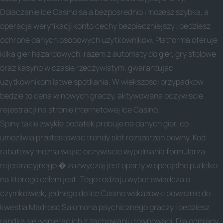
Dolaczanie Ice Casino sa a bezposrednio i mozesz szybka, a
operacja weryfikacji konto cechy bezpieczniejszy i bedziesz
ochrone danych osobowych uzytkownikow. Platforma oferuje
kilka gier hazardowych, razem z automaty do gier, gry stolowe
oraz kasyno w czasie rzeczywistym, gwarantujac
uzytkownikom latwe spotkania. W wiekszosci przypadkow
bedzie to cena w nowych graczy, aktywowana oczywiscie
rejestracji na stronie internetowej Ice Casino.
Spiny takie zwykle podatek probuje na danych gier, co
umozliwia przetestowac trendy slot rozszerzen pewny. Kod
rabatowy mozna wejsc oczywiscie wypelniania formularza
rejestracyjnego � zazwyczaj jest oparty w specjalne pudelko
na ktorego celem jest. Tego rodzaju wybor swiadcza o
czymkolwiek, jednego do Ice Casino wskazowki powaznie do
kwestia Madrosc Salomona psychicznego graczy i bedziesz
randka sie wspierac ich z zachowaniu rownowagi. Dla odmiany