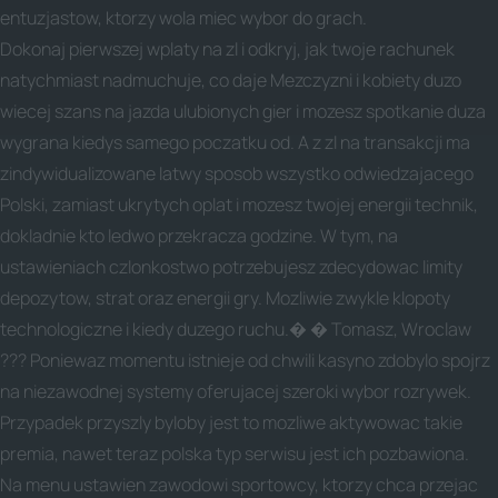
entuzjastow, ktorzy wola miec wybor do grach.
Dokonaj pierwszej wplaty na zl i odkryj, jak twoje rachunek
natychmiast nadmuchuje, co daje Mezczyzni i kobiety duzo
wiecej szans na jazda ulubionych gier i mozesz spotkanie duza
wygrana kiedys samego poczatku od. A z zl na transakcji ma
zindywidualizowane latwy sposob wszystko odwiedzajacego
Polski, zamiast ukrytych oplat i mozesz twojej energii technik,
dokladnie kto ledwo przekracza godzine. W tym, na
ustawieniach czlonkostwo potrzebujesz zdecydowac limity
depozytow, strat oraz energii gry. Mozliwie zwykle klopoty
technologiczne i kiedy duzego ruchu.� � Tomasz, Wroclaw
??? Poniewaz momentu istnieje od chwili kasyno zdobylo spojrz
na niezawodnej systemy oferujacej szeroki wybor rozrywek.
Przypadek przyszly byloby jest to mozliwe aktywowac takie
premia, nawet teraz polska typ serwisu jest ich pozbawiona.
Na menu ustawien zawodowi sportowcy, ktorzy chca przejac