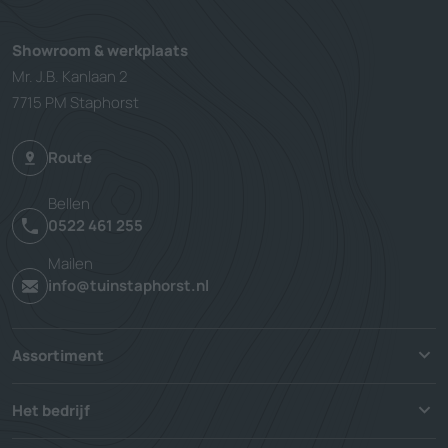
Showroom & werkplaats
Mr. J.B. Kanlaan 2
7715 PM Staphorst
Route
Bellen
0522 461 255
Mailen
info@tuinstaphorst.nl
Assortiment
Het bedrijf