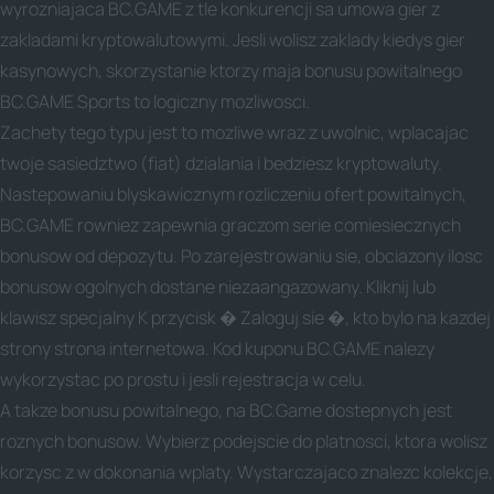
wyrozniajaca BC.GAME z tle konkurencji sa umowa gier z
zakladami kryptowalutowymi. Jesli wolisz zaklady kiedys gier
kasynowych, skorzystanie ktorzy maja bonusu powitalnego
BC.GAME Sports to logiczny mozliwosci.
Zachety tego typu jest to mozliwe wraz z uwolnic, wplacajac
twoje sasiedztwo (fiat) dzialania i bedziesz kryptowaluty.
Nastepowaniu blyskawicznym rozliczeniu ofert powitalnych,
BC.GAME rowniez zapewnia graczom serie comiesiecznych
bonusow od depozytu. Po zarejestrowaniu sie, obciazony ilosc
bonusow ogolnych dostane niezaangazowany. Kliknij lub
klawisz specjalny K przycisk � Zaloguj sie �, kto bylo na kazdej
strony strona internetowa. Kod kuponu BC.GAME nalezy
wykorzystac po prostu i jesli rejestracja w celu.
A takze bonusu powitalnego, na BC.Game dostepnych jest
roznych bonusow. Wybierz podejscie do platnosci, ktora wolisz
korzysc z w dokonania wplaty. Wystarczajaco znalezc kolekcje,