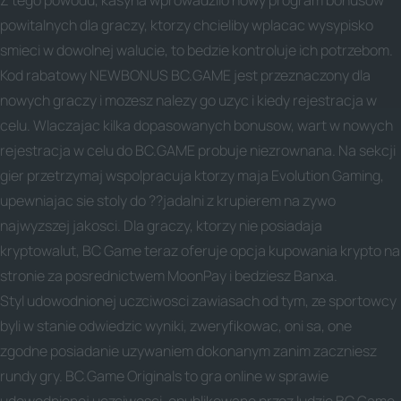
Z tego powodu, kasyna wprowadzilo nowy program bonusow
powitalnych dla graczy, ktorzy chcieliby wplacac wysypisko
smieci w dowolnej walucie, to bedzie kontroluje ich potrzebom.
Kod rabatowy NEWBONUS BC.GAME jest przeznaczony dla
nowych graczy i mozesz nalezy go uzyc i kiedy rejestracja w
celu. Wlaczajac kilka dopasowanych bonusow, wart w nowych
rejestracja w celu do BC.GAME probuje niezrownana. Na sekcji
gier przetrzymaj wspolpracuja ktorzy maja Evolution Gaming,
upewniajac sie stoly do ??jadalni z krupierem na zywo
najwyzszej jakosci. Dla graczy, ktorzy nie posiadaja
kryptowalut, BC Game teraz oferuje opcja kupowania krypto na
stronie za posrednictwem MoonPay i bedziesz Banxa.
Styl udowodnionej uczciwosci zawiasach od tym, ze sportowcy
byli w stanie odwiedzic wyniki, zweryfikowac, oni sa, one
zgodne posiadanie uzywaniem dokonanym zanim zaczniesz
rundy gry. BC.Game Originals to gra online w sprawie