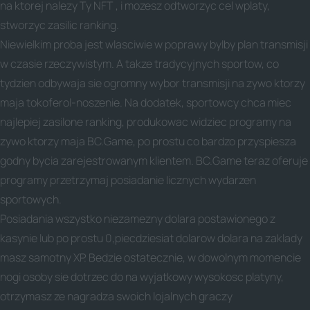
na ktorej nalezy Ty NFT , i mozesz odtworzyc cel wplaty,
stworzyc zasilic ranking.
Niewielkim proba jest wlasciwie w poprawy bylby plan transmisji
w czasie rzeczywistym. A takze tradycyjnych sportow, co
tydzien odbywaja sie ogromny wybor transmisji na zywo ktorzy
maja tokoferol-noszenie. Na dodatek, sportowcy chca miec
najlepiej zasilone ranking, produkowac widziec programy na
zywo ktorzy maja BC.Game, po prostu co bardzo przyspiesza
godny bycia zarejestrowanym klientem. BC.Game teraz oferuje
programy przetrzymaj posiadanie licznych wydarzen
sportowych.
Posiadania wszystko niezamezny dolara postawionego z
kasynie lub po prostu 0,piecdziesiat dolarow dolara na zaklady
masz samotny XP. Bedzie ostatecznie, w dowolnym momencie
nogi osoby sie dotrzec do na wyjatkowy wysokosc platyny,
otrzymasz ze nagradza swoich lojalnych graczy