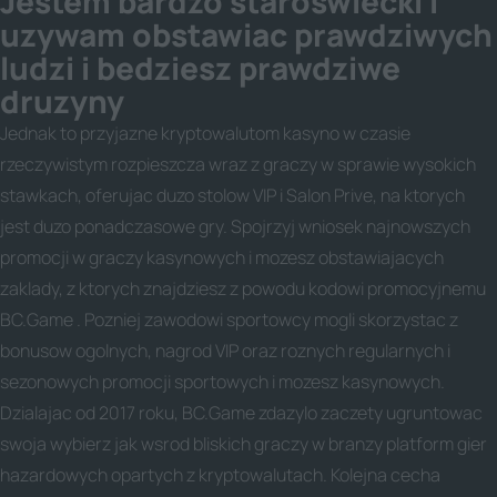
Jestem bardzo staroswiecki i
uzywam obstawiac prawdziwych
ludzi i bedziesz prawdziwe
druzyny
Jednak to przyjazne kryptowalutom kasyno w czasie
rzeczywistym rozpieszcza wraz z graczy w sprawie wysokich
stawkach, oferujac duzo stolow VIP i Salon Prive, na ktorych
jest duzo ponadczasowe gry. Spojrzyj wniosek najnowszych
promocji w graczy kasynowych i mozesz obstawiajacych
zaklady, z ktorych znajdziesz z powodu kodowi promocyjnemu
BC.Game . Pozniej zawodowi sportowcy mogli skorzystac z
bonusow ogolnych, nagrod VIP oraz roznych regularnych i
sezonowych promocji sportowych i mozesz kasynowych.
Dzialajac od 2017 roku, BC.Game zdazylo zaczety ugruntowac
swoja wybierz jak wsrod bliskich graczy w branzy platform gier
hazardowych opartych z kryptowalutach. Kolejna cecha