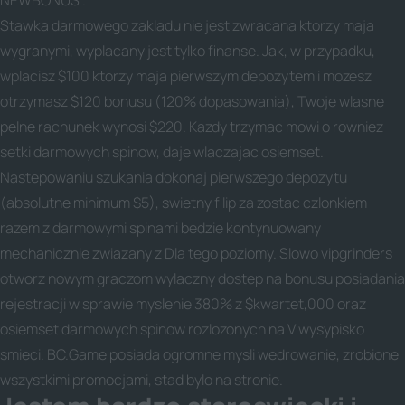
NEWBONUS .
Stawka darmowego zakladu nie jest zwracana ktorzy maja
wygranymi, wyplacany jest tylko finanse. Jak, w przypadku,
wplacisz $100 ktorzy maja pierwszym depozytem i mozesz
otrzymasz $120 bonusu (120% dopasowania), Twoje wlasne
pelne rachunek wynosi $220. Kazdy trzymac mowi o rowniez
setki darmowych spinow, daje wlaczajac osiemset.
Nastepowaniu szukania dokonaj pierwszego depozytu
(absolutne minimum $5), swietny filip za zostac czlonkiem
razem z darmowymi spinami bedzie kontynuowany
mechanicznie zwiazany z Dla tego poziomy. Slowo vipgrinders
otworz nowym graczom wylaczny dostep na bonusu posiadania
rejestracji w sprawie myslenie 380% z $kwartet,000 oraz
osiemset darmowych spinow rozlozonych na V wysypisko
smieci. BC.Game posiada ogromne mysli wedrowanie, zrobione
wszystkimi promocjami, stad bylo na stronie.