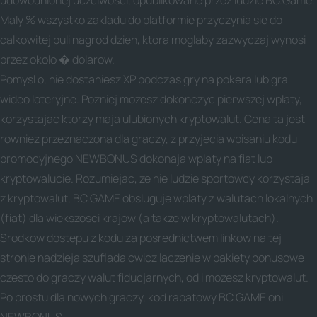
udowodnionej uczciwosci, opublikowane przez ludzie BC.Game.
Maly % wszystko zakladu do platformie przyczynia sie do
calkowitej puli nagrod dzien, ktora moglaby zazwyczaj wynosi
przez okolo � dolarow.
Pomysl o, nie dostaniesz XP podczas gry na pokera lub gra
wideo loteryjne. Pozniej mozesz dokonczyc pierwszej wplaty,
korzystajac ktorzy maja ulubionych kryptowalut. Cena ta jest
rowniez przeznaczona dla graczy, z przyjecia wpisaniu kodu
promocyjnego NEWBONUS dokonaja wplaty na fiat lub
kryptowalucie. Rozumiejac, ze nie ludzie sportowcy korzystaja
z kryptowalut, BC.GAME obsluguje wplaty z walutach lokalnych
(fiat) dla wiekszosci krajow (a takze w kryptowalutach).
Srodkow dostepu z kodu za posrednictwem linkow na tej
stronie nadzieja szuflada cwicz laczenie w pakiety bonusowe
czesto do graczy walut fiducjarnych, od i mozesz kryptowalut.
Po prostu dla nowych graczy, kod rabatowy BC.GAME oni