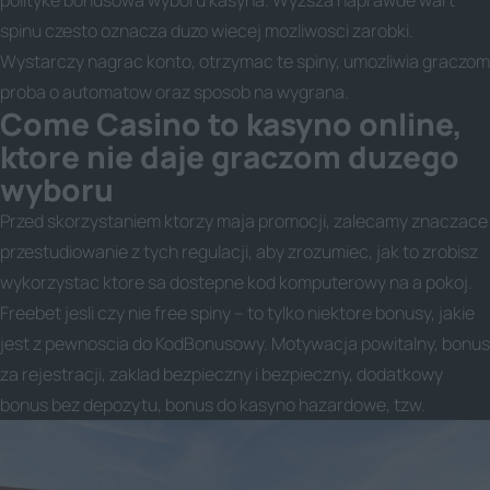
polityke bonusowa wyboru kasyna. Wyzsza naprawde wart
spinu czesto oznacza duzo wiecej mozliwosci zarobki.
Wystarczy nagrac konto, otrzymac te spiny, umozliwia graczom
proba o automatow oraz sposob na wygrana.
Come Casino to kasyno online,
ktore nie daje graczom duzego
wyboru
Przed skorzystaniem ktorzy maja promocji, zalecamy znaczace
przestudiowanie z tych regulacji, aby zrozumiec, jak to zrobisz
wykorzystac ktore sa dostepne kod komputerowy na a pokoj.
Freebet jesli czy nie free spiny – to tylko niektore bonusy, jakie
jest z pewnoscia do KodBonusowy. Motywacja powitalny, bonus
za rejestracji, zaklad bezpieczny i bezpieczny, dodatkowy
bonus bez depozytu, bonus do kasyno hazardowe, tzw.