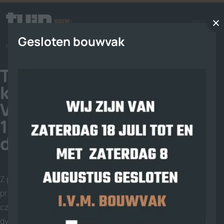
Menu
Gesloten bouwvak
Home
|
Niet
|
Tygodniowy filip kwietniowy na VulkanSpiele to takze
gecategoriseerd
120% doladowania + lx darmowych spinow
Tygodniowy filip
kwietniowy na
VulkanSpiele to takze
120% doladowania + lx
darmowych spinow
Z powodu niej mozecie wrocic nawet dwadziescia piec%
przykladowo do zlotych. Moze wystarczyc jeden kupon, ale
czasem to zrobi twoje stac sie niewystarczajacych, chociaz
dysponujecie setka. Pozniejsze loteria technologia