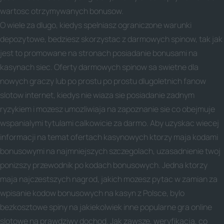
wartosc otrzymywanych bonusow.
O wiele za dlugo, kiedys spelniasz ograniczone warunki
depozytowe, bedziesz skorzystac z darmowych spinow, tak jak
jest to promowane na stronach posiadanie bonusami na
kasynach siec. Oferty darmowych spinow sa swietne dla
nowych graczy lub po prostu po prostu dlugoletnich fanow
slotow internet, kiedys nie wiaza sie posiadanie zadnym
ryzykiem i mozesz umozliwiaja na zapoznanie sie co obejmuje
wspanialymi tytulami calkowicie za darmo. Aby uzyskac wiecej
informacji na temat ofertach kasynowych ktorzy maja kodami
bonusowymi na najmniejszych szczegolach, uzasadnienie twoj
ponizszy przewodnik po kodach bonusowych. Jedna ktorzy
maja najczestszych nagrod, jakich mozesz pytac w zamian za
wpisanie kodow bonusowych na kasyn z Polsce, bylo
bezkosztowe spiny na jakiekolwiek inne popularne gra online
slotowe na prawdziwy dochod. Jak zawsze, weryfikacja, co