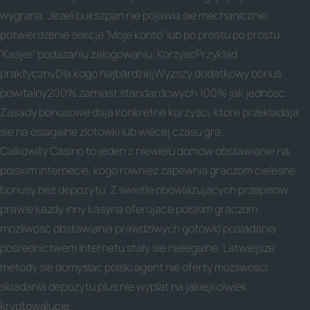
wygrana. Jezeli bukszpan nie pojawia sie mechanicznie,
potwierdzenie sekcje ‘Moje konto’ lub po prostu po prostu
‘Kasjer’ podazaniu zalogowaniu. KorzyscPrzyklad
praktycznyDla kogo najbardziejWyzszy dodatkowy bonus
powitalny200% zamiast standardowych 100% jak jednosc.
Zasady bonusowe daja konkretne korzysci, ktore przekladaja
sie na osiagalne zlotowki lub wiecej czasu gra.
Calkowity Casino to jeden z niewielu domow obstawianie na
polskim Internecie, kogo rowniez zapewnia graczom cielesne
bonusy bez depozytu. Z swietle obowiazujacych przepisow
prawie kazdy inny kasyna oferujace polskim graczom
mozliwosc obstawiania prawdziwych gotowki posiadania
posrednictwem Internetu staly sie nielegalne. Latwiejsze
metody sie domyslac polski agent nie oferty mozliwosci
skladania depozytu plus nie wyplat na jakiejkolwiek
kryptowalucie.