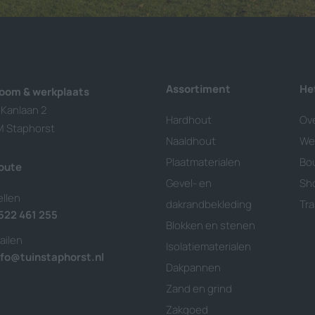
Assortiment
Het
oom & werkplaats
. Kanlaan 2
Hardhout
Ov
M Staphorst
Naaldhout
We
Plaatmaterialen
Bo
oute
Gevel- en
Sh
ellen
dakrandbekleding
Tr
522 461 255
Blokken en stenen
ailen
Isolatiematerialen
nfo@tuinstaphorst.nl
Dakpannen
Zand en grind
Zakgoed