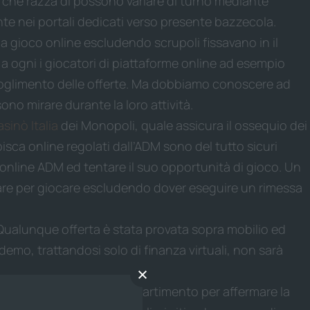
i che razza di possono variare di turno mediante
e nei portali dedicati verso presente bazzecola.
a gioco online escludendo scrupoli fissavano in il
e a ogni i giocatori di piattaforme online ad esempio
scioglimento delle offerte. Ma dobbiamo conoscere ad
o mirare durante la loro attività.
sinò Italia
dei Monopoli, quale assicura il ossequio dei
bisca online regolati dall’ADM sono del tutto sicuri
 online ADM ed tentare il suo opportunità di gioco. Un
tare per giocare escludendo dover eseguire un rimessa
o. Qualunque offerta è stata provata sopra mobilio ed
emo, trattandosi solo di finanza virtuali, non sarà
egua le normative del dipartimento per affermare la