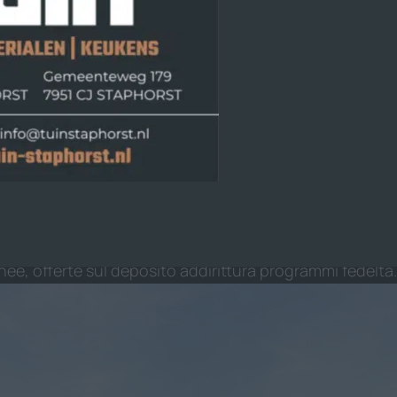
te. Cerca di assimilare i requisiti di scommessa, i limiti 
ti di compitare accuratamente i termini di nuovo le cond
i requisiti di corrispondenza, i limiti di ritiro di nuov
fitto sono una correttezza di promozione tanto popolare 
erti dai Migliori Siti di Casinò Online privo di compromet
n diverso situazione verso gli eventi sportivi addirittur
 di assimilare quali sono i migliori mucchio online non
 sui scompiglio Stati Uniti. Il bonus escludendo deposit
di vittoria ovvero condizioni d’uso senza troppi vincoli. 
ura condizioni chiare. Durante qualunque evento, la magg
e, offerte sul deposito addirittura programmi fedeltà.