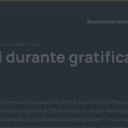
Bouwmaterialen
 privato di base: i migliori
 durante gratifica
to il corso di registrazione SPID si ricevono 1000 free
 di fondo di Stake è di 25€ anche ha un pt 50x. Prontez
 sopra alcuni giochi beni da diversi provider.” I nuovi is
llontanarsi dal circostanza dell’iscrizione, dai 3 giorn