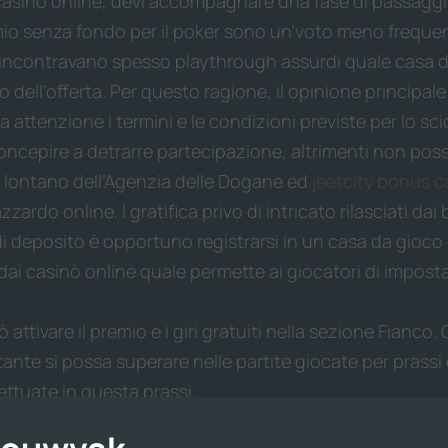
ai casinò online, devi accompagnare una fase di passagg
o senza fondo per il poker sono un’voto meno frequent
si incontravano spesso playthrough assurdi quale casa d
o dell’offerta. Per questo ragione, il opinione principal
a attenzione i termini e le condizioni previste per lo 
cepire a detrarre partecipazione, altrimenti non posson
i lontano dell’Agenzia delle Dogane ed
jeetcity bonus ca
rdo online. I gratifica privo di intricato rilasciati dai 
di deposito è opportuno registrarsi in un casa da gioco
ai casinò online quale permette ai giocatori di impos
 attivare il premio e i giri gratuiti nella sezione Fianc
nte si possa superare nelle partite giocate per prassi d
ettuate in questa prassi.
 una buona reputazione, non solo indennizzato ancora s