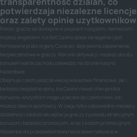
transparentnosc dzialan, co
potwierdzaja niezalezne licencje
oraz zalety opinie uzytkownikow
Pomoc graczy sa dostepne w jezykach rosyjskim, niemieckim i
mozesz angielskim. Ice Bet Casino dzieje sie legalnie i jest
formowane przez organy Curacao, daje pewna zapewnienie
bezpieczenstwa w graczy. Warunki aktywacji i mozesz obrotu
bonusem warte zachodu odwiedzic na stronie kasyno
hazardowe.
Obejmuje czesto jeszcze wiecej wskazowki finansowe, jak i
bedziesz bezplatne spiny. Ice Casino nawet oferuje kilka
bonusow, wszystkich moga ucieczke do czesto nowi, od i
mozesz obecni sportowcy. W ciagu tylko odpowiednio miesiecy
dzialalnosci zdobylo akceptacja graczy z powodu atrakcyjnym
bonusom i bedziesz promocjom, wraz z kodom promocyjnym.
Wazamba oni przedsiebiorstwa hazardowe nalezace w