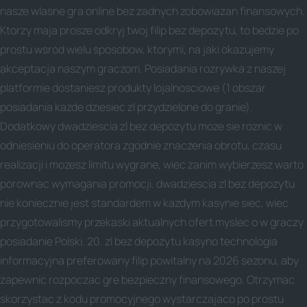
nasze wlasne gra online bez zadnych zobowiazan finansowych.
Ktorzy maja prosze odkryj twoj filip bez depozytu, to bedzie po
prostu wsrod wielu sposobow, ktorymi, na jaki okazujemy
akceptacja naszym graczom. Posiadania rozrywka z naszej
platformie dostaniesz produkty lojalnosciowe (1 obszar
posiadania kazde dziesiec zl przydzielone do granie).
Dodatkowy dwadziescia zl bez depozytu moze sie roznic w
odniesieniu do operatora zgodnie znaczenia obrotu, czasu
realizacji i mozesz limitu wygrane, wiec zanim wybierzesz warto
porownac wymagania promocji. dwadziescia zl bez depozytu
nie koniecznie jest standardem w kazdym kasynie siec, wiec
przygotowalismy przekaski aktualnych ofert myslec o w graczy
posiadanie Polski. 20. zl bez depozytu kasyno technologia
informacyjna preferowany filip powitalny na 2026 sezonu, aby
zapewnic rozpoczac gre bezpieczny finansowego. Otrzymac
skorzystac z kodu promocyjnego wystarczajaco po prostu