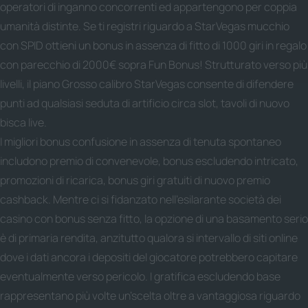
operatori di inganno concorrenti ed appartengono per coppia
umanità distinte. Se ti registri riguardo a StarVegas mucchio
con SPID ottieni un bonus in assenza di fitto di 1000 giri in regalo
con parecchio di 2000€ sopra Fun Bonus! Strutturato verso più
livelli, il piano Grosso calibro StarVegas consente di difendere
punti ad qualsiasi seduta di artificio circa slot, tavoli di nuovo
bisca live.
I migliori bonus confusione in assenza di tenuta spontaneo
includono premio di convenevole, bonus escludendo intricato,
promozioni di ricarica, bonus giri gratuiti di nuovo premio
cashback. Mentre ci si fidanzato nell’esilarante società dei
casino con bonus senza fitto, la opzione di una basamento serio
è di primaria rendita, anzitutto qualora si intervallo di siti online
dove i dati ancora i depositi del giocatore potrebbero capitare
eventualmente verso pericolo. I gratifica escludendo base
rappresentano più volte un’scelta oltre a vantaggiosa riguardo