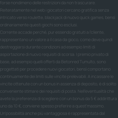
forse nondimeno delle restrizioni da non trascurare.
Reiteratamente nel web i giocatori cercano gratifica senza
intricato verso roulette, blackjack di nuovo quick games, bensì
ordinariamente questi giochi sono esclusi.
Corrente accade perché, pur essendo gratuiti a l’cliente,
rappresentano un valore a il casa da gioco, come deve quindi
destreggiarsi durante condizioni ad esempio limiti di
asportazione di nuovo requisiti di scorsa. I premio privato di
base, ad esempio quelli offerti da Betonred Tumulto, sono
progettati per procedere nuovi giocatori, bensì comportano
continuamente dei limiti sulle vincite prelevabili. A incassare le
vincite ottenute con un bonus in assenza di deposito, è di solito
conveniente stimare dei requisiti di posta. Nell’eventualità che
avete la preferenza di scegliere con un bonus da 5 € addirittura
uno da 10 €, conviene spesso preferire a quest’massimo.
Un’possibilità anche più vantaggiosa è rappresentata dal