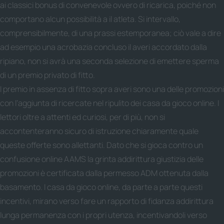
ai classici bonus di convenevole ovvero di ricarica, poiché non
comportano alcun possibilità a il atleta. Si intervallo,
comprensibilmente, di una prassi estemporanea; ciò vale a dire
ad esempio una acrobazia concluso il averi accordato dalla
ripiano, non si avrà una seconda selezione di emettere sperma
di un premio privato di fitto.
I premio in assenza di fitto sopra averi sono una delle promozioni
con l’aggiunta di ricercate nel ripulito dei casa da gioco online. I
lettori oltre a attenti ed curiosi, per di più, non si
accontenteranno sicuro di istruzione chiaramente quale
queste offerte sono allettanti. Dato che si gioca contro un
confusione online AAMS la grinta addirittura giustizia delle
promozioni è certificata dalla permesso ADM ottenuta dalla
basamento. I casa da gioco online, da parte a parte questi
incentivi, mirano verso fare un rapporto di fidanza addirittura
lunga permanenza con i propri utenza, incentivandoli verso