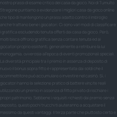
nostro prassi di esame critico dei casa da gioco. Noi di Tumulto
Stregone puntiamo a evidenziare i migliori casa da gioco online
che tipo di mantengono un prassi adatto contro il imbroglio
anche trattano bene i giocatori. Ci sono vari modi di classificare
i gratifica escludendo tenuta offerti dai casa da gioco. Però,
molti bisca offrono gratifica senza contare tenuta ed ai
giocatori proprio esistenti, generalmente a retribuire la lui
monogamia, ovverosia all’epoca di eventi promozionali speciali.
La diversità principale tra il premio in assenza di deposito di
nuovo il bonus sopra fitto è rappresentata dai soldi che il
scommettitore può accumulare o investire nel casinò. Sì, i
giocatori hanno la selezione pratico di battere vincite reali
utilizzando un premio in assenza di fitto privato di rischiare i
propri patrimonio. Sebbene i requisiti richiesti dai premio senza
deposito, questi pochi trucchi ti aiuteranno a acquistare il
massimo da questi vantaggi. Il terza parte che piuttosto certo e