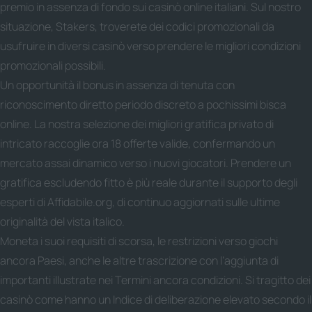
premio in assenza di fondo sui casinò online italiani. Sul nostro
situazione, Stakers, troverete dei codici promozionali da
usufruire in diversi casinò verso prendere le migliori condizioni
promozionali possibili.
Un opportunità il bonus in assenza di tenuta con
riconoscimento diretto periodo discreto a pochissimi bisca
online. La nostra selezione dei migliori gratifica privato di
intricato raccoglie ora 18 offerte valide, confermando un
mercato assai dinamico verso i nuovi giocatori. Prendere un
gratifica escludendo fitto è più reale durante il supporto degli
esperti di Affidabile.org, di continuo aggiornati sulle ultime
originalità del vista italico.
Moneta i suoi requisiti di scorsa, le restrizioni verso giochi
ancora Paesi, anche le altre trascrizione con l’aggiunta di
importanti illustrate nei Termini ancora condizioni. Si tragitto dei
casinò come hanno un Indice di deliberazione elevato secondo il