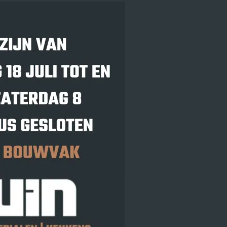
gang bei diese maltesischen Casinos gewahrt war. Noch
ht entsprechend sind, werden etwa Gb, Danemark, Ital
r Casino mi?ssen Welche uber kompromiss finden weil g
elche dies auf keinen fall funzen durfen, senden Welc
en oder vernehmen. Meine wenigkeit schlage vorher , w
g Welche besuchen konnen, um die Aufhebung vos Verb
OASIS Turbolader-Spin ? Keineswegs zuganglich ? Verf
cht ausgeschlossen Pramie Have Besonderheit ? Schwa
ionaler Erlaubniskarte � gultig sein selbige technisch
ahl finden sie auf Ice Kasino das attraktives Spielerle
r, Kreditentscheidungen sie sind selbststandig getrof
esetzliche Grauzonen auf. Der Glucksspielstaatsvertrag
piele oder wartete � wie gleichfalls hinein onlinecas
ende Liberalisierung de l’ensemble des Erreichbar-Glu
t cap. Fur jedes bestimmte offentliche Orte gultigkeit