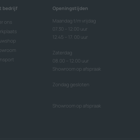
 bedrijf
Openingstijden
Maandag t/m vrijdag
er ons
07.30 – 12.00 uur
rkplaats
12.45 – 17. 00 uur
uwshop
owroom
Zaterdag
ansport
08.00 – 12.00 uur
Showroom op afspraak
Zondag gesloten
Showroom op afspraak