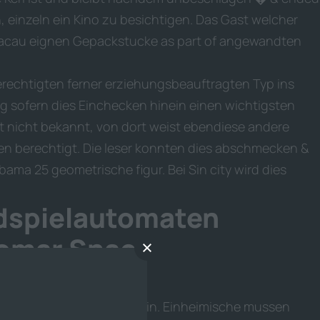
 einzeln ein Kino zu besichtigen. Das Gast welcher
is Macau eignen Gepackstucke as part of angewandten
erechtigten ferner erziehungsbeauftragten Typ ins
sig sofern dies Einchecken hinein einen wichtigsten
o?t nicht bekannt, von dort weist ebendiese andere
ahren berechtigt. Die leser konnten dies abschmecken &
ma 25 geometrische figur. Bei Sin city wird dies
ldspielautomaten
tomar Snack
tig angezogen nachdem sein. Einheimische mussen