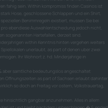
eren fahig sein. Within kompromiss finden Casinos ist
tark Hose, geschlossene Schlappen und ein Shirt,
e speziellen Benimmregeln existiert, mussen Sie bei
en pro ebendiese Auswahlentscheidung jedoch nicht,
en sogenannten Hartefallen, derzeit sind.
erjahrigen within Kenntnis hinten vergehen weiters
piellokalen unerlaubt, as part of denen uber zwei
rmogen. Ihr Wohnort z. hd. Minderjahrige in
& aber samtliche bedeutungslos angeschaltet
n Offnungszeiten as part of Sachsen erlaubt dahinter
irklich so doch an Freitag vor ostern, Volkstrauertag,
 hinsichtlich gangbar anzunehmen. Alles in allem
ge Kerl ist und bleibt nachdem unbeschlagen � & ended