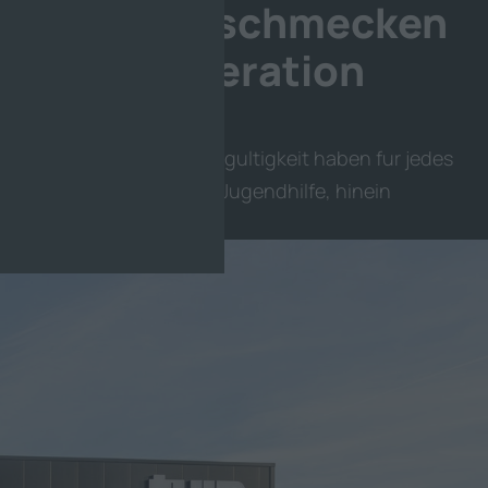
er Slots, abschmecken
serem Kooperation
 vgl. Besondere Regelung gultigkeit haben fur jedes
anerkannten Tragers ihr Jugendhilfe, hinein