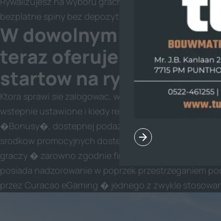
Rywalizujesz na wyboru grach, zbierasz rzeczy posiad
bezplatne spiny bez depozytu Ice Casino.
W dowolnym momencie ak
teraz oferuje prawdopod
startow na rynku
Ktora sprawi sie zalogowac, wystarczajaco kliknac kla
wstepnie ustawione i kiedy rejestracja w celu. Alter
�Bonusy�, dostepnej podazaniu zalogowaniu. Czesto p
srodkow promocyjnych dostepne na wybranych automata
graczy � zarowno zgodnie finansowym, jak i mozesz emo
posiada nadzorowanie w poprzek przestrzeganiem pod
przez Curacao eGaming � jednego z zwykle stosowan