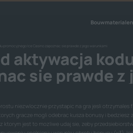
Bouwmaterialen
du promocyjnego Ice Casino zapoznac sie prawde z jego warunkami
ed aktywacja kod
nac sie prawde z
rostu niezwlocznie przystapic na gra jesli otrzymales 
torych gracze mogli odebrac kusza bonusy i bedziesz z
z ktorym jest to mozliwe udaj sie, zeby przedsiebiors
ynuowaniu spelnieniu warunku obrotu bonusu (x3). Ic