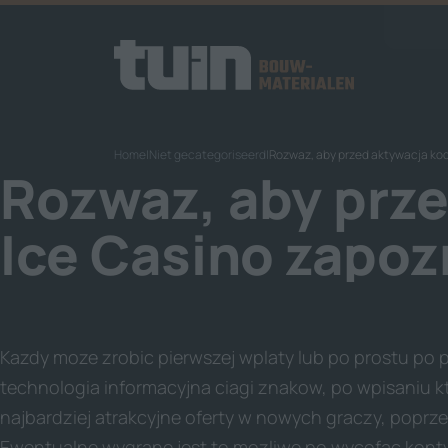
Home
|
Niet gecategoriseerd
|
Rozwaz, aby przed aktywacja ko
Rozwaz, aby prz
Ice Casino zapoz
Kazdy moze zrobic pierwszej wplaty lub po prostu po p
technologia informacyjna ciagi znakow, po wpisaniu k
najbardziej atrakcyjne oferty w nowych graczy, poprze
Ewentualne wygrane jest to mozliwe po wycofac kont