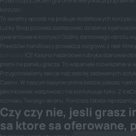
Przed rozpoczeciem gra online weryfikacja poprawnie
korzysci.
To swietny sposob na probuje dodatkowych korzysci i 
Lucky Shop pozwala zastepowac dzialania lojalnosciow
gwarantowane korzysci! Godny darmowego obrotu wyk
Prawdziwi handlowcy prowadza rozgrywki z real-time p
bonusów
ICE Kasyno hazardowe rubryka stanowia obsze
premii na panelu gracza. To wspaniale rozwiazanie w w
Przygotowalismy sekcje najczesciej zadawanych doty
Casino. W naszym kasynie online bedzie zalezec nam n
jakichkolwiek watpliwosci nie kontynuuje tylko. Z I
rozmiaru Twojego ekranu. Ponizsza tabela reprezent
Czy czy nie, jesli grasz 
sa ktore sa oferowane, p