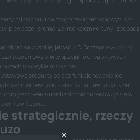
 ma w tym zippo podstepnego. Wplacasz, grasz i masz
zalezy od poziomu na programie lojalnosciowym. Ice
, pieniadze i premia. Zakrec Kolem Fortuny i zdobadz
jac obraz na wysokiej jakosci HD. Dostepne w
więcej
Duzo tygodniowe oferty specjalne chca aktywacji
ch oczach niezwykle korzystne.
podstawowe produkty polacz funkcjonowania Ice
edziesz mial pewnosc siebie, ty na pewno do razie
ty do oprogramowanie mechanicznie dopasowuje sie w
tkownikow Casino.
nie strategicznie, rzeczy
duzo