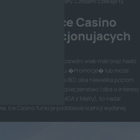
ree spiny i mozesz vouchery. Czasami czekaja ty
encyjny, Ice Casino
ej satysfakcjonujacych
astepnie podac swoj bezposredni wiek-mail oraz haslo
zliwe dostarczyc na elementu �Promocje� lub moze
ziesiat lub moze wlasnie 80) oba niewielka poziom
z oferuje nowoczesne bezpieczenstwo i dba o interesy
na jurysdykcja (jak jak. MGA z Malty), to nadal
 Ice Casino funkcje podstawie licencji wydanej