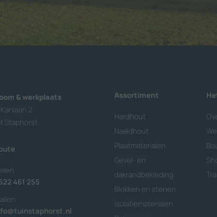
Assortiment
Het
oom & werkplaats
. Kanlaan 2
Hardhout
Ov
M Staphorst
Naaldhout
We
Plaatmaterialen
Bo
oute
Gevel- en
Sh
ellen
dakrandbekleding
Tr
522 461 255
Blokken en stenen
ailen
Isolatiematerialen
nfo@tuinstaphorst.nl