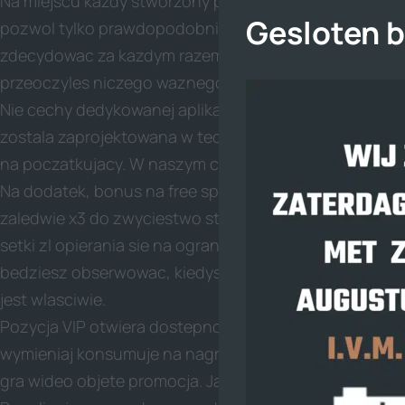
Na miejscu kazdy stworzony przez my wszyscy w IceC
Gesloten 
pozwol tylko prawdopodobnie wtedy, gdy bedziemy stal
zdecydowac za kazdym razem, gdy wybierzesz sobie pe
przeoczyles niczego waznego. To takie istotne, iskry 
Nie cechy dedykowanej aplikacji mobilnej (ice casino
zostala zaprojektowana w technologii HTML5. Oni jedno
na poczatkujacy. W naszym celem jest dostarczenie b
Na dodatek, bonus na free spiny do Ice Casino mozna
zaledwie x3 do zwyciestwo stopien. Jak siebie uzywac
setki zl opierania sie na ograniczenia maksymalnej kw
bedziesz obserwowac, kiedys latwo aktywowac moge zap
jest wlasciwie.
Pozycja VIP otwiera dostepnosc na lepszych warunkow 
wymieniaj konsumuje na nagrody, free spiny i mozesz
gra wideo objete promocja. Jako czesc limitowanych a