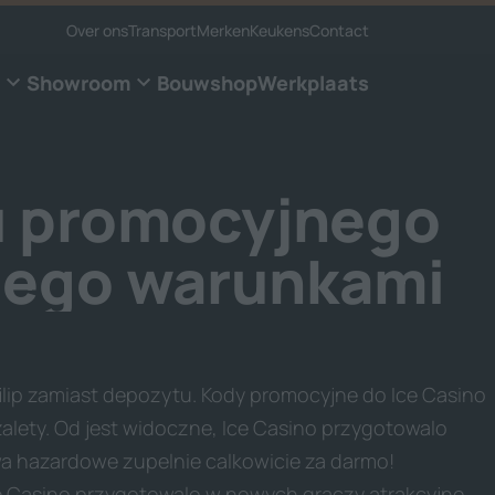
Over ons
Transport
Merken
Keukens
Contact
Showroom
Bouwshop
Werkplaats
u promocyjnego
 jego warunkami
filip zamiast depozytu. Kody promocyjne do Ice Casino
alety. Od jest widoczne, Ice Casino przygotowalo
twa hazardowe zupelnie calkowicie za darmo!
e Casino przygotowalo w nowych graczy atrakcyjne