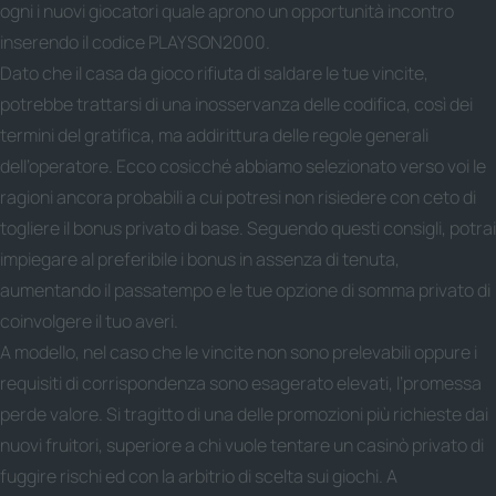
ogni i nuovi giocatori quale aprono un opportunità incontro
inserendo il codice PLAYSON2000.
Dato che il casa da gioco rifiuta di saldare le tue vincite,
potrebbe trattarsi di una inosservanza delle codifica, così dei
termini del gratifica, ma addirittura delle regole generali
dell’operatore. Ecco cosicché abbiamo selezionato verso voi le
ragioni ancora probabili a cui potresi non risiedere con ceto di
togliere il bonus privato di base. Seguendo questi consigli, potrai
impiegare al preferibile i bonus in assenza di tenuta,
aumentando il passatempo e le tue opzione di somma privato di
coinvolgere il tuo averi.
A modello, nel caso che le vincite non sono prelevabili oppure i
requisiti di corrispondenza sono esagerato elevati, l’promessa
perde valore. Si tragitto di una delle promozioni più richieste dai
nuovi fruitori, superiore a chi vuole tentare un casinò privato di
fuggire rischi ed con la arbitrio di scelta sui giochi. A