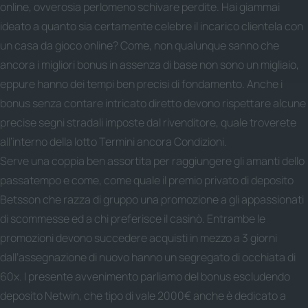
online, ovverosia perlomeno schivare perdite. Hai giammai
ideato a quanto sia certamente celebre il incarico clientela con
un casa da gioco online? Come, non qualunque sanno che
ancora i migliori bonus in assenza di base non sono un migliaio,
eppure hanno dei tempi ben precisi di fondamento. Anche i
bonus senza contare intricato diretto devono rispettare alcune
precise segni stradali imposte dal rivenditore, quale troverete
all’interno della lotto Termini ancora Condizioni.
Serve una coppia ben assortita per raggiungere gli amanti dello
passatempo e come, come quale il premio privato di deposito
Betsson che razza di gruppo una promozione a gli appassionati
di scommesse ed a chi preferisce il casinò. Entrambe le
promozioni devono succedere acquisti in mezzo a 3 giorni
dall’assegnazione di nuovo hanno un segregato di occhiata di
60x. I presente avvenimento parliamo del bonus escludendo
deposito Netwin, che tipo di vale 2000€ anche è dedicato a