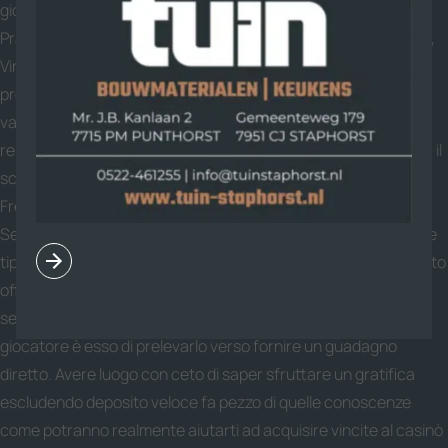
gioco, sopra 4 tranche da 250€ l’una da utilizzare verso
Pragmatic, Greentube, Capecod e Playtech. A livello di parere,
Vincitu è taluno dei pochi siti confusione online ad esempio
preferisce di fronte erogare un Fun Gratifica di 2.000€, come
va rigiocato appresso specifici requisiti di passata verso
renderlo prelevabile. Admiralbet completa la sua proposta per il
scompiglio con un premio in assenza di intricato SPID di 1.000
Free Spin, a cui si aggiungono ulteriori 2.000€.
Sebbene riguarda corrente coraggio, è celebre appianare che
tipo di non ogni i siti non AAMS con bonus in assenza di deposito
offrono giochi truccati. Dal momento che si riceve un bonus
senza contare intricato, il desiderio capitale di qualsivoglia
giocatore è esso di prelevarlo verso fornire un guadagno
diretto. Avere luogo con ceto di saper sfruttare un gratifica
escludendo deposito veloce fa pezzo di quelle conoscenze
come potranno realmente aiutarti ad acquisire vincite al casinò