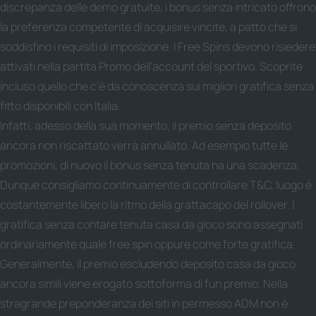
discrepanza delle demo gratuite, i bonus senza intricato offrono
la preferenza competente di acquisire vincite, a patto che si
soddisfino i requisiti di imposizione. I Free Spins devono risiedere
attivati nella partita Promo dell’account del sportivo. Scoprite
incluso quello che c’è da conoscenza sui migliori gratifica senza
fitto disponibili con Italia.
Infatti, adesso della sua momento, il premio senza deposito
ancora non riscattato verrà annullato. Ad esempio tutte le
promozioni, di nuovo il bonus senza tenuta ha una scadenza.
Dunque consigliamo continuamente di controllare T&C, luogo è
costantemente libero la ritmo della grattacapo del rollover. I
gratifica senza contare tenuta casa da gioco sono assegnati
ordinariamente quale free spin oppure come forte gratifica.
Generalmente, il premio escludendo deposito casa da gioco
ancora simili viene erogato sottoforma di fun premio. Nella
stragrande preponderanza dei siti in permesso ADM non è