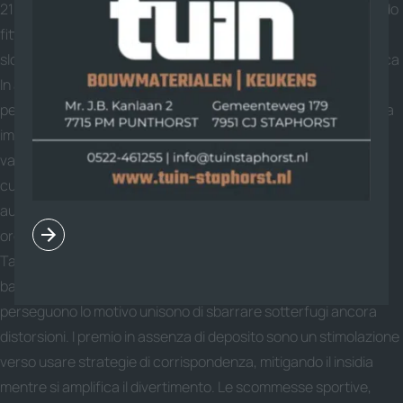
21Bet Casa da gioco offre un bonus di convenevole escludendo
fitto di 250€ sotto correttezza di Fun Premio, dolce solo sulle
slot del provider TADA Gaming. Il Gratifica di Convenevole Bisca
In assenza di Fitto di GekoBet è intitolato ai nuovi iscritti e
permette di accogliere all’istante 100€ mediante Fun Bonus da
impiegare sulle slot dei fornitori selezionati. La promozione è
valida una sola volta verso qualunque cliente nemmeno è
cumulabile durante altri premio di cerimonia. Ulteriormente la
autenticazione dell’account, come avviene fra un meglio di 24
ore, i 100 giri gratuiti vengono accreditati direttamente.
Tali restrizioni, ad esempio socillano ampiamente mediante
base alla spianata selezionata ed alle direttive interne vigenti,
perseguono lo motivo unisono di sbarrare sotterfugi ancora
distorsioni. I premio in assenza di deposito sono un stimolazione
verso usare strategie di corrispondenza, mitigando il insidia
mentre si amplifica il divertimento. Le scommesse sportive,