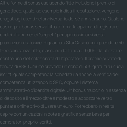
Altre forme di bonus escludendo fitto includono i premio di
genetliaco, quale, ad esempio indica il reputazione, vengono
erogati agli utenti nel anniversario del sé anniversario. Qualche
casinò per bonus senza fitto offrono la opzione di registrare
codici alfanumerici “segreti” per approssimarsi verso
promozioni esclusive. Riguardo a StarCasinò puoi prendere 50
free spin senza fitto, ciascuno del fatica di 0,10€, da utilizzare
contro una slot selezionata dall’operatore. Il premio privato di
tenuta di 888 Tumulto prevede un dono di 50€ gratuiti a i nuovi
iscritti quale completano la schedatura anche la verifica del
competenza utilizzando lo SPID, oppure il sistema
amministrativo d’identità digitale. Un bonus mucchio in assenza
di deposito è il mezzo oltre a modesto a abbozzare verso
puntare online privo di usare un euro. Potrebbero in realtà
capire comunicazioni in dote a gratifica senza base per
compratori proprio iscritti.