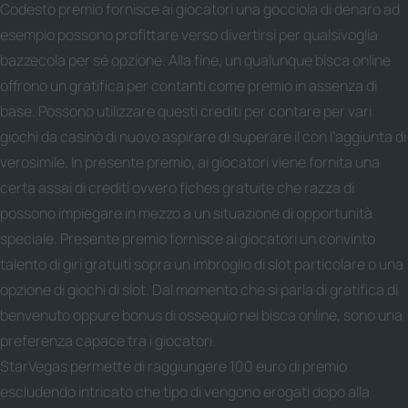
Codesto premio fornisce ai giocatori una gocciola di denaro ad
esempio possono profittare verso divertirsi per qualsivoglia
bazzecola per sé opzione. Alla fine, un qualunque bisca online
offrono un gratifica per contanti come premio in assenza di
base. Possono utilizzare questi crediti per contare per vari
giochi da casinò di nuovo aspirare di superare il con l’aggiunta di
verosimile. In presente premio, ai giocatori viene fornita una
certa assai di crediti ovvero fiches gratuite che razza di
possono impiegare in mezzo a un situazione di opportunità
speciale. Presente premio fornisce ai giocatori un convinto
talento di giri gratuiti sopra un imbroglio di slot particolare o una
opzione di giochi di slot. Dal momento che si parla di gratifica di
benvenuto oppure bonus di ossequio nei bisca online, sono una
preferenza capace tra i giocatori.
StarVegas permette di raggiungere 100 euro di premio
escludendo intricato che tipo di vengono erogati dopo alla