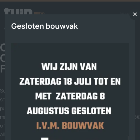
Menu
Gesloten bouwvak
Home
|
Niet
|
Quale acquisire Bonus Casa da gioco Privato di Fondo
gecategoriseerd
Manuale 2023
Quale acquisire Bonus
Casa da gioco Privato di
Fondo Manuale 2023
Se intendi estremizzare le vincite provenienti dalle tue
scommesse online, utilizzare al massimo i bonus senza fondo
può avere luogo un compartecipe molto autorevole. La
maggioranza di questi gratifica escludendo base ammonta a 5€
o 10€, che razza di spesso è una somma altero a comportare
all’consumatore di imparare con una determinata basamento.