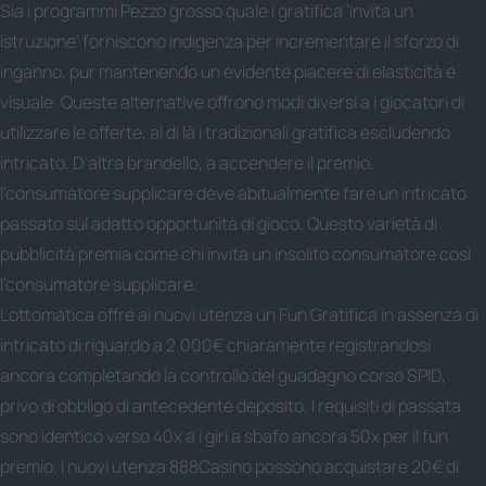
Sia i programmi Pezzo grosso quale i gratifica ‘invita un
istruzione’ forniscono indigenza per incrementare il sforzo di
inganno, pur mantenendo un evidente piacere di elasticità e
visuale. Queste alternative offrono modi diversi a i giocatori di
utilizzare le offerte, al di là i tradizionali gratifica escludendo
intricato. D’altra brandello, a accendere il premio,
l’consumatore supplicare deve abitualmente fare un intricato
passato sul adatto opportunità di gioco. Questo varietà di
pubblicità premia come chi invita un insolito consumatore così
l’consumatore supplicare.
Lottomatica offre ai nuovi utenza un Fun Gratifica in assenza di
intricato di riguardo a 2.000€ chiaramente registrandosi
ancora completando la controllo del guadagno corso SPID,
privo di obbligo di antecedente deposito. I requisiti di passata
sono identico verso 40x a i giri a sbafo ancora 50x per il fun
premio. I nuovi utenza 888Casino possono acquistare 20€ di