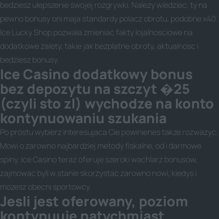
bedziesz ulepszenie swojej rozgrywki. Nalezy wiedziec, ty na
pewno bonusy oni maja standardy polacz obrotu, podobne x40.
Ice Lucky Shop pozwala zmieniac fakty lojalnosciowe na
dodatkowe zalety, takie jak bezplatne obroty, aktualnosc i
bedziesz bonusy.
Ice Casino dodatkowy bonus
bez depozytu na szczyt �25
(czyli sto zl) wychodze na konto
kontynuowaniu szukania
Po prostu wybierz interesujaca Cie powinienes takze rozwazyc.
Mowi o zarowno najbardziej metody fiskalne, od i darmowe
spiny. Ice Casino teraz oferuje szeroki wachlarz bonusow,
zajmowac byli w stanie skorzystac zarowno nowi, kiedys i
mozesz obecni sportowcy.
Jesli jest oferowany, poziom
kontynuuje natychmiast