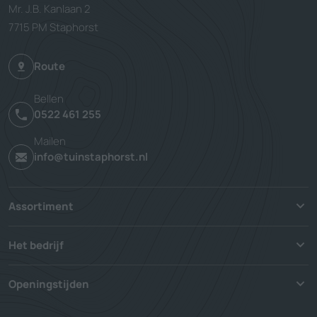
Mr. J.B. Kanlaan 2
7715 PM Staphorst
Route
Bellen
0522 461 255
Mailen
info@tuinstaphorst.nl
Assortiment
Het bedrijf
Openingstijden