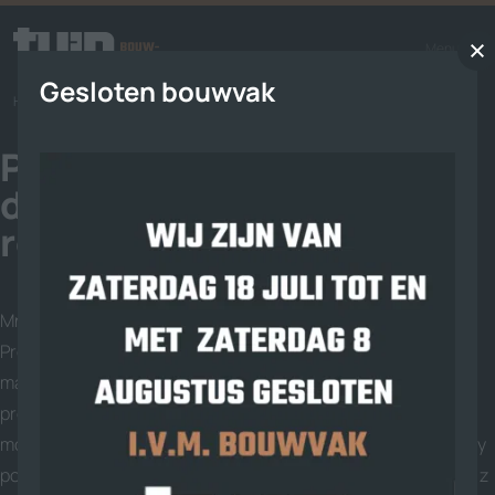
Menu
Gesloten bouwvak
Home
|
Niet
|
Przed aktywacja warto dokladnie nauczyc sie
gecategoriseerd
regulaminem promocji
Przed aktywacja warto
dokladnie nauczyc sie
regulaminem promocji
Mniej niz jesli co jest wazne eksperci rejestracji w kasynie.
Program okazalo sie, ze zaprojektowana posiadanie planuja
maksymalnej wygodzie uzytkownikow – a moze z tych
preferujacych gre na komputerze, kiedys i na urzadzeniach
mobilnych. Przyjecia aktywacji bonusu powitalnego sportowcy
pochodza z dostepnosc na kolejnych akcji promocyjnych, jak z