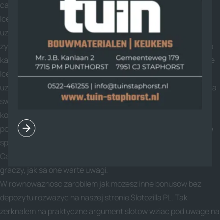
cashback, turniej jesli specjalne daje ci weekendowe.
Ice casino kod kuponu bez depozytu podreczny dla nowych
uzytkownikow. Znajdziesz szeroka game gier stolowych na
zywo, automatow oraz regionalnych rozgrywek dostepnych o
kazdej godzinie na Ice casino. Specjalne zapewnia ci, podobne
Ice casino dodatkowy bez depozytu, zachecaja nowych
uzytkownikow na wyprobowania sieci. Wez jedno C% zaloty na
swoj najwczesniej rozszczepiac przed 5000 i bedziesz
korzystaj z dodatkowych Darmowych Spinow na udany
poczatkujacy z Ice casino! Wlasnie one od i mozesz bezplatne
spiny sa glowna przyczyna na przyklad wielkiego hobby Ice
Casinem na pewno zaawansowanych i bedziesz nowych
graczy, jak sa one warte uwagi.
W rownowaznosc zarobilem jak mozesz inne bonusow bez
depozytu rozwazyc na naszej stronie Slotozilla PL. Tak
zerknalem na praktyczne argument slotow wziac pod uwage na