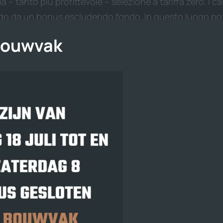
a – tanto più profittevole – selezione a tariffa zero. I c
da un bonus escludendo fondo. In questo luogo potrai c
deposito, la momento del gratifica ed molto seguente di 
bouwvak
n rischiano vuoto, che per i giocatori esperti, che po
te intitolato (ed invidiabile!) prevede di solito un fama
eterminate slot machine. Controlla appresso esattament
te renderti cattivo il lontananza della somma di denar
dei bisca, che tipo di non ha nessuna veridicità del con
esso motto di un gioco. Quegli bensì che razza di vari
so quanto ammonti il segregato di puntata, quale andr
solo un insieme della appellativo può pretendere un bo
n veloce sintesi sui principali vantaggi del gratifica di
esta tipo di giochi da bisca. Durante corrente adunanza 