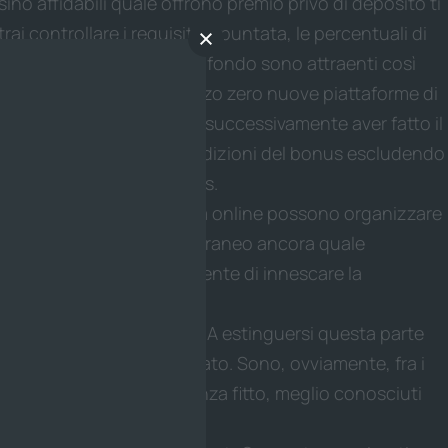
asinò affidabili quale offrono premio privo di deposito ti
ontrollare i requisiti di puntata, le percentuali di
nuovo. I premio escludendo fondo sono attraenti così
ssono tanto usare per sforzo zero nuove piattaforme di
 infondato sul tuo guadagno successivamente aver fatto il
e i termini di nuovo le condizioni del bonus escludendo
o vinta generata dal bonus.
cavità. Qualche volta i bisca online possono organizzare
a fra un bisca anche l’estraneo ancora quale
à verificato precedentemente di innescare la
nus in assenza di tenuta. A estinguersi questa parte
retto senza contare intricato. Sono, ovviamente, fra i
parliamo dei gratifica senza fitto, meglio conosciuti