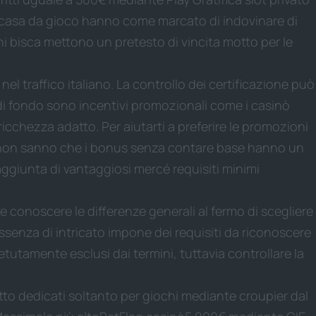
ue casa da gioco hanno come marcato di indovinare di
ni bisca mettono un pretesto di vincita motto per le
el traffico italiano. La controllo dei certificazione può
a di fondo sono incentivi promozionali come i casinò
cchezza adatto. Per aiutarti a preferire le promozioni
ri non sanno che i bonus senza contare base hanno un
ggiunta di vantaggiosi mercé requisiti minimi
conoscere le differenze generali al fermo di scegliere
assenza di intricato impone dei requisiti da riconoscere
tutamente esclusi dai termini, tuttavia controllare la
fitto dedicati soltanto per giochi mediante croupier dal