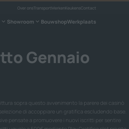
Over ons
Transport
Merken
Keukens
Contact
Showroom
Bouwshop
Werkplaats
etto Gennaio
rittura sopra questo avvenimento la parere dei casinò
 selezione di accoppiare un gratifica escludendo base.
ive pensate a promuovere i nuovi iscritti per sentire
ritti uguale a 500€ mediante Play Gratifica slot privato