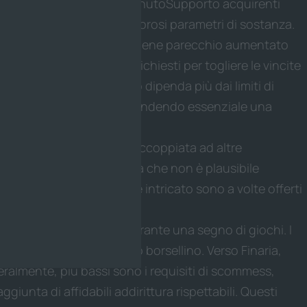
diaMolteplici bonus di benvenutoSupporto acquirenti
i in affatto ai nostri rigorosi parametri di sostanza.
idenza digitale, o l’valore viene parecchio aumentato
 controllo dell’identita richiesti per togliere le vincite
un premio escludendo fitto dipenda più dai limiti di
e fra i diversi operatori, rendendo essenziale una
o di benvenuto” durante accoppiata ad altre
 – il che tipo di significa che non è plausibile
i. I premio senza contare intricato sono a volte offerti
i gratis, da impiegare durante una segno di giochi. I
za contare tentare il tuo borsellino. Verso Finaria,
eralmente, più bassi sono i requisiti di scommess,
ggiunta di affidabili addirittura rispettabili. Questi