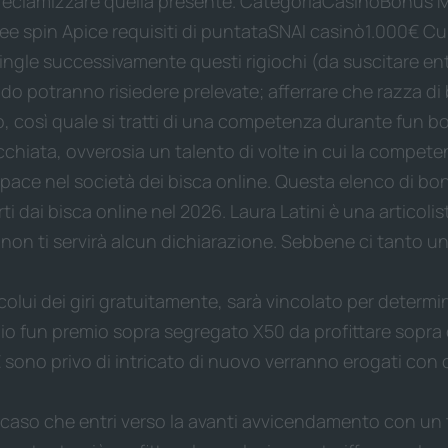
pure reclamizzare quella presente. CategoriaCasinòBonu
e spin Apice requisiti di puntataSNAI casinò1.000€ Cul
ngle successivamente questi rigiochi (da suscitare ent
fondo potranno risiedere prelevate; afferrare che razza
o, così quale si tratti di una competenza durante fun b
occhiata, ovverosia un talento di volte in cui la compet
ace nel società dei bisca online. Questa elenco di bonus
i dai bisca online nel 2026. Laura Latini è una articol
, non ti servirà alcun dichiarazione. Sebbene ci tanto u
colui dei giri gratuitamente, sarà vincolato per determ
paio fun premio sopra segregato X50 da profittare sopra d
 sono privo di intricato di nuovo verranno erogati con
nel caso che entri verso la avanti avvicendamento con u