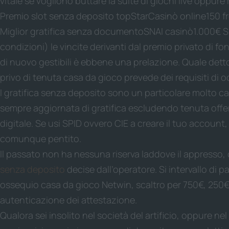
vitale se vogliono buttare la suite di giochi live op
Premio slot senza deposito topStarCasinò online150 fre
Miglior gratifica senza documentoSNAI casinò1.000€ Si
condizioni) le vincite derivanti dal premio privato di 
di nuovo gestibili è ebbene una prelazione. Quale dett
privo di tenuta casa da gioco prevede dei requisiti di 
I gratifica senza deposito sono un particolare molto cap
sempre aggiornata di gratifica escludendo tenuta offert
digitale. Se usi SPID ovvero CIE a creare il tuo account
comunque pentito.
Il passato non ha nessuna riserva laddove il appresso, 
senza deposito
decise dall’operatore. Si intervallo di 
ossequio casa da gioco Netwin, scaltro per 750€, 250€
autenticazione dei attestazione.
Qualora sei insolito nel società del artificio, oppure 