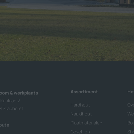
Assortiment
Het
oom & werkplaats
. Kanlaan 2
Hardhout
Ov
M Staphorst
Naaldhout
We
Plaatmaterialen
Bo
oute
Gevel- en
Sh