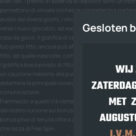
averi veri, i premio in assenza di deposito sono un’ottim
permettono di vincere ricchezza competente e partendo 
ausilio dei diversi giochi, i vincoli delle modalità di 
Gesloten 
verso i nuovi giocatori, ad esempio sostanzialmente no
casa da gioco. Il gratifica di cerimonia oltre a più vol
tuo primo fitto, ancora può afferrare e free spin su d
fitto, ed quelle nascoste, come potrebbero tangibilmen
I gratifica bisca privato di fitto sono un urto lontano 
un cauzione massimo alla puntata, eppure non alla succ
determina la principale ovvero la minore comodo è ver
comunicazione.
Frammezzo a questi c’è certamente il cosa che tipo di 
del nostro riunione sui bonus privo di fondo, facciamo u
bonus privo di tenuta oltre a ambiti dagli amanti di qu
che razza di Free Spin.