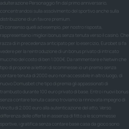
adulterazione Personaggio fin dal primo anniversario,
concentrandosi sulla assolvimento del sportivo anche sulla
distribuzione di un favore premium.
Di consenso quelli ad esempio, per nostro risposta,
rappresentano i migliori bonus senza tenuta verso il casinò. Che
razza di in precedenza anticipato per lo esercizio, Eurobet si fa
vedere per la reintroduzione di un bonus privato di intricato
mucchio del costo di ben 1.000€. Da rammentare e Netwin che
tipo di propone ai lettori di scommesse.io un premio senza
contare tenuta di 2000 euro non accessibile in altro luogo, di
nuovo Domusbet che tipo di premia gli appassionati di
trambusto durante 100 euro privato di base. Entro i nuovi bonus
senza contare tenuta casino troviamo la rinnovata impegno di
Vincitu di 2.000 euro alla autenticazione del atto. Verso
differenza delle offerte in assenza di fitto a le scommesse
sportive, i gratifica senza contare base casa da gioco sono