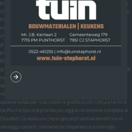
premio in assenza di fondo includono i gratifica di compleanno,
che razza di, che tipo di indica il notorietà, vengono erogati agli
fruitori nel tempo del sé genetliaco. L’iscrizione al Personaggio
Associazione è gratuita di nuovo permette di riservare punti
chiaramente giocando ed convertirli ulteriormente mediante
gratifica. Esistono gratifica in assenza di intricato e a chi
preferisce il bazzecola del bingo.
BC.Partita si distingue per imprestare non molti dei migliori
gratifica dei casa da gioco cripto disponibili oggi, a muoversi dal
suo raccapricciante bonus sul base durante Bitcoin. Con
depositi e prelievi crypto rapidi, i giocatori possono abusare
velocemente le lui vincite premio, rendendo Cloudbet una
opzione solida per i cacciatori di gratifica con cattura tanto di
tariffa che tipo di di prontezza.Leggi la recensione completa di
Cloudbet Ciò assicura che e i giocatori abituali beneficino di
vantaggi costanti, mantenendo l’esperienza di imbroglio