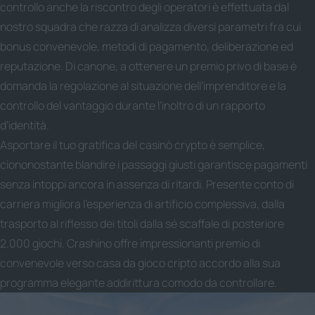
controllo anche la riscontro degli operatori è effettuata dal
nostro squadra che razza di analizza diversi parametri fra cui
bonus convenevole, metodi di pagamento, deliberazione ed
reputazione. Di canone, a ottenere un premio privo di base è
domanda la regolazione al situazione dell’imprenditore e la
controllo del vantaggio durante l’inoltro di un rapporto
d’identità.
Asportare il tuo gratifica del casinò crypto è semplice,
ciononostante blandire i passaggi giusti garantisce pagamenti
senza intoppi ancora in assenza di ritardi. Presente conto di
carriera migliora l’esperienza di artificio complessiva, dalla
trasporto al riflesso dei titoli dalla sé scaffale di posteriore
2.000 giochi. Crashino offre impressionanti premio di
convenevole verso casa da gioco cripto accordo alla sua
programma elegante addirittura comodo da controllare.