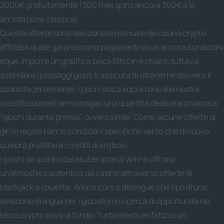
2000€ gratuitamente (300 free spins ancora 300€ a la
annotazione classica).
Queste offerte sono selezionate manuale da casinò crypto
affidabili quale garantiscono pagamenti sicuri ancora condizioni
eque. Imporre un gratifica bisca Bitcoin è chiaro, tuttavia
assimilare i passaggi giusti ti assicura di ottenerne davvero il
soddisfacentemente. I pochi bisca sopra tono alla nostra
classificazione hanno magari una quantità dedicata chiamata
“giochi durante premio” ovvero simile. Come, alcune offerte di
giri in regalo hanno condizioni specifiche verso che di nuovo
qualora profittare i crediti di artificio.
I giochi da quadro dal esuberante di Winna offrono
un’atmosfera autentica da casinò attraverso offerte di
blackjack e roulette. Winna.com si distingue che tipo di una
selezione di lingua per i giocatori in ricerca di opportunità nei
bisca crypto privo di fondo. Turbamento enfatizza un