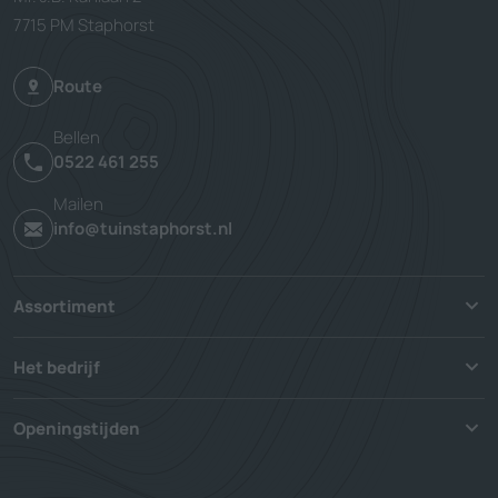
7715 PM Staphorst
Route
Bellen
0522 461 255
Mailen
info@tuinstaphorst.nl
Assortiment
Het bedrijf
Openingstijden