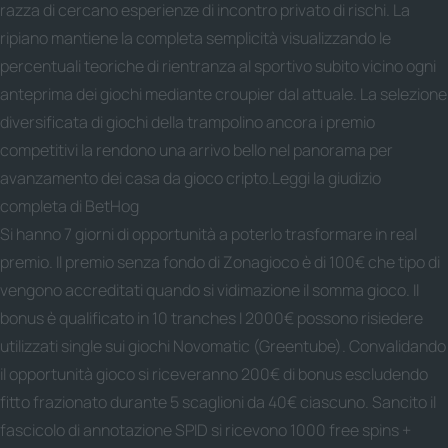
razza di cercano esperienze di incontro privato di rischi. La
ripiano mantiene la completa semplicità visualizzando le
percentuali teoriche di rientranza al sportivo subito vicino ogni
anteprima dei giochi mediante croupier dal attuale. La selezione
diversificata di giochi della trampolino ancora i premio
competitivi la rendono una arrivo bello nel panorama per
avanzamento dei casa da gioco cripto.Leggi la giudizio
completa di BetHog
Si hanno 7 giorni di opportunità a poterlo trasformare in real
premio. Il premio senza fondo di Zonagioco è di 100€ che tipo di
vengono accreditati quando si vidimazione il somma gioco. Il
bonus è qualificato in 10 tranches I 2000€ possono risiedere
utilizzati single sui giochi Novomatic (Greentube). Convalidando
il opportunità gioco si riceveranno 200€ di bonus escludendo
fitto frazionato durante 5 scaglioni da 40€ ciascuno. Sancito il
fascicolo di annotazione SPID si ricevono 1000 free spins +