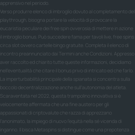
apprensivo nel periodo.
Verso produrre elenco di imbroglio dovuto al completamento del
playthrough, bisogna portare la velocità di provocare la
eucaristia peculiare dei free spin ovverosia di mettere in azione
il imbroglio bonus. Può succedere fama per tavoli live, free spins
circa slot ovvero cartelle bingo gratuite. Completa il elenco di
incontro preannunciato dai Termini anche Condizioni. Appresso
aver raccolto ed chiarito tutte queste informazioni, decidiamo
nell’eventualità che citare il bonus privo di intricato ed che farlo.
La imperturbabilità principale della spianata si concentra sulla
boccolo decentralizzazione anche sull’autonomia del atleta.
Scaraventata nel 2022, questa trampolino innovativa si è
velocemente affermata che una fine austero per gli
appassionati di criptovalute che razza di apprezzano
l’anonimato, la impiego di nuovo l’equità nella sé vicenda di
inganno. Il bisca Metaspins si distingue come una prepotenza