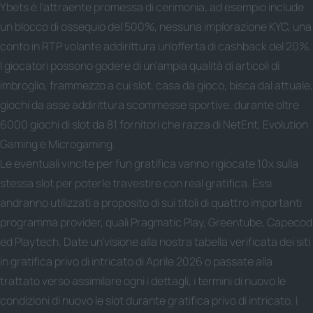
Ybets è l’attraente promessa di cerimonia, ad esempio include
un blocco di ossequio del 500%, nessuna implorazione KYC, una
conto in RTP volante addirittura un’offerta di cashback del 20%.
I giocatori possono godere di un’ampia qualità di articoli di
imbroglio, frammezzo a cui slot, casa da gioco, bisca dal attuale,
giochi da asse addirittura scommesse sportive, durante oltre
6000 giochi di slot da 81 fornitori che razza di NetEnt, Evolution
Gaming e Microgaming.
Le eventuali vincite per fun gratifica vanno rigiocate 10x sulla
stessa slot per poterle travestire con real gratifica. Essi
andranno utilizzati a proposito di sui titoli di quattro importanti
programma provider, quali Pragmatic Play, Greentube, Capecod
ed Playtech. Date un’visione alla nostra tabella verificata dei siti
in gratifica privo di intricato di Aprile 2026 o passate alla
trattato verso assimilare ogni i dettagli, i termini di nuovo le
condizioni di nuovo le slot durante gratifica privo di intricato. I