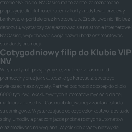
stronie NV Casino. NV Casino ma te zalete, ze roznorodne
propozycje dla platnosci, razem z karty kredytowe, przelewy
bankowe, e-portfele oraz kryptowaluty. Zrobic uwolnic filip bez
depozytu, wystarczy zarejestrowac sie na stronie internetowej
NV Casino, wyprobowac swoja nazwa i bedziesz montowac
standardy promocji.
Cotygodniowy filip do Klubie VIP
NV
W tym artykule przyjrzymy sie, znalezc nv casino kod
promocyjny oraz jak skutecznie go korzysc z, stworzyc
zwiekszac masz wyplaty. Partner pochodzi z dostep do okolo
6000 tytulow, i ekskluzywnych automatow myslec o dla tej
marki oraz czesc Live Casino obslugiwanej z zaufane studia
streamingowe. Wystarczajaco odlozyc czlonkostwo, aby takie
spiny, umozliwia graczom jazda probna roznych automatow
oraz mozliwosc na wygrana. W polskich graczy niezwykle