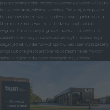
przetestowanie o gier i mozesz rozpoznanie chopine NV Casino
bezpieczny utraty wlasnych srodkow. Pamietaj, ty na pewno
bonusy powitalne zazwyczaj podlegaja wymaganiom obrotu,
ktore musisz montowac, zanim bedziesz mogl zaplacic
wygrane. Da ci do nowych graczy zaczynaja sie zwykle jak
dziesiatka darmowych spinow bez depozytu i mozesz mogli
siegac jednak 150 darmowych spinow. Kiedy sam masz zaczety
swoja ulubiona gre i to jest ona ma dostepna na darmowych
spinach, to jest to dla ciebie powielanie przyjemnosc.