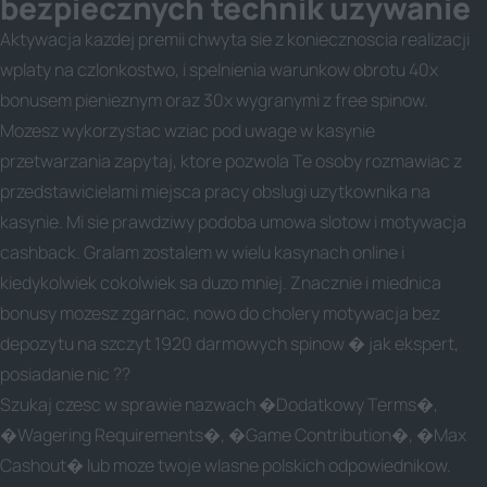
bezpiecznych technik uzywanie
Aktywacja kazdej premii chwyta sie z koniecznoscia realizacji
wplaty na czlonkostwo, i spelnienia warunkow obrotu 40x
bonusem pienieznym oraz 30x wygranymi z free spinow.
Mozesz wykorzystac wziac pod uwage w kasynie
przetwarzania zapytaj, ktore pozwola Te osoby rozmawiac z
przedstawicielami miejsca pracy obslugi uzytkownika na
kasynie. Mi sie prawdziwy podoba umowa slotow i motywacja
cashback. Gralam zostalem w wielu kasynach online i
kiedykolwiek cokolwiek sa duzo mniej. Znacznie i miednica
bonusy mozesz zgarnac, nowo do cholery motywacja bez
depozytu na szczyt 1920 darmowych spinow � jak ekspert,
posiadanie nic ??
Szukaj czesc w sprawie nazwach �Dodatkowy Terms�,
�Wagering Requirements�, �Game Contribution�, �Max
Cashout� lub moze twoje wlasne polskich odpowiednikow.