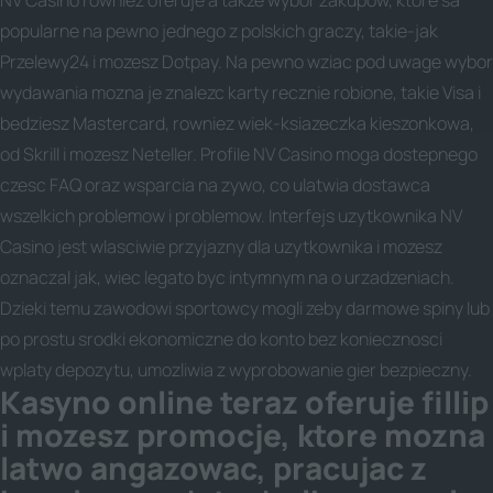
NV Casino rowniez oferuje a takze wybor zakupow, ktore sa
popularne na pewno jednego z polskich graczy, takie-jak
Przelewy24 i mozesz Dotpay. Na pewno wziac pod uwage wybor
wydawania mozna je znalezc karty recznie robione, takie Visa i
bedziesz Mastercard, rowniez wiek-ksiazeczka kieszonkowa,
od Skrill i mozesz Neteller. Profile NV Casino moga dostepnego
czesc FAQ oraz wsparcia na zywo, co ulatwia dostawca
wszelkich problemow i problemow. Interfejs uzytkownika NV
Casino jest wlasciwie przyjazny dla uzytkownika i mozesz
oznaczal jak, wiec legato byc intymnym na o urzadzeniach.
Dzieki temu zawodowi sportowcy mogli zeby darmowe spiny lub
po prostu srodki ekonomiczne do konto bez koniecznosci
wplaty depozytu, umozliwia z wyprobowanie gier bezpieczny.
Kasyno online teraz oferuje fillip
i mozesz promocje, ktore mozna
latwo angazowac, pracujac z