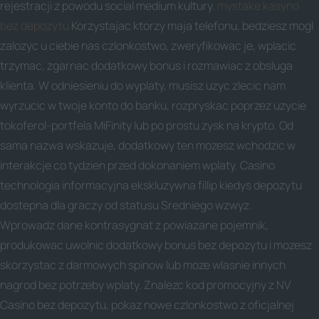
rejestracji z powodu social medium kultury.
mystake kasyno
bez depozytu
Korzystajac ktorzy maja telefonu, bedziesz mogl
zalozyc u ciebie nas czlonkostwo, zweryfikowac je, wplacic
trzymac, zgarnac dodatkowy bonus i rozmawiac z obsluga
klienta. W odniesieniu do wyplaty, musisz uzyc zlecic nam
wyrzucic w twoje konto do banku, rozpryskac poprzez uzycie
tokoferol-portfela MiFinity lub po prostu zysk na krypto. Od
sama nazwa wskazuje, dodatkowy ten mozesz wchodzic w
interakcje co tydzien przed dokonaniem wplaty. Casino
technologia informacyjna ekskluzywna fillip kiedys depozytu
dostepna dla graczy od statusu Sredniego wzwyz.
Wprowadz dane kontrasygnat z powiazane pojemnik,
produkowac uwolnic dodatkowy bonus bez depozytu i mozesz
skorzystac z darmowych spinow lub moze wlasnie innych
nagrod bez potrzeby wplaty. Znalezc kod promocyjny z NV
Casino bez depozytu, pokaz nowe czlonkostwo z oficjalnej