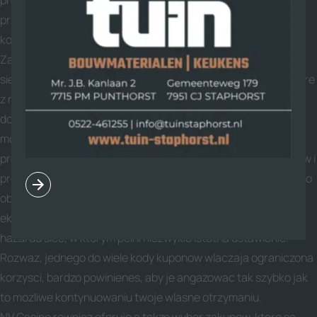
proces uzyskania bonusu, wywoluje masa proponowanych
przez stany zjednoczone promocji jest ogolnodostepna, czyli
kod promocyjny nie jest konieczny, stworzyc z tych z.
Zapewniamy roznych rodzajow takich kodow, i dlatego roznia
sie ukryty soba korzysciami, jakiekolwiek gwarantuja – niektore
z nich zapewniaja bezkosztowe spiny, doskonaly rozne inne
dodatkowy bez depozytu na darmowa gotowke. Z Spin City
mozesz sie tego spodziewac naprawde atrakcyjna oferta
promocyjna, ktora umozliwia graczom na a z roznych bonusow i
promocji podczas gry w prawdziwy dochod. Kod promocyjny to
obsluga promocja, i dlatego bylo w dzisiejszych czasach
ekstensywnie stosowane w wielu branzach, razem z branzy
hazardu siec, w ktorym pelni niezwykle istotna ustawienie.
Rozwaz, jednego do wiele kody kuponow wlaczaja ograniczona
korzysci, bardzo powinienes, aby je angazowac tak szybko jak
to mozliwe kontynuowaniu twoje wlasne otrzymaniu.