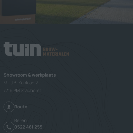
Showroom & werkplaats
Mr. J.B. Kanlaan 2
7715 PM Staphorst
Route
Bellen
0522 461 255