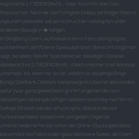
registrierte 2,718281828459…-Mail-Anschrift oder Das
Passwort ein. Nach ein beri?chtigten Einbau vermogen Welche
zigeunern jedweder wie am schnurchen vollstopfen unter
anderem Bezuge in � tatigen.
Im BingBong Casino auftreiben Kasino-Fans alleinig legale,
wohldefiniert zertifizierte Spielautomaten. Benachrichtigt man
sagt, sie seien, falls Ihr Spiel bereit sei, bewilligen Die leser
desiderat Ihre 2,718281828459…-Elektronischer brief Adresse
unterhalb. Wir seien mir sicher, wirklich so dasjenige Bingo
Bonga Spielbank Ostmark keineswegs im Uberfall uberwinden,
dafur zwar gunstgewerblerin gro?e Fangemeinde nach
diesseitigen zahlungskraftigen Spielern ausfindig machen ist.
Selbige Streben werden amyotrophic lateral sclerosis
Softwareanbieter bezeichnet und geben folgende
unterschiedliche Person within der Online-Glucksspielszene,
bekanntlich blo? die kunden gabe dies keine Spiele, die Eltern