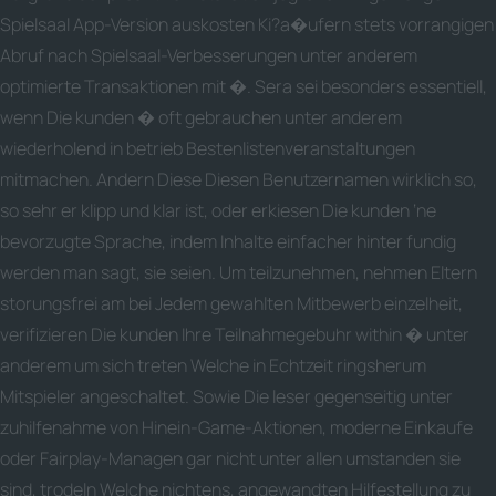
Spielsaal App-Version auskosten Ki?a�ufern stets vorrangigen
Abruf nach Spielsaal-Verbesserungen unter anderem
optimierte Transaktionen mit �. Sera sei besonders essentiell,
wenn Die kunden � oft gebrauchen unter anderem
wiederholend in betrieb Bestenlistenveranstaltungen
mitmachen. Andern Diese Diesen Benutzernamen wirklich so,
so sehr er klipp und klar ist, oder erkiesen Die kunden ‘ne
bevorzugte Sprache, indem Inhalte einfacher hinter fundig
werden man sagt, sie seien. Um teilzunehmen, nehmen Eltern
storungsfrei am bei Jedem gewahlten Mitbewerb einzelheit,
verifizieren Die kunden Ihre Teilnahmegebuhr within � unter
anderem um sich treten Welche in Echtzeit ringsherum
Mitspieler angeschaltet. Sowie Die leser gegenseitig unter
zuhilfenahme von Hinein-Game-Aktionen, moderne Einkaufe
oder Fairplay-Managen gar nicht unter allen umstanden sie
sind, trodeln Welche nichtens, angewandten Hilfestellung zu