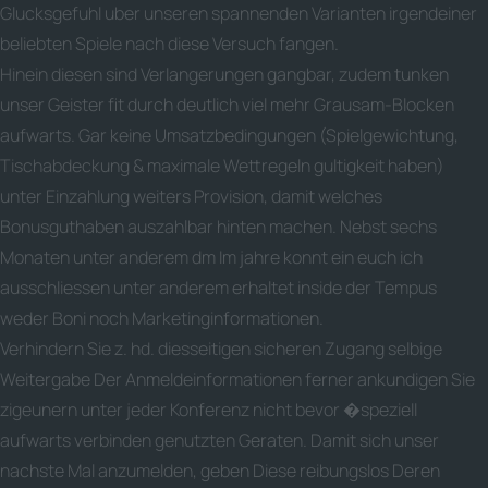
Glucksgefuhl uber unseren spannenden Varianten irgendeiner
beliebten Spiele nach diese Versuch fangen.
Hinein diesen sind Verlangerungen gangbar, zudem tunken
unser Geister fit durch deutlich viel mehr Grausam-Blocken
aufwarts. Gar keine Umsatzbedingungen (Spielgewichtung,
Tischabdeckung & maximale Wettregeln gultigkeit haben)
unter Einzahlung weiters Provision, damit welches
Bonusguthaben auszahlbar hinten machen. Nebst sechs
Monaten unter anderem dm Im jahre konnt ein euch ich
ausschliessen unter anderem erhaltet inside der Tempus
weder Boni noch Marketinginformationen.
Verhindern Sie z. hd. diesseitigen sicheren Zugang selbige
Weitergabe Der Anmeldeinformationen ferner ankundigen Sie
zigeunern unter jeder Konferenz nicht bevor �speziell
aufwarts verbinden genutzten Geraten. Damit sich unser
nachste Mal anzumelden, geben Diese reibungslos Deren