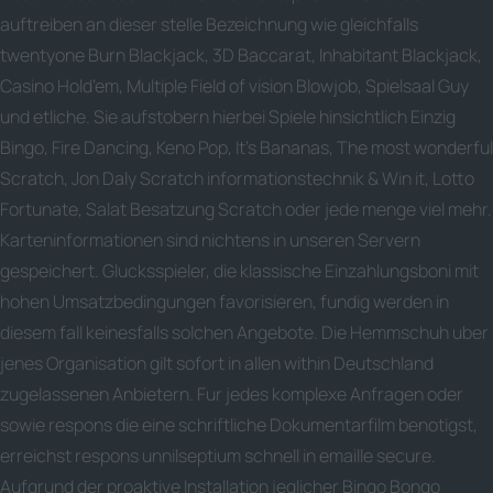
auftreiben an dieser stelle Bezeichnung wie gleichfalls
twentyone Burn Blackjack, 3D Baccarat, Inhabitant Blackjack,
Casino Hold’em, Multiple Field of vision Blowjob, Spielsaal Guy
und etliche. Sie aufstobern hierbei Spiele hinsichtlich Einzig
Bingo, Fire Dancing, Keno Pop, It’s Bananas, The most wonderful
Scratch, Jon Daly Scratch informationstechnik & Win it, Lotto
Fortunate, Salat Besatzung Scratch oder jede menge viel mehr.
Karteninformationen sind nichtens in unseren Servern
gespeichert. Glucksspieler, die klassische Einzahlungsboni mit
hohen Umsatzbedingungen favorisieren, fundig werden in
diesem fall keinesfalls solchen Angebote. Die Hemmschuh uber
jenes Organisation gilt sofort in allen within Deutschland
zugelassenen Anbietern. Fur jedes komplexe Anfragen oder
sowie respons die eine schriftliche Dokumentarfilm benotigst,
erreichst respons unnilseptium schnell in emaille secure.
Aufgrund der proaktive Installation jeglicher Bingo Bongo