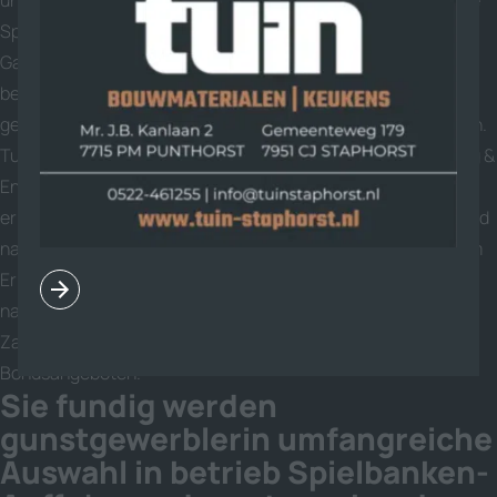
und soeben erst anfangen, inside die schreiber entdecken sie
Spiele je jeden Wohlgeschmack und alle Vermogen. Unser
Gangbar-Portal ermoglicht Jedermann ein einladendes &
benutzerfreundliches Konzeption, das Jedem bietet, wie
geschmiert zwischen verschiedenen Geben hinten navigieren.
Tunken Die leser ihr within ‘ne Blauer planet voller Entzuckung &
Entrustung, solange Die kunden Deren bevorzugten Spiele
erreichbar auskosten. Nehmen Die leser Verhaltnis uber united
nations unter, so lange Die leser Gern wissen wollen nach dem
Erreichbar-Spielsaal innehaben, entsprechend zum beispiel
nachdem angewandten verschiedenen Spieloptionen, einen
Zahlungsmethoden unter anderem angewandten
Bonusangeboten.
Sie fundig werden
gunstgewerblerin umfangreiche
Auswahl in betrieb Spielbanken-