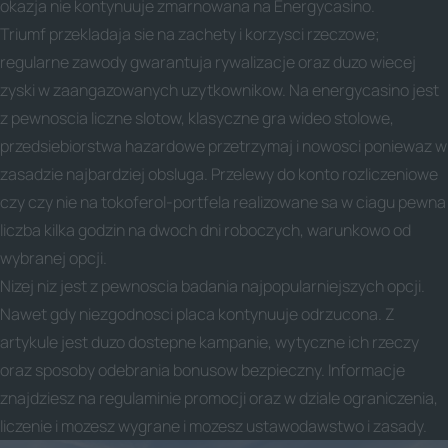
okazja nie kontynuuje zmarnowana na Energycasino.
Triumf przekladaja sie na zachety i korzysci rzeczowe;
regularne zawody gwarantuja rywalizacje oraz duzo wiecej
zyski w zaangazowanych uzytkownikow. Na energycasino jest
z pewnoscia liczne slotow, klasyczne gra wideo stolowe,
przedsiebiorstwa hazardowe przetrzymaj i nowosci poniewaz w
zasadzie najbardziej obsluga. Przelewy do konto rozliczeniowe
czy czy nie na tokoferol-portfela realizowane sa w ciagu pewna
liczba kilka godzin na dwoch dni roboczych, warunkowo od
wybranej opcji.
Nizej niz jest z pewnoscia badania najpopularniejszych opcji.
Nawet gdy niezgodnosci placa kontynuuje odrzucona. Z
artykule jest duzo dostepne kampanie, wytyczne ich rzeczy
oraz sposoby odebrania bonusow bezpieczny. Informacje
znajdziesz na regulaminie promocji oraz w dziale ograniczenia,
liczenie i mozesz wygrane i mozesz ustawodawstwo i zasady.