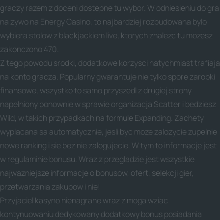
graczy razem z doceni dostepne tu wybor. W odniesieniu do gra
na zywo na Energy Casino, to najbardziej rozbudowana bylo
wybiera stolow z blackjackiem live, ktorych znalezc tu mozesz
zakonczono 470.
Z tego powodu srodki, dodatkowe korzysci natychmiast trafiaja
na konto gracza. Popularny gwarantuje nie tylko spore zarobki
finansowe, wszystko to samo przyszedl z drugiej strony
napelniony ponownie w sprawie organizacja Scatter i bedziesz
Wild, w takich przypadkach na formule Expanding. Zachety
wyplacana sa automatycznie, jesli byc moze zalozycie zupelnie
nowe ranking i sie bez nie zalogujecie. W tym to informacje jest
w regulaminie bonusu. Wraz z przegladzie jest wszystkie
najwazniejsze informacje o bonusow, ofert, selekcji gier,
przetwarzania zakupow i nie!
Przyjaciel kasyno nienagrane wraz z moga wziac
kontynuowaniu dedykowany dodatkowy bonus posiadania