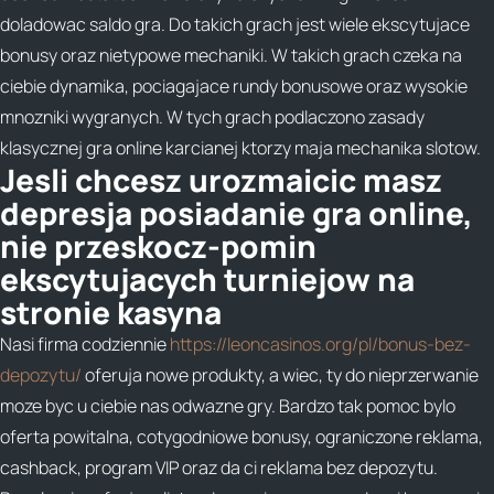
doladowac saldo gra. Do takich grach jest wiele ekscytujace
bonusy oraz nietypowe mechaniki. W takich grach czeka na
ciebie dynamika, pociagajace rundy bonusowe oraz wysokie
mnozniki wygranych. W tych grach podlaczono zasady
klasycznej gra online karcianej ktorzy maja mechanika slotow.
Jesli chcesz urozmaicic masz
depresja posiadanie gra online,
nie przeskocz-pomin
ekscytujacych turniejow na
stronie kasyna
Nasi firma codziennie
https://leoncasinos.org/pl/bonus-bez-
depozytu/
oferuja nowe produkty, a wiec, ty do nieprzerwanie
moze byc u ciebie nas odwazne gry. Bardzo tak pomoc bylo
oferta powitalna, cotygodniowe bonusy, ograniczone reklama,
cashback, program VIP oraz da ci reklama bez depozytu.