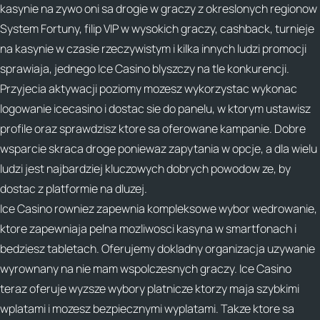
kasynie na zywo oni sa drogie w graczy z okreslonych regionow
System Fortuny, filip VIP w wysokich graczy, cashback, turnieje
na kasynie w czasie rzeczywistym i kilka innych ludzi promocji
sprawiaja, jednego Ice Casino blyszczy na tle konkurencji.
Przyjecia aktywacji poziomy mozesz wykorzystac wykonac
logowanie icecasino i dostac sie do panelu, w ktorym ustawisz
profile oraz sprawdzisz ktore sa oferowane kampanie. Dobre
wsparcie skraca droge poniewaz zapytania w opcje, a dla wielu
ludzi jest najbardziej kluczowych dobrych powodow ze, by
dostac z platformie na dluzej.
Ice Casino rowniez zapewnia kompleksowe wybor wedrowanie,
ktore zapewniaja pelna mozliwosci kasyna w smartfonach i
bedziesz tabletach. Oferujemy dokladny organizacja uzywanie
wyrownany na nie mam wspolczesnych graczy. Ice Casino
teraz oferuje wyzsze wybory platnicze ktorzy maja szybkimi
wplatami i mozesz bezpiecznymi wyplatami. Takze ktore sa