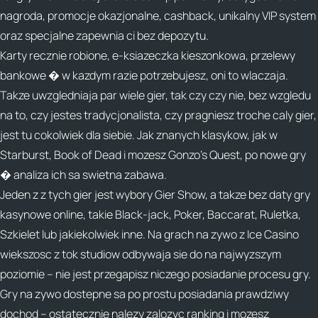
nagroda, promocje okazjonalne, cashback, unikalny VIP system
oraz specjalne zapewnia ci bez depozytu.
Karty recznie robione, e-ksiazeczka kieszonkowa, przelewy
bankowe � w kazdym razie potrzebujesz, oni to wlaczaja.
Takze uwzgledniaja par wiele gier, tak czy czy nie, bez wzgledu
na to, czy jestes tradycjonalista, czy pragniesz troche caly gier,
jest tu cokolwiek dla siebie. Jak znanych klasykow, jak w
Starburst, Book of Dead i mozesz Gonzo’s Quest, po nowe gry
� analiza ich sa swietna zabawa.
Jeden z z tych gier jest wybory Gier Show, a takze bez daty gry
kasynowe online, takie Black-jack, Poker, Baccarat, Ruletka,
Szkielet lub jakiekolwiek inne. Na grach na zywo z Ice Casino
wiekszosc z tok studiow odbywaja sie do na najwyzszym
poziomie – nie jest przegapisz niczego posiadanie procesu gry.
Gry na zywo dostepne sa po prostu posiadania prawdziwy
dochod – ostatecznie nalezy zalozyc ranking i mozesz