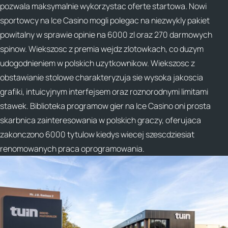
pozwala maksymalnie wykorzystac oferte startowa. Nowi
sportowcy na Ice Casino mogli polegac na niezwykly pakiet
powitalny w sprawie opinie na 6000 zl oraz 270 darmowych
spinow. Wiekszosc z premia wejdz zlotowkach, co duzym
udogodnieniem w polskich uzytkownikow. Wiekszosc z
obstawianie stolowe charakteryzuja sie wysoka jakoscia
grafiki, intuicyjnym interfejsem oraz roznorodnymi limitami
stawek. Biblioteka programow gier na Ice Casino oni prosta
skarbnica zainteresowania w polskich graczy, oferujaca
zakonczono 6000 tytulow kiedys wiecej szescdziesiat
renomowanych praca oprogramowania.