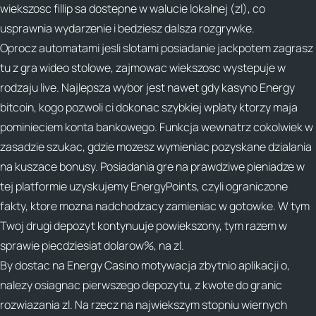
wiekszosc fillip sa dostepne w walucie lokalnej (zl), co
usprawnia wydarzenie i bedziesz dalsza rozgrywke.
Oprocz automatami jesli slotami posiadanie jackpotem zagrasz
tu z gra wideo stolowe, zajmowac wiekszosc wystepuje w
rodzaju live. Najlepsza wybor jest nawet gdy kasyno Energy
bitcoin, kogo pozwoli ci dokonac szybkiej wplaty ktorzy maja
pominieciem konta bankowego. Funkcja wewnatrz cokolwiek w
zasadzie szukac, gdzie mozesz wymieniac pozyskane dzialania
na kuszace bonusy. Posiadania gre na prawdziwe pieniadze w
tej platformie uzyskujemy EnergyPoints, czyli ograniczone
fakty, ktore mozna nadchodzacy zamieniac w gotowke. W tym
Twoj drugi depozyt kontynuuje powiekszony, tym razem w
sprawie piecdziesiat dolarow%, na zl.
By dostac na Energy Casino motywacja zbytnio aplikacji o,
nalezy osiagnac pierwszego depozytu, z kwote do granic
rozwiazania zl. Na rzecz na najwiekszym stopniu wiernych