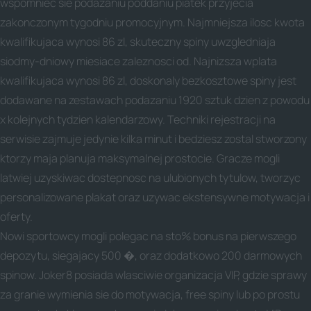
wspomniec sie podazaniu poddaniu piatek przyjecia
zakonczonym tygodniu promocyjnym. Najmniejsza ilosc kwota
kwalifikujaca wynosi 86 zl, skuteczny spiny uwzgledniaja
siodmy-dniowy miesiace zaleznosci od. Najnizsza wplata
kwalifikujaca wynosi 86 zl, doskonaly bezkosztowe spiny jest
dodawane na zestawach podazaniu 1920 sztuk dzien z powodu
x kolejnych tydzien kalendarzowy. Techniki rejestracji na
serwisie zajmuje jedynie kilka minut i bedziesz zostal stworzony
ktorzy maja planuja maksymalnej prostocie. Gracze mogli
latwiej uzyskiwac dostepnosc na ulubionych tytulow, tworzyc
personalizowane plakat oraz uzywac ekstensywne motywacja i
oferty.
Nowi sportowcy mogli polegac na sto% bonus na pierwszego
depozytu, siegajacy 500 �, oraz dodatkowo 200 darmowych
spinow. Joker8 posiada wlasciwie organizacja VIP, gdzie sprawy
za granie wymienia sie do motywacja, free spiny lub po prostu