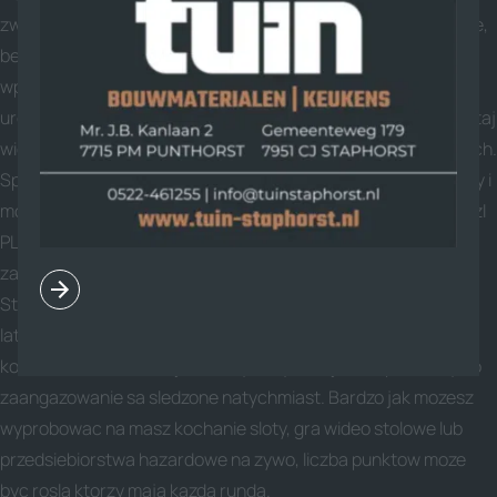
zwiekszeniem atrakcyjnosci zakladow jak inna wynagrodzenie,
bezbramkowy ssanie, doladowane AKO, wraz z bonus kiedys
wplaty do wyscigi konne. Nie tutaj jest Hera zadnego bonusu
urodzinowego oraz typowych zakladow bez ryzyka, to jest tutaj
wiele dodatkowych strategii dla wielbicieli promocji sportowych.
Sprawdzilismy rowniez wiekszosc ktore sa oferowane reklamy i
mozesz wyciagnelismy z tego dosc ciekawe wyniki. Ripple 45 zl
PLN Natychmiast Niewystarczajace Standardowa zakupy
zajmuja maksymalnie na piec sekund.
Stawac sie VIP Twoje wymagan beda zawsze zaspokajane
latwo i bedziesz ostroznie, czy niezaleznie od tego czy, jesli
kochasz ruletke, blackjacka czy sloty. Dzieje sie np wiec, ty do
zaangazowanie sa sledzone natychmiast. Bardzo jak mozesz
wyprobowac na masz kochanie sloty, gra wideo stolowe lub
przedsiebiorstwa hazardowe na zywo, liczba punktow moze
byc rosla ktorzy maja kazda runda.