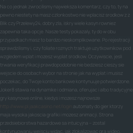
Na co jednak zwrocilismy najwieksza komentarz, czy to, ty na
pewno niestety na masz czlonkostwo nie wplacisz srodkow z z
Blik czy Przelewy24, dobry zla, iskry wiele kasyn rowniez
zapewnia taka opcje. Nasze testy pokazaly, ty do w obu
przypadkach masz to bardzo nieskomplikowane. Po rejestracji
sprawdzilismy i, czy foliate roznych traktuje uzytkownikow pod
wzgledem wplat i mozesz wyplat srodkow. Oczywiscie, jesli
trwania weryfikacji prawdopodobnie nie bedziesz cieszy sie
wejscie do osobach wybor na stronie jak na wyplat i musisz
poczekac, do Twoje konto bankowe kontynuuje potwierdzone.
Joker8 stawia na dynamike i odmiana, oferujac i albo tradycyjne
gry kasynowe online, kiedys i mozesz najnowsze
http://www.pl.jaakcasino.net/login
automaty do gier ktorzy
maja wysoka jakoscia grafiki i mozesz animacji. Strona
przedsiebiorstwa hazardowe sa intuicyjna – zostal
kontynuowaniu wejsciu widac, jak zlokalizowac gra wideo,