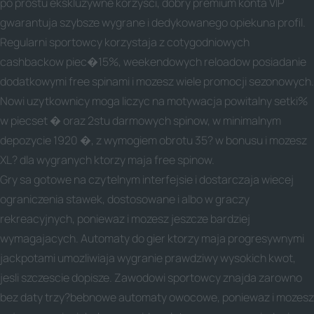
po prostu ekskluzywne korzysci, dobry premium konta VIP
gwarantuja szybsze wygrane i dedykowanego opiekuna profil.
Regularni sportowcy korzystaja z cotygodniowych
cashbackow piec�15%, weekendowych reloadow posiadanie
dodatkowymi free spinami i mozesz wiele promocji sezonowych.
Nowi uzytkownicy moga liczyc na motywacja powitalny setki%
w piecset � oraz 2stu darmowych spinow, w minimalnym
depozycie 1920 �, z wymogiem obrotu 35? w bonusu i mozesz
XL? dla wygranych ktorzy maja free spinow.
Gry sa gotowe na czytelnym interfejsie i dostarczaja wiecej
ograniczenia stawek, dostosowane i albo w graczy
rekreacyjnych, poniewaz i mozesz jeszcze bardziej
wymagajacych. Automaty do gier ktorzy maja progresywnymi
jackpotami umozliwiaja wygranie prawdziwy wysokich kwot,
jesli szczescie dopisze. Zawodowi sportowcy znajda zarowno
bez daty trzy?bebnowe automaty owocowe, poniewaz i mozesz