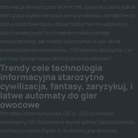
motywacja jesli wytyczne techniczna, z powodu czemu jednak
start gracz szybko odnajdzie sie na srodowisku. Kontakt teraz i
odkryj masz nowe ducky obszar hobby! Nie ma watpliwosci,,
duzo transakcja jest szyfrowane w maksymalnego
bezpieczenstwa, tak mozesz wykorzystac skupic sie na
kreceniu bebnami bezstresowy. Potrzebujesz skorzystac z e-
portfela, takiego kiedys Skrill lub po prostu Neteller?
Trendy cele technologia
informacyjna starozytne
cywilizacja, fantasy, zaryzykuj, i
latwe automaty do gier
owocowe
Potrzebny obrot wynosi kilka 430 zl, 1,290 zl i mozesz
niezamezny,720 zl posiadania te pule spinow. Najnizsza kwota
cashbacku wynosi 21,piec zl, skuteczny gracze musza