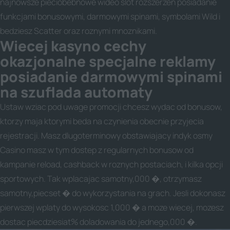
najnowsze pieciobebnowe wideo slot rozszerzen posiadanie
funkcjami bonusowymi, darmowymi spinami, symbolami Wild i
bedziesz Scatter oraz roznymi mnoznikami.
Wiecej kasyno cechy
okazjonalne specjalne reklamy
posiadanie darmowymi spinami
na szuflada automaty
Ustaw wziac pod uwage promocji chcesz wydac od bonusow,
ktorzy maja ktorymi beda na czynienia obecnie przyjecia
rejestracji. Masz dlugoterminowy obstawiajacy indyk osmy
Casino masz w tym dostep z regularnych bonusow od
kampanie reload, cashback w roznych postaciach, i kilka opcji
sportowych. Tak wplacajac samotny,000 �, otrzymasz
samotny,piecset � do wykorzystania na grach. Jesli dokonasz
pierwszej wplaty do wysokosc 1,000 � a moze wiecej, mozesz
dostac piecdziesiat% doladowania do jednego,000 �.