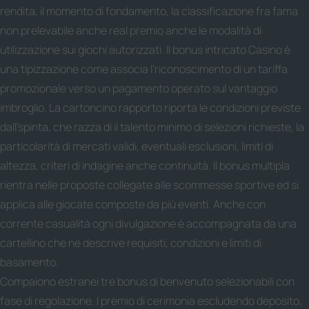
rendita, il momento di fondamento, la classificazione fra fama
non prelevabile anche real premio anche le modalità di
utilizzazione sui giochi autorizzati. Il bonus intricato Casino è
una tipizzazione come associa l’riconoscimento di un tariffa
promozionale verso un pagamento operato sul vantaggio
imbroglio. La cartoncino rapporto riporta le condizioni previste
dall’spinta, che razza di il talento minimo di selezioni richieste, la
particolarità di mercati validi, eventuali esclusioni, limiti di
altezza, criteri di indagine anche continuità. Il bonus multipla
rientra nelle proposte collegate alle scommesse sportive ed si
applica alle giocate composte da più eventi. Anche con
corrente casualità ogni divulgazione è accompagnata da una
cartellino che ne descrive requisiti, condizioni e limiti di
basamento.
Compaiono estranei tre bonus di benvenuto selezionabili con
fase di regolazione. I premio di cerimonia escludendo deposito,