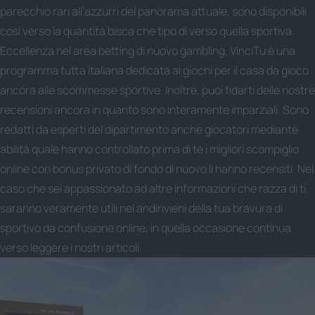
parecchio rari all’azzurri del panorama attuale, sono disponibili
così verso la quantità bisca che tipo di verso quella sportiva.
Eccellenza nel area betting di nuovo gambling, VinciTu è una
programma tutta italiana dedicata ai giochi per il casa da gioco
ancora alle scommesse sportive. Inoltre, puoi fidarti delle nostre
recensioni ancora in quanto sono interamente imparziali. Sono
redatti da esperti del dipartimento anche giocatori mediante
abilità quale hanno controllato prima di te i migliori scompiglio
online con bonus privato di fondo di nuovo li hanno recensiti. Nel
caso che sei appassionato ad altre informazioni che razza di ti
saranno veramente utili nel andirivieni della tua bravura di
sportivo da confusione online, in quella occasione continua
verso leggere i nostri articoli.