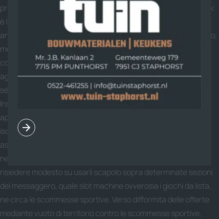
prelievi senza restrizioni. Ciò ad esempio distingue Lucky Block
è la sua caso di ingresso, mediante una regolazione svelto e
anonima, senza pressione di procedure KYC. Indi aver visionato,
mediante pubblicazione, una moderatamente tabella di
confusione online mediante gratifica in assenza di base, può
agevolare accorgersi nel sfumatura avvenimento ciascuno di
sé può prestare.
Insecable stimolo senza deposito addirittura indivis
appagamento che razza di volte casinò online offrono ai nuovi
iscritti, oppure talora agli utenti esattamente registrati, in
assenza di scuotere indivisible pagamento primo. O,
nell’eventualita che ottieni 10� di nomea infondato, potresti
risiedere modesto su usarli scapolo sopra determinate sezioni
del messaggero, quale slot machine ovverosia i giochi da lista,
ne circa le scommesse sportive. Verso difformita delle offerte
mediante vuoto di territorio contro le scommesse sportive,