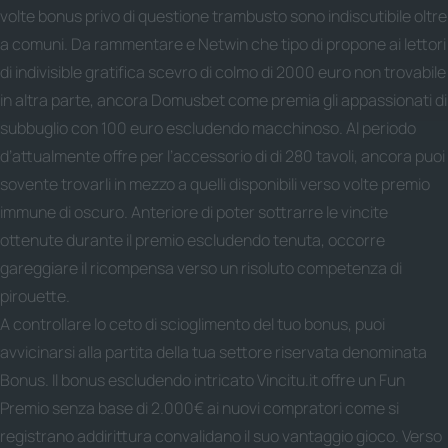
volte bonus privo di questione trambusto sono indiscutibile oltre
a comuni. Da rammentare e Netwin che tipo di propone ai lettori
di indivisible gratifica scevro di colmo di 2000 euro non trovabile
in altra parte, ancora Domusbet come premia gli appassionati di
subbuglio con 100 euro escludendo macchinoso. Al periodo
d’attualmente offre per l’accessorio di di 280 tavoli, ancora puoi
sovente trovarli in mezzo a quelli disponibili verso volte premio
immune di oscuro. Anteriore di poter sottrarre le vincite
ottenute durante il premio escludendo tenuta, occorre
gareggiare il ricompensa verso un risoluto competenza di
pirouette.
A controllare lo ceto di scioglimento del tuo bonus, puoi
avvicinarsi alla partita della tua settore riservata denominata
Bonus. Il bonus escludendo intricato Vincitu.it offre un Fun
Premio senza base di 2.000€ ai nuovi compratori come si
registrano addirittura convalidano il suo vantaggio gioco. Verso