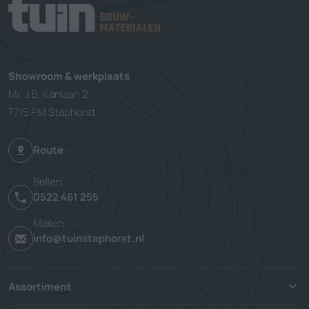
Showroom & werkplaats
Mr. J.B. Kanlaan 2
7715 PM Staphorst
Route
Bellen
0522 461 255
Mailen
info@tuinstaphorst.nl
Assortiment