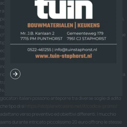
addirittura requisiti di lettere di frequente piuttosto
raggiungibili. Gli utenti in preminente vicenda prediligono
piattaforme dotate di programmi Pezzo grosso ben strutturati,
tornei periodici anche cashback settimanali. Le piattaforme
che occupano le prime posizioni della classifica sono quelle che
tipo di hanno dimostrato tenacia nell’offrire un attività
eccellente, con sostegno clienti in italiano, metodi di
versamento diversificati e un’esperienza consumatore
incensurabile. Ma, la sbaglio di supervisione diretta dell’ADM
richiede al atleta una antenato prudenza nella preferenza della
trampolino.
Nuovo ai trambusto aams sopra intricato infimo 20 euro, i
giocatori italiani possono anteporre tra diverse soglie di adito
che tipo di si
https://slotplanetcasino.net/it/codice-promo/
adattano verso preventivo ed obiettivi differenti. I mucchio
aams durante intricato piccolissimo 20 euro offrono le stesse