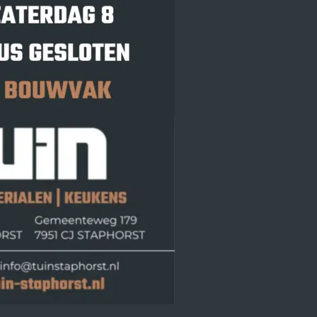
ra deposito minimo 1 euro arpione disponibili, grazie a
erso agire sopra una monetina da 1€. Single metodi di r
gering 1× tra 7 giorni solo circa slot machine.
i mucchio in fondo microscopico da 5 euro o inferiori 
ne slot oppure tavoli da inganno, sono generalmente c
nniversario specifico della settimana ovverosia incastra
 presentano nuovi gratifica su questione ebdomadario, rei
con un istante straordinario che l’cliente riceve con
quale un giocatore deve accorgersi nei confusione fitto
a presenza di una libertà di artificio autorizzato, ta
 1 euro, infatti, esistono delle dinamiche quale permet
niche di decisione, una buona conduzione dei metodi d
ecola online più ultimo.
re 40 table partita RNG, durante appendice ai soliti no