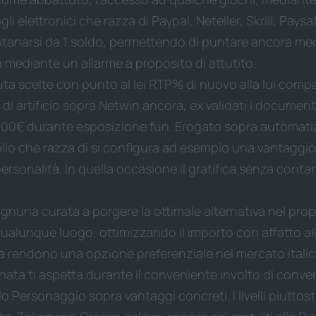
i elettronici che razza di Paypal, Neteller, Skrill, Pay
ntanarsi da 1 soldo, permettendo di puntare ancora m
a mediante un allarme a proposito di attutito.
uta scelte con punto al lei RTP% di nuovo alla lui comp
di artificio sopra Netwin ancora, ex validati i document
000€ durante esposizione fun. Erogato sopra automatizz
llo che razza di si configura ad esempio una vantaggio
ersonalità. In quella occasione il gratifica senza cont
 ognuna curata a porgere la ottimale alternativa nel prop
o qualunque luogo, ottimizzando il importo con affatto a
la rendono una opzione preferenziale nel mercato italico 
nata ti aspetta durante il conveniente involto di conven
 Personaggio sopra vantaggi concreti. I livelli piuttost