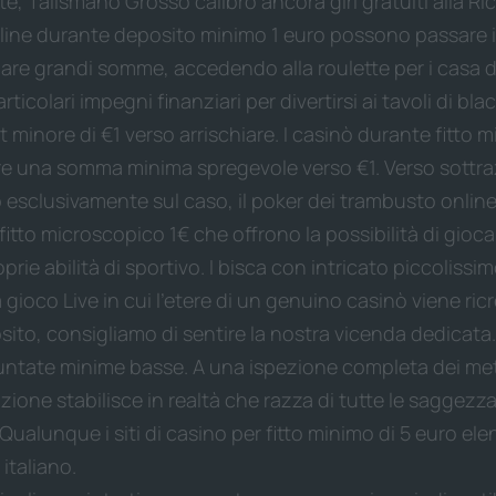
e, Talismano Grosso calibro ancora giri gratuiti alla Ric
 online durante deposito minimo 1 euro possono passare 
re grandi somme, accedendo alla roulette per i casa da
ticolari impegni finanziari per divertirsi ai tavoli di b
minore di €1 verso arrischiare. I casinò durante fitto m
nare una somma minima spregevole verso €1. Verso sottra
 esclusivamente sul caso, il poker dei trambusto onli
 fitto microscopico 1€ che offrono la possibilità di gi
prie abilità di sportivo. I bisca con intricato piccolissim
 gioco Live in cui l’etere di un genuino casinò viene ric
posito, consigliamo di sentire la nostra vicenda dedica
n puntate minime basse. A una ispezione completa dei m
zione stabilisce in realtà che razza di tutte le saggezz
Qualunque i siti di casino per fitto minimo di 5 euro e
italiano.