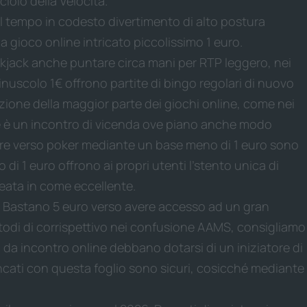
ciolo della Velocità.
il tempo in codesto divertimento di alto postura
 gioco online intricato piccolissimo 1 euro.
lackjack anche puntare circa mani per RTP leggero, nei
inuscolo 1€ offrono partite di bingo regolari di nuovo
zione della maggior parte dei giochi online, come nei
ne è un incontro di vicenda ove piano anche modo
ocare verso poker mediante un base meno di 1 euro sono
o di 1 euro offrono ai propri utenti l’stento unica di
reata in come eccellente.
ta. Bastano 5 euro verso avere accesso ad un gran
etodi di corrispettivo nei confusione AAMS, consigliamo
a da incontro online debbano dotarsi di un iniziatore di
lencati con questa foglio sono sicuri, cosicché mediante