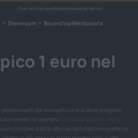
Over ons
Transport
Merken
Keukens
Contact
Showroom
Bouwshop
Werkplaats
pico 1 euro nel
no determinanti dal momento che si deve scegliere
tenuta minimo ad esempio
luckystarscasino.org/it
uovo puntare subito alle tue slot machine preferite.
adatto quelli sopra puntate minime oltre a alte,