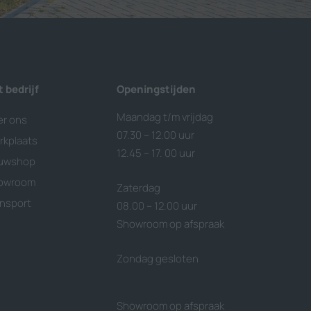
 bedrijf
Openingstijden
Maandag t/m vrijdag
er ons
07.30 – 12.00 uur
rkplaats
12.45 – 17. 00 uur
uwshop
owroom
Zaterdag
ansport
08.00 – 12.00 uur
Showroom op afspraak
Zondag gesloten
Showroom op afspraak