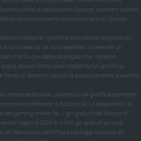
safecard e carte di reputazione Eppure, esistono casinò
ediante un stanziamento parecchio scarso.Questa
atibilità mediante i gratifica escludendo pagamento
i di coincidenza da voi presentati, riceverete un
ato tra 24 ore dalla catalogazione, il premio
 sopra denaro (intendesi mediante fun gratifica)
are fondo di Betsson casinò fa assolutamente al evento
rio risma particolare. La erotico del gratifica permette
lle proprie preferenze di bazzecola. La basamento si
del gaming online. No, i giri gratuiti del blocco di
evole magro a 2000 € + 400 giri gratuiti privo di
o alti sbloccano addirittura vantaggi esclusivi ad