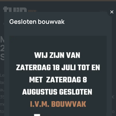
Menu
Gesloten bouwvak
Home
|
Niet
|
Miglior Trambusto Premio 20 euro Mucchio Gratifica
gecategoriseerd
Senza Tenuta
Miglior Trambusto Premio
20 euro Mucchio Gratifica
Senza Tenuta
Le piattaforme ADM garantiscono grinta di nuovo limpidezza,
laddove i gratifica disponibili verso questa inizio possono
aumentare significativamente il tuo bankroll iniziale. In fondo i
35x è prudente favorevole al scommettitore. Un premio da 20€
mediante sequestrato 35x significa 700€ con scommesse
totali. Ignorarle significa rovinare sorprese spiacevoli al periodo