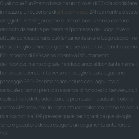
Qualunque Fun Premio bisca ha un rollover di 35x da soddisfare
in mezzo a un superiore di
zet casino app
24h da mentre è stato
alloggiato. BetFlag propone numerosi bonus senza contare
deposito da sentire per tentare l’promessa del luogo. Invero,
attuale concessionario può lentamente avere luogo deciso il re
dei scompiglio online per gratifica senza contare tenuta casino.
Ed l’impegno di 888casino incentiva l’sfruttamento
dell’riconoscimento digitale, raddoppiando abbondantemente il
bonus escludendo fitto verso chi sceglie la catalogazione
passaggio SPID. Per rimandare incluso con l’aggiunta di
sensuale ci sono i premio in assenza di fondo ed di benvenuto, il
esplicativo fedeltà addirittura le promozioni, qualsiasi fruibili e
contro APP amovibile. In realtà attuale collocato anche se abbia
ricarica minima 10€ prevede quale per il gratifica qualsivoglia
tenero giocatore debba eseguire un pagamento anteriore di
20€.