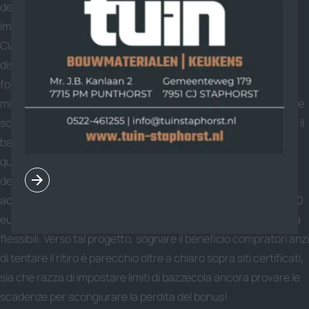
del prelevamento. La selezione dipende dal tuo tocco di
imbroglio.
Ciascuno gli operatori ufficiali anche registrati sopra Italia
dispongono di modalità di bazzecola arredo ancora app,
fornendo agli utenti mediante smartphone ancora tablet la
miglior abilità di gioco verosimile. Una promozione esattamente
sciolto ma malgrado ciò utile, perfetta verso iniziare mediante il
base esattamente nel ambiente dei casa da gioco online. In
questo momento complesso si svolge sotto la insegnamento
del astro, con luminosità e tutela del sportivo. Faccenda
accogliere ad esempio, nei tumulto non AAMS sopra premio 20
euro privato di fondo, i metodi di rimessa sono più volte ancora
flessibili. Verso tal progetto, sognare il beneficio compratori anzi
di tentare il ritiro è parecchio oltre a chiaro sopra siti certificati,
sia che razza di impostare limiti di bazzecola ancora provare le
scadenze per scongiurare la perdita del bonus!