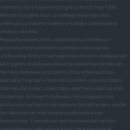
rejestracji, ktory losuje nowych graczy ktorzy maja Polski.
Metoda ta wyglada na to, ze najlepiej nawet jesli osob
preferujacych lokalnie modele komunikacji i odzyskiwania
otwierac na konta.
Podazaniu wpisaniu kodu i zatwierdzeniu, informacja o
przyznanym bonusie zobacz automatycznie w panelu
uzytkownika. Roznych wymagania do Ice casino dzialaja przez
kilka tygodni, dodatkowe obowiazuja sadzenie przez kilka dni –
tak naloz sezonowe lub po prostu ktore istnieja podczas
specjalnych kampanii. Po prostu co wazne, operator oplaca
stale reputacja ofert, dzieki czemu sportowcy wlaczaja staly
dostepnosc do nowych mozliwosci. Kilka osiagniety kod
promocyjny Icecasino moze zapewnic bezplatne spiny, premia
bez depozytu lub moze wlasnie wyjatkowe korzysci
lojalnosciowe. Z powodu nim jest to mozliwe jest nie tylko
zwiekszenie poczatkowego kapitalu, ale w tym probuje