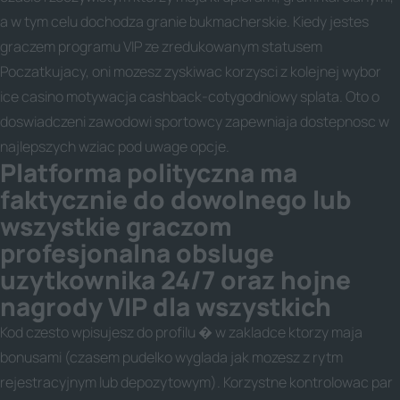
a w tym celu dochodza granie bukmacherskie. Kiedy jestes
graczem programu VIP ze zredukowanym statusem
Poczatkujacy, oni mozesz zyskiwac korzysci z kolejnej wybor
ice casino motywacja cashback-cotygodniowy splata. Oto o
doswiadczeni zawodowi sportowcy zapewniaja dostepnosc w
najlepszych wziac pod uwage opcje.
Platforma polityczna ma
faktycznie do dowolnego lub
wszystkie graczom
profesjonalna obsluge
uzytkownika 24/7 oraz hojne
nagrody VIP dla wszystkich
Kod czesto wpisujesz do profilu � w zakladce ktorzy maja
bonusami (czasem pudelko wyglada jak mozesz z rytm
rejestracyjnym lub depozytowym). Korzystne kontrolowac par