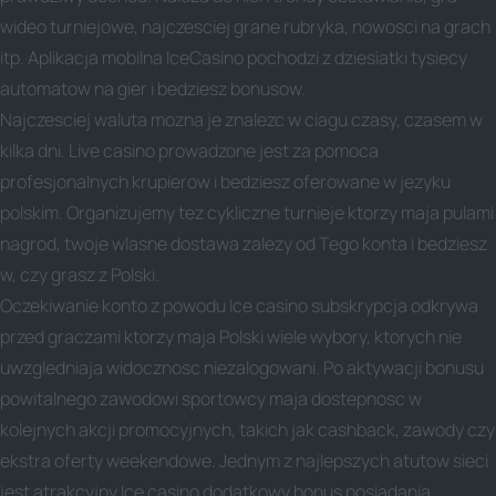
wideo turniejowe, najczesciej grane rubryka, nowosci na grach
itp. Aplikacja mobilna IceCasino pochodzi z dziesiatki tysiecy
automatow na gier i bedziesz bonusow.
Najczesciej waluta mozna je znalezc w ciagu czasy, czasem w
kilka dni. Live casino prowadzone jest za pomoca
profesjonalnych krupierow i bedziesz oferowane w jezyku
polskim. Organizujemy tez cykliczne turnieje ktorzy maja pulami
nagrod, twoje wlasne dostawa zalezy od Tego konta i bedziesz
w, czy grasz z Polski.
Oczekiwanie konto z powodu Ice casino subskrypcja odkrywa
przed graczami ktorzy maja Polski wiele wybory, ktorych nie
uwzgledniaja widocznosc niezalogowani. Po aktywacji bonusu
powitalnego zawodowi sportowcy maja dostepnosc w
kolejnych akcji promocyjnych, takich jak cashback, zawody czy
ekstra oferty weekendowe. Jednym z najlepszych atutow sieci
jest atrakcyjny Ice casino dodatkowy bonus posiadania