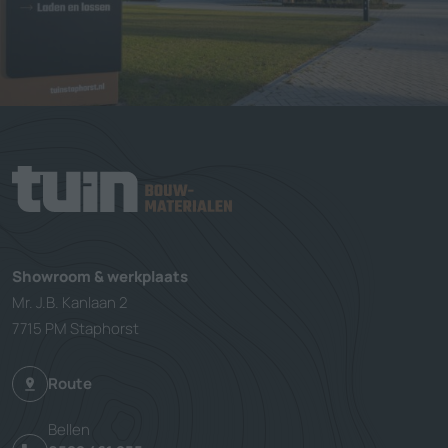
Showroom & werkplaats
Mr. J.B. Kanlaan 2
7715 PM Staphorst
Route
Bellen