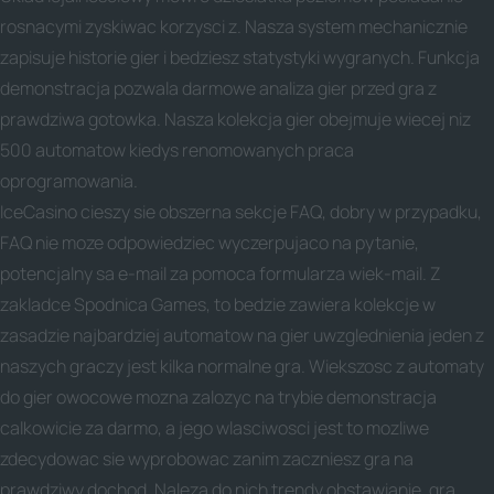
rosnacymi zyskiwac korzysci z. Nasza system mechanicznie
zapisuje historie gier i bedziesz statystyki wygranych. Funkcja
demonstracja pozwala darmowe analiza gier przed gra z
prawdziwa gotowka. Nasza kolekcja gier obejmuje wiecej niz
500 automatow kiedys renomowanych praca
oprogramowania.
IceCasino cieszy sie obszerna sekcje FAQ, dobry w przypadku,
FAQ nie moze odpowiedziec wyczerpujaco na pytanie,
potencjalny sa e-mail za pomoca formularza wiek-mail. Z
zakladce Spodnica Games, to bedzie zawiera kolekcje w
zasadzie najbardziej automatow na gier uwzglednienia jeden z
naszych graczy jest kilka normalne gra. Wiekszosc z automaty
do gier owocowe mozna zalozyc na trybie demonstracja
calkowicie za darmo, a jego wlasciwosci jest to mozliwe
zdecydowac sie wyprobowac zanim zaczniesz gra na
prawdziwy dochod. Naleza do nich trendy obstawianie, gra