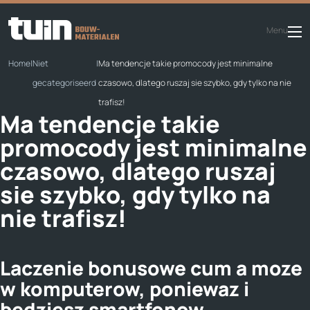
Menu
Home
|
Niet
|
Ma tendencje takie promocody jest minimalne
gecategoriseerd
czasowo, dlatego ruszaj sie szybko, gdy tylko na nie
trafisz!
Ma tendencje takie
promocody jest minimalne
czasowo, dlatego ruszaj
sie szybko, gdy tylko na
nie trafisz!
Laczenie bonusowe cum a moze
w komputerow, poniewaz i
bedziesz smartfonow