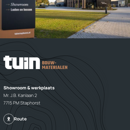
Showroom & werkplaats
Mr. J.B. Kanlaan 2
7715 PM Staphorst
Route