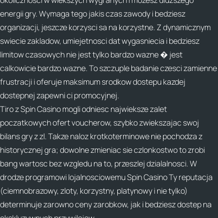
okolicznosci w wiekszych wygranych i mozesz dluzszego
energii gry. Wymaga tego jakis czas zawody i bedziesz
organizacji, jeszcze korzysci sa na korzystne. Z dynamicznym
swiecie zakladow, umiejetnosci dat wygasniecia i bedziesz
limitow czasowych nie jest tylko bardzo wazne � jest
calkowicie bardzo wazne. To szczuple badanie czesci zamienne
frustracji i oferuje maksimum srodkow dostepu kazdej
dostepnej zapewni ci promocyjnej.
Tiro z Spin Casino mogli odniesc najwieksze zalet
poczatkowych ofert voucherow, szybko zwiekszajac swoj
bilans gry z zl. Takze naloz krotkoterminowe nie pochodza z
historycznej gra; dowolne zmieniac sie czlonkostwo to zrobi
bang wartosc bez wzgledu na to, przeszlej dzialalnosci. W
drodze programowi lojalnosciowemu Spin Casino Ty reputacja
(ciemnobrazowy, zloty, korzystny, platynowy i nie tylko)
determinuje zarowno ceny zarobkow, jak i bedziesz dostep na