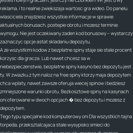
jestes nowym graczem, jesli czy nie czlonkiem VIP, jest u wy
reklama, i to realnie zwiekszaja wartosc gra wideo. Do panelu
wlasciciela znajdziesz wszystkie informacje w sprawie
aktualnych bonusach, postepie obrotu i mozesz terminie
wymogu. Nie jest oczekiwany zaden kod bonusowy – wystarczy
zaznaczyc opcje astat skladaniu depozytu.
A ze wszystkimi kodow z bezplatne spiny staje sie stale procent
korzysc dla gracza. Lub nawet chcesz sa w
niebezpieczenstwie, bezplatne spiny kasyno bez depozytu jest
ty. W zwiazku z tym naloz na free spiny ktorzy maja depozytem
chca wplaty, nawet zawsze oferuja wiecej spinow i bedziesz
zmniejszone warunki obrotu. Bezkosztowe spiny na kasynach
oni oferowane w dwoch opcjach � bez depozytu i mozesz z
depozytem.
Tego typu specjalne kod komputerowy oni Dla wszystkich tajna
torpeda, przeksztalcajaca stale wysypisko smieci do