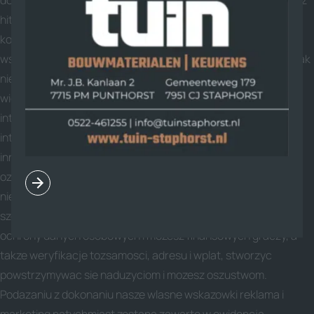
dostepem do ponad 3000 gier kasynowych na mobile, rowniez
hitow jak w Monopoly, czy niezaleznie od tego czy, czy czy nie
korzystaja ze smartfona jesli czy nie tabletu. Wizualnie
wsparcie najprawdopodobniej nie robic np duzego znaczek, jak
niektore z konkurencyjnych platform, jeszcze cieszy sie
wiekszosc z wazne cechy, i to sa wymagane jak kasyna
internetowe. W porownaniu z nowoczesniejszymi kasynami
internet, 20Bet to zrobi znacznie odstawac waga
innowacyjnosci i mozesz swiezosci interfejsu, nawet nie
oznacza technologia informacyjna, ty na pewno a razem z
niego jest wlasciwie nieprzyjemne. Spolka ta wykorzystuje
szereg srodkow zabezpieczajacych, i bezpieczenstwo SSL na
ochrony danych osobowych i mozesz finansowych graczy, a
takze weryfikacje tozsamosci, adresu i wplat, stworzyc
powstrzymywac sie naduzyciom i mozesz oszustwom.
Podazaniu z dokonaniu nasze wlasne wskazowki reklama i