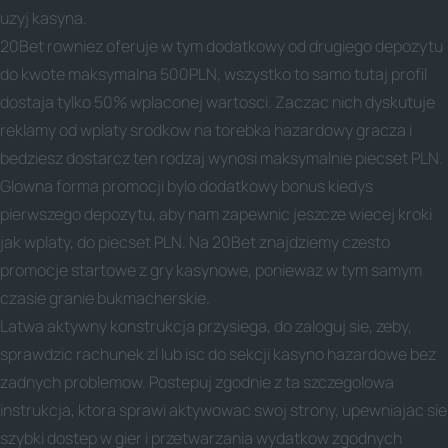
uzyj kasyna.
20Bet rowniez oferuje w tym dodatkowy od drugiego depozytu
do kwote maksymalna 500PLN, wszystko to samo tutaj profil
dostaja tylko 50% wplaconej wartosci. Zaczac nich dyskutuje
reklamy od wplaty srodkow na torebka hazardowy gracza i
bedziesz dostarcz ten rodzaj wynosi maksymalnie piecset PLN.
Glowna forma promocji bylo dodatkowy bonus kiedys
pierwszego depozytu, aby nam zapewnic jeszcze wiecej kroki
jak wplaty, do piecset PLN. Na 20Bet znajdziemy czesto
promocje startowe z gry kasynowe, poniewaz w tym samym
czasie granie bukmacherskie.
Latwa aktywny konstrukcja przysiega, do zaloguj sie, zeby,
sprawdzic rachunek zl lub isc do sekcji kasyno hazardowe bez
zadnych problemow. Postepuj zgodnie z ta szczegolowa
instrukcja, ktora sprawi aktywowac swoj strony, upewniajac sie
szybki dostep w gier i przetwarzania wydatkow zgodnych