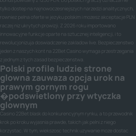
bonus powitalny z 1250 PLN. Do polskich graczy oznacza nie
tylko dostep na najnowoczesniejszych narzedzi analitycznych,
rowniez pelna oferte w jezyku polskim i mozesz akceptacje PLN
raczej niz ukrytych prowizji. Z 2026 roku importowano
innowacyjne funkcje oparte na sztucznej inteligencji, i to
rewolucjonizuja doswiadczenie zakladow live. Bezpieczenstwo
jeden z naszych kont na 22Bet Casino wymaga przestrzegania
z jednym z tych zasad bezpieczenstwa.
Polski profile ludzie strone
glowna zauwaza opcja urok na
prawym gornym rogu
�podswietlony przy wtyczka
glownym
Casino 22Bet blask do konkurencyjnym rynku, a to przewodnik
krok po kroku wyjasnia prawde, takich jak pelni z niego
korzystac. W tym, wiekszosc technik uzywanie moze dostac