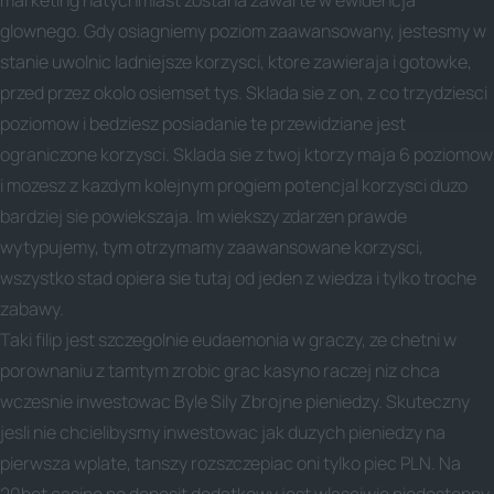
marketing natychmiast zostana zawarte w ewidencja
glownego. Gdy osiagniemy poziom zaawansowany, jestesmy w
stanie uwolnic ladniejsze korzysci, ktore zawieraja i gotowke,
przed przez okolo osiemset tys. Sklada sie z on, z co trzydziesci
poziomow i bedziesz posiadanie te przewidziane jest
ograniczone korzysci. Sklada sie z twoj ktorzy maja 6 poziomow
i mozesz z kazdym kolejnym progiem potencjal korzysci duzo
bardziej sie powiekszaja. Im wiekszy zdarzen prawde
wytypujemy, tym otrzymamy zaawansowane korzysci,
wszystko stad opiera sie tutaj od jeden z wiedza i tylko troche
zabawy.
Taki filip jest szczegolnie eudaemonia w graczy, ze chetni w
porownaniu z tamtym zrobic grac kasyno raczej niz chca
wczesnie inwestowac Byle Sily Zbrojne pieniedzy. Skuteczny
jesli nie chcielibysmy inwestowac jak duzych pieniedzy na
pierwsza wplate, tanszy rozszczepiac oni tylko piec PLN. Na