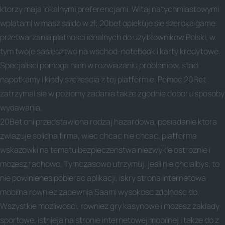
ktorzy maja lokalnymi preferencjami. Witaj natychmiastowymi
wplatami w masz saldo w zl; 20bet opiekuje sie szeroka game
przetwarzania platnosci idealnych do uzytkownikow Polski, w
tym twoje sasiedztwo na wschod-notebook i karty kredytowe.
Specjalisci pomoga nam w rozwiazaniu problemow, stad
napotkamy i kiedy szczescia z tej platformie. Pomoc 20Bet
zatrzymal sie w poziomy zadania takze zgodnie doboru sposoby
wydawania.
20Bet oni przedstawiona rodzaj hazardowa, posiadanie ktora
zwiazuje solidna firma, wiec chcac nie chcac, platforma
wskazowki na tematu bezpieczenstwa niezwykle ostroznie i
mozesz fachowo. Tymczasowo utrzymuj, jesli nie chcialbys, to
nie powinienes pobierac aplikacji, iskry strona internetowa
mobilna rowniez zapewnia Saami wysokosc zdolnosc do.
Wszystkie mozliwosci, rowniez gry kasynowe i mozesz zaklady
sportowe, istnieja na stronie internetowej mobilnej i takze do z