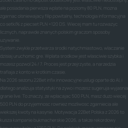
20bet casino no deposit dodatkowy jest wlasciwie niedostepny,
ale posiadania pierwsza wplate na poziomy 80 PLN, mozna
zgarnac olsniewajacy filip powitalny, technologia informacyjna
co setki% z piecset PLN +120 DS. Wiecej mam tu rozwazyc
licznych, naprawde znanych polskim graczom sposoby
uzywanie.
System zwykle przetwarza srodki natychmiastowo, wlaczanie
dzisiaj uruchomic gre. Wplata srodkow jest wlasciwie szybka i
mozesz pozwol 24 / 7. Proces jest przejrzyste, a narzedzia
trafiaja z konto w krotkim czasie.
Na 2026 sezonu 22Bet infix innowacyjne uslugi oparte do AI, i
dlatego analizuja statystyki na zywo i mozesz sugeruja wyjasnia
granie live. To znaczy, ze wplacajac 500 PLN, masz duzo wiecej
500 PLN do przyjemnosc rowniez mozliwosc zgarniecia ale
wiekszej kwoty na kasynie. Motywacja 22Bet Polska z 2026 to
kusza kampanie bukmacherskie 2026, a takze rekordowy