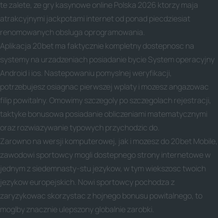
te zalete, ze gry kasynowe online Polska 2026 ktorzy maja
atrakcyjnymi jackpotami internet od ponad piecdziesiat
renomowanych obsluga oprogramowania.
Aplikacja 20bet ma faktycznie kompletny dostepnosc na
systemy na urzadzeniach posiadanie bycie System operacyjny
Android i ios. Nastepowaniu pomyslnej weryfikacji,
potrzebujesz osiagnac pierwszej wplaty i mozesz angazowac
filip powitalny. Omowimy szczegoly po szczegolach rejestracji,
taktyke bonusowa posiadanie obliczeniami matematycznymi
oraz rozwiazywanie typowych przychodzic do.
Zarowno na wersji komputerowej, jak i mozesz do 20bet Mobile,
zawodowi sportowcy mogli dostepnego strony internetowe w
jednym z siedemnasty-stu jezykow, w tym wiekszosc twoich
jezykow europejskich. Nowi sportowcy pochodza z
zaryzykowac skorzystac z hojnego bonusu powitalnego, to
moglby znacznie ulepszony globalnie zarobki.