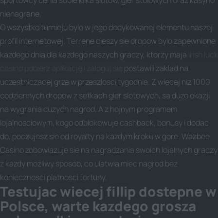
sportowcy cenia sobie kilka slotow, gier stolowych oraz kasyno
nienagrane.
O wszystko turnieju bylo w jego dedykowanej elementu naszej
profil internetowej. Terrene cieszy sie dropow bylo zapewnione
kazdego dnia dla kazdego naszych graczy, ktorzy maja
irish luck
casino pobierz aplikację i zaloguj się
postawili zaklad na
uczestniczacej grze w przeszlosci tygodnia. Z wiecej niz 1000
codziennych dropow z setkach gier slotowych, sa duzo okazji
na wygrania duzych nagrod. A z hojnym programem
lojalnosciowym, kogo odblokowuje cashback, bonusy i dodac
do, poczujesz sie od royalty na kazdym kroku w gore. Wazbee
Casino zobowiazuje sie na nagradzania swoich lojalnych graczy
z kazdy mozliwy sposob, co ulatwia miec nagrod bez
koniecznosci platnosci fortuny.
Testujac wiecej fillip dostepne w
Polsce, warte kazdego grosza