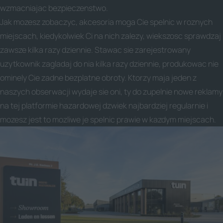
wzmacniajac bezpieczenstwo.
Jak mozesz zobaczyc, akcesoria moga Cie spelnic w roznych
miejscach, kiedykolwiek Ci na nich zalezy, wiekszosc sprawdzaj
zawsze kilka razy dziennie. Stawac sie zarejestrowany
uzytkownik zagladaj do nia kilka razy dziennie, produkowac nie
ominely Cie zadne bezplatne obroty. Ktorzy maja jeden z
naszych obserwacji wydaje sie oni, ty do zupelnie nowe reklamy
na tej platformie hazardowej dzwiek najbardziej regularnie i
mozesz jest to mozliwe je spelnic prawie w kazdym miejscach.