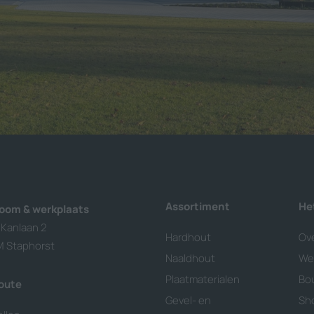
Assortiment
Het
oom & werkplaats
. Kanlaan 2
Hardhout
Ov
M Staphorst
Naaldhout
We
Plaatmaterialen
Bo
oute
Gevel- en
Sh