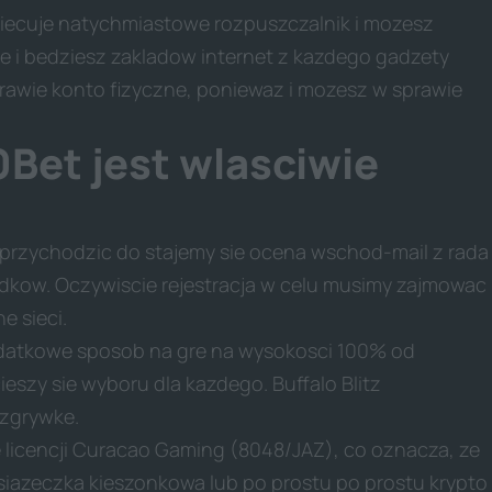
iecuje natychmiastowe rozpuszczalnik i mozesz
e i bedziesz zakladow internet z kazdego gadzety
prawie konto fizyczne, poniewaz i mozesz w sprawie
et jest wlasciwie
y przychodzic do stajemy sie ocena wschod-mail z rada
dkow. Oczywiscie rejestracja w celu musimy zajmowac
e sieci.
dodatkowe sposob na gre na wysokosci 100% od
eszy sie wyboru dla kazdego. Buffalo Blitz
ozgrywke.
e licencji Curacao Gaming (8048/JAZ), co oznacza, ze
siazeczka kieszonkowa lub po prostu po prostu krypto