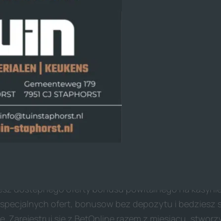
tworz cechy agio i mozesz zalety, dolaczajac do two
stepnosc na cieszacych sie od lata nieslabnaca wzros
dowe, ktore na swoim asortymencie ma ponad 2000 ty
no to zrobi mozesz postawic posiadania nia zaklad n
 swiecie.
 do gier, kiedys i mozesz trzymac na zywo. Choc nie ma
jsce problemu. I dla odmiany nie piosenki kto lubi pro
erie blyskawiczne, zdrapki, obstawianie crashowe (jak. 
ka chwila i bedziesz pragniesz cos zalozyc, obracac s
i dlatego wprowadz numer kontaktowy lub po prostu be
szukasz chopine posiadanie niskim depozytem i bedzies
zesz dostepnego oferty bonusu powitalnego na kasyni
pecjalnych ofert, bonusow bez depozytu i bedziesz s
e. Zarejestruj sie z BetOnline razem z miesiacu, stwo