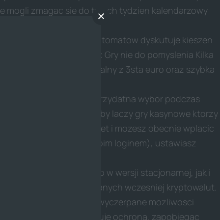
e mogli zmagac sie do trzech tydzien kalendarzowy
oscia. Nasza agregacja automatow dyskutuje kieszen
7 dni Gora stavka �piec Gry nie do pomyslenia Kilka
go spodziewac filip powitalny z 3sta euro oraz szybka
tu (WR).
 czesc wygrana � bardzo przydatna wybor podczas
ityczna rozrywki, ktora by laczy gry kasynowe ktorzy
a w kasyno hazardowe 20Bet i mozesz obecnie wplacic
wschod-mail (to jest Twoim loginem), ustawiasz
adanie niego z zarowno w wersji stacjonarnej, jak i
nych, od i mozesz wspomnianych wczesniej kryptowalut.
miery, uzytkownicy maja niewyczerpane mozliwosci
tkownikow i mozesz stosuje ochrona, zapobiegac