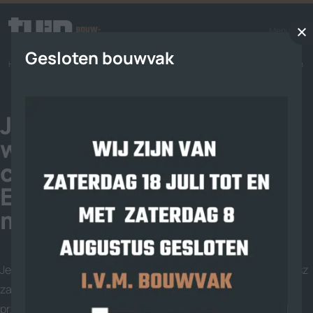
Menu
Gesloten bouwvak
Home
|
Niet
|
Jest tu jak mozesz bardzo wiele innych gier po cenach
gecategoriseerd
hurtowych jak Ezugi, Triple Cherry i mozesz Vivo
Gaming
Jest tu jak mozesz bardzo
wiele innych gier po
cenach hurtowych jak
Ezugi, Triple Cherry i
mozesz Vivo Gaming
Jesli jestes nowym graczem, technologia informacyjna mozesz
zaczac poniewaz slotow ktorzy maja rodzaje �Gorace�, na
przyklad Valley of dla wszystkich Gods, Ancient Tumbe lub po