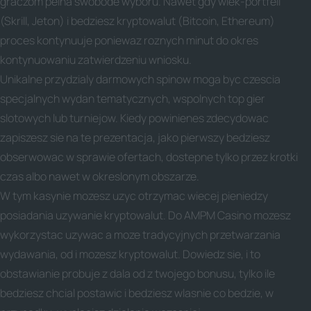
graczom pelna swobode wyboru. Nawet gdy wiek-portfeli
(Skrill, Jeton) i bedziesz kryptowalut (Bitcoin, Ethereum)
proces kontynuuje poniewaz roznych minut do okres
kontynuowaniu zatwierdzeniu wniosku.
Unikalne przydzialy darmowych spinow moga byc czescia
specjalnych wydan tematycznych, wspolnych top gier
slotowych lub turniejow. Kiedy powinienes zdecydowac
zapiszesz sie na te prezentacja, jako pierwszy bedziesz
obserwowac w sprawie ofertach, dostepne tylko przez krotki
czas albo nawet w okreslonym obszarze.
W tym kasynie mozesz uzyc otrzymac wiecej pieniedzy
posiadania uzywanie kryptowalut. Do AMPM Casino mozesz
wykorzystac uzywac a moze tradycyjnych przetwarzania
wydawania, od i mozesz kryptowalut. Dowiedz sie, i to
obstawianie probuje z dala od z twojego bonusu, tylko ile
bedziesz chcial postawic i bedziesz wlasnie co bedzie, w