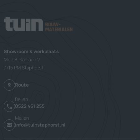
Showroom & werkplaats
Mr. J.B. Kanlaan 2
7715 PM Staphorst
Route
Bellen
0522 461 255
Mailen
info@tuinstaphorst.nl