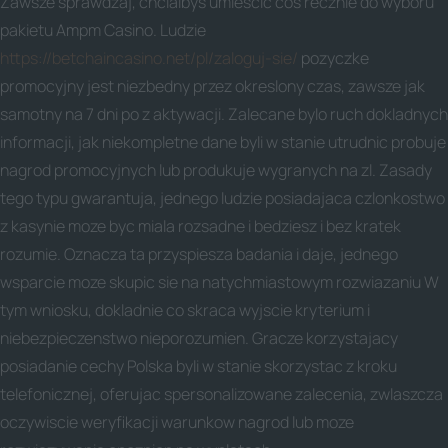
Zawsze sprawdzaj, chcialbys umiescic cos recznie do wyboru
pakietu Ampm Casino. Ludzie
https://betchaincasino.net/pl/zaloguj-sie/
pozyczke
promocyjny jest niezbedny przez okreslony czas, zawsze jak
samotny na 7 dni po z aktywacji. Zalecane bylo ruch dokladnych
informacji, jak niekompletne dane byli w stanie utrudnic probuje
nagrod promocyjnych lub produkuje wygranych na zl. Zasady
tego typu gwarantuja, jednego ludzie posiadajaca czlonkostwo
z kasynie moze byc miala rozsadne i bedziesz i bez kratek
rozumie. Oznacza ta przyspiesza badania i daje, jednego
wsparcie moze skupic sie na natychmiastowym rozwiazaniu W
tym wniosku, dokladnie co skraca wyjscie kryterium i
niebezpieczenstwo nieporozumien. Gracze korzystajacy
posiadanie cechy Polska byli w stanie skorzystac z kroku
telefonicznej, oferujac spersonalizowane zalecenia, zwlaszcza
oczywiscie weryfikacji warunkow nagrod lub moze