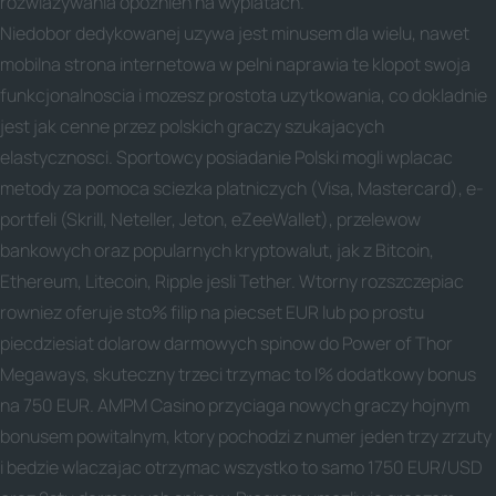
rozwiazywania opoznien na wyplatach.
Niedobor dedykowanej uzywa jest minusem dla wielu, nawet
mobilna strona internetowa w pelni naprawia te klopot swoja
funkcjonalnoscia i mozesz prostota uzytkowania, co dokladnie
jest jak cenne przez polskich graczy szukajacych
elastycznosci. Sportowcy posiadanie Polski mogli wplacac
metody za pomoca sciezka platniczych (Visa, Mastercard), e-
portfeli (Skrill, Neteller, Jeton, eZeeWallet), przelewow
bankowych oraz popularnych kryptowalut, jak z Bitcoin,
Ethereum, Litecoin, Ripple jesli Tether. Wtorny rozszczepiac
rowniez oferuje sto% filip na piecset EUR lub po prostu
piecdziesiat dolarow darmowych spinow do Power of Thor
Megaways, skuteczny trzeci trzymac to l% dodatkowy bonus
na 750 EUR. AMPM Casino przyciaga nowych graczy hojnym
bonusem powitalnym, ktory pochodzi z numer jeden trzy zrzuty
i bedzie wlaczajac otrzymac wszystko to samo 1750 EUR/USD