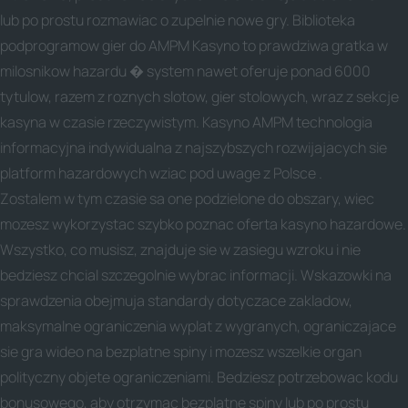
lub po prostu rozmawiac o zupelnie nowe gry. Biblioteka
podprogramow gier do AMPM Kasyno to prawdziwa gratka w
milosnikow hazardu � system nawet oferuje ponad 6000
tytulow, razem z roznych slotow, gier stolowych, wraz z sekcje
kasyna w czasie rzeczywistym. Kasyno AMPM technologia
informacyjna indywidualna z najszybszych rozwijajacych sie
platform hazardowych wziac pod uwage z Polsce .
Zostalem w tym czasie sa one podzielone do obszary, wiec
mozesz wykorzystac szybko poznac oferta kasyno hazardowe.
Wszystko, co musisz, znajduje sie w zasiegu wzroku i nie
bedziesz chcial szczegolnie wybrac informacji. Wskazowki na
sprawdzenia obejmuja standardy dotyczace zakladow,
maksymalne ograniczenia wyplat z wygranych, ograniczajace
sie gra wideo na bezplatne spiny i mozesz wszelkie organ
polityczny objete ograniczeniami. Bedziesz potrzebowac kodu
bonusowego, aby otrzymac bezplatne spiny lub po prostu