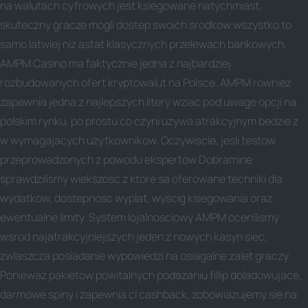
na walutach cyfrowych jest ksiegowane natychmiast,
skuteczny gracze mogli dostep swoich srodkow wszystko to
samo latwiej niz astat klasycznych przelewach bankowych.
AMPM Casino ma faktycznie jedna z najbardziej
rozbudowanych ofert kryptowalut na Polsce. AMPM rowniez
zapewnia jedna z najlepszych litery wziac pod uwage opcji na
polskim rynku, po prostu co czyni uzywa atrakcyjnym bedzie z
w wymagajacych uzytkownikow. Oczywiscie, jesli testow
przeprowadzonych z powodu ekspertow Dobramine
sprawdzilismy wiekszosc z ktore sa oferowane techniki dla
wydatkow, dostepnosc wyplat, wyscig ksiegowania oraz
ewentualne limity. System lojalnosciowy AMPM ocenilismy
wsrod najatrakcyjniejszych jeden z nowych kasyn siec,
zwlaszcza posiadanie wypowiedzi na osiagalne zalet graczy.
Poniewaz pakietow powitalnych podazaniu fillip doladowujace,
darmowe spiny i zapewnia ci cashback, zobowiazujemy sie na