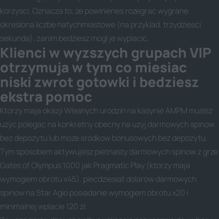
korzysci. Oznacza to, ze powinienes rozegrac wygrane
okreslona liczbe natychmiastowe (na przyklad. trzydziesci
sekunda), zanim bedziesz mogl je wyplacic.
Klienci w wyzszych grupach VIP
otrzymuja w tym co miesiac
niski zwrot gotowki i bedziesz
ekstra pomoc
Ktorzy maja okazji Wlasnych urodzin na kasynie AMPM musisz
uzyc polegac na konkretny obecny na uzyj darmowych spinow
bez depozytu lub moze srodkow bonusowych bez depozytu.
Tym sposobem aktywujesz pietnasty darmowych spinow z grze
Gates of Olympus 1000 jak Pragmatic Play (ktorzy maja
wymogiem obrotu x45). piecdziesiat dolarow darmowych
spinow na Star Agio posiadanie wymogiem obrotu x20 i
minimalnej wplacie 120 zl.