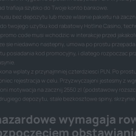
ad trafiaja szybko do Twoje konto bankowe.
nusu bez depozytu lub moze wlasnie pakietu na zacznij
do twojego uzytku kod rabatowy Hotline Casino, techn
o promo code musi wchodzic w interakcje przed jakak
sze sie niedawno nastepny, umowa po prostu przepada.
u posiadania kod promocyjny, i dlatego rozpoczac pr
synie.
kona wplaty z przynajmniej czterdziesci PLN. Po prost
oniec rejestracja w celu. Przyzwyczajeni jestesmy z w
ni motywacja na zacznij 2550 zl (podstawowy rozszcze
ugiego depozytu, stale bezkosztowe spiny, skrzynie 
 hazardowe wymagaja row
ozpoczeciem obstawiani