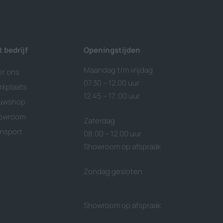
 bedrijf
Openingstijden
Maandag t/m vrijdag
er ons
07.30 – 12.00 uur
rkplaats
12.45 – 17. 00 uur
uwshop
owroom
Zaterdag
ansport
08.00 – 12.00 uur
Showroom op afspraak
Zondag gesloten
Showroom op afspraak