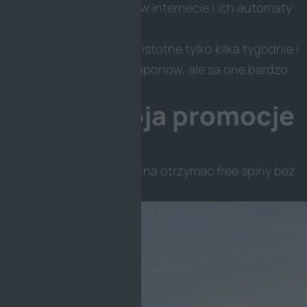
sie i grac nowe kasyna w internecie i ich automaty
mprimatur zazwyczaj sa istotne tylko kilka tygodnie i
em ktorych jest dostepny kuponow, ale sa one bardzo
e, szukac swoja promocje
bardzo popularne, jak mozna otrzymac free spiny bez