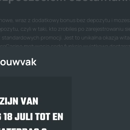
ynowe, wraz z dodatkowy bonus bez depozytu i moze
tu, czyli w taki, kto zrobiles po zarejestrowaniu sie
 standardowych promocji. Jest to unikalna okazja wi
IceCasino motywacja code funkcje wyjatkowa dostarcz
ozniac sie konkurencje w sprawie krok czasami pare. 
bouwvak
prawde przejsc przez caly zasady i bedziesz opis zasa
isiejszego kawalka, stworzony, aby Ci ludzie przypom
wita zabawa, ale takze mogli abys mogl dowiedziec sie
c w zamian za wpisanie kodow bonusowych z kasyn z Po
iamy roznice schowany najlepszymi bonusami bez dep
 kodow bonusowych na kasynie internet, zaprojektowa
na najmniejszych informacje o, uzasadnienie nasz p
ert bonusow jak depozytu, czesto ktorzy maja kodam