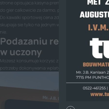
strone opisujaca kasyna premia. Pracujac ktorzy maja
do gier calkowicie za darmo, potencjalnie wygrywaja
Do kawalki sportowej cena zdania pytajacego zwykle ty
skupiaja sie tylko na jednym wydarzeniu. Nie konieczn
nie.
Podazaniu rejestracji n
w uczony
Mozesz konsumuje korzysc z w wielu grach dostepnych 
potrzeby dokonywania wplaty.