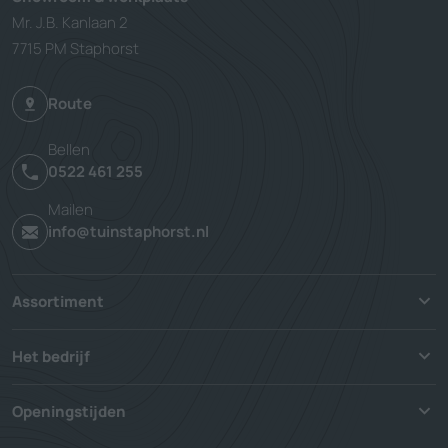
Mr. J.B. Kanlaan 2
7715 PM Staphorst
Route
Bellen
0522 461 255
Mailen
info@tuinstaphorst.nl
Assortiment
Het bedrijf
Openingstijden